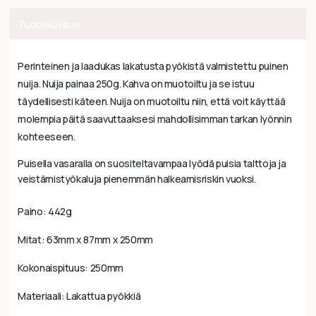
Tuotekuvaus
Perinteinen ja laadukas lakatusta pyökistä valmistettu puinen
nuija. Nuija painaa 250g. Kahva on muotoiltu ja se istuu
täydellisesti käteen. Nuija on muotoiltu niin, että voit käyttää
molempia päitä saavuttaaksesi mahdollisimman tarkan lyönnin
kohteeseen.
Puisella vasaralla on suositeltavampaa lyödä puisia talttoja ja
veistämistyökaluja pienemmän halkeamisriskin vuoksi.
Paino: 442g
Mitat: 63mm x 87mm x 250mm
Kokonaispituus: 250mm
Materiaali: Lakattua pyökkiä