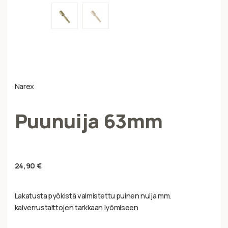
Narex
Puunuija 63mm
24,90
€
Lakatusta pyökistä valmistettu puinen nuija mm.
kaiverrustalttojen tarkkaan lyömiseen