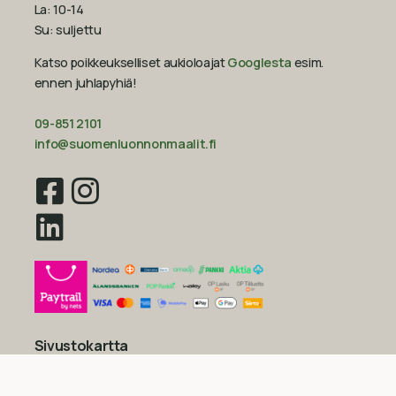
La: 10-14
Su: suljettu
Katso poikkeukselliset aukioloajat
Googlesta
esim.
ennen juhlapyhiä!‍
09-851 2101
info@suomenluonnonmaalit.fi
Sivustokartta
Uutiset