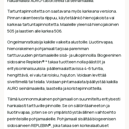
haluamallasi AURO-tasoitteella tai seinämaalilla.
Tartuntapinnoitetta on saatavana myös karkeana versiona.
Pinnan rakenteesta riippuu, käytetäänkö hienojakoista vai
karkeaa tartuntapinnoitetta. Maaleille yleensä hienojakoinen
505 ja laastien alle karkea 506.
Ongelmanratkaisija kaikille vaikeita alustoille. Liuotinvapaa,
hienorakeinen pohjamaali tarjoaa paremman
tarttuvuuden pintamaaleille sisä- ja ulkopinnoilla. Biogeeninen
sidosaine Replebin® * takaa tuotteen nolla päästöt ja
erityisominaisuuksia: päällemaalattavissa 4-6 tuntia,
hengittävä, ei valu tai roisku, hajuton. Voidaan levittää
siveltimellä tai telalla. Voidaan pintamaalata/päällystää kaikilla
AURO seinämaaleilla, laasteilla ja koristepinnoitteilla.
Tämä luonnonmukainen pohjamaali on suunniteltu erityisesti
hankalasti tarttuville pinnoille. Se on säilöntäaineeton ja
liuotinvapaa, joten se on ympäristöystävällinen vaihtoehto
perinteisille pohjamaaleille. Pohjamaali sisältää biogeenisen
sidosaineen REPLEBIN®, joka takaa sen korkealaatuiset