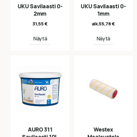
UKU Savilaasti 0-
UKU Savilaasti 0-
2mm
1mm
31,55
€
alk.
55,78
€
Näytä
Näytä
AURO 311
Westex
Savilaasti 10L
Maalaustela