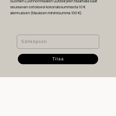
Suomen Luonnonmaalien uutiskirjeen tilaamalla saat
seuraavan ostoksesi kokonaissummasta 10 €
alennuksen (tilauksen minimisumma 100 €).
Sähköposti
Tilaa
Yhteystiedot
Suomen Luonnonmaalit Oy
Y-tunnus: 2760117-2
Myymälä
Upokaskuja 6-8
,