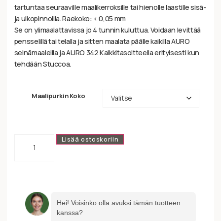
tartuntaa seuraaville maalikerroksille tai hienolle laastille sisä-
ja ulkopinnoilla. Raekoko: < 0,05 mm
Se on ylimaalattavissa jo 4 tunnin kuluttua. Voidaan levittää
pensselillä tai telalla ja sitten maalata päälle kaikilla AURO
seinämaaleilla ja AURO 342 Kalkkitasoitteella erityisesti kun
tehdään Stuccoa.
Maalipurkin Koko
Lisää ostoskoriin