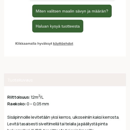
Tuotekuvaus
2
Riittoisuus:
12m
/L
Raekoko:
0 – 0,05 mm
Sisäpinnoille levitetään yksi kerros, ulkoseiniin kaksi kerrosta.
Levitä tasaisesti siveltimellä tai telalla ja päällystä pinta