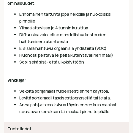
ominaisuudet:
Erinomainen tartunta jopa heikoille ja huokoisiksi
pinnoille
Ylimaalattavissa jo 4 tunnin kuluttua
Diffuusioavoin, eli se mahdollistaa kosteuden
haihtumisen rakenteesta
Ei sisällä haihtuvia orgaanisia yhdisteitä (VOC)
Huonosti peittävä (ei peitä kuten tavallinen maali)
Sopii sekä sisä- että ulkokäyttöön
Vinkkejä:
Sekoita pohjamaali huolellisesti ennen käyttöä.
Levitä pohjamaali tasaisesti pensselillä tai telalla.
Anna pohjusteen kuivua täysin ennen kuin maalaat
seuraavan kerroksen tai maalaat pinnoite päälle.
Tuotetiedot