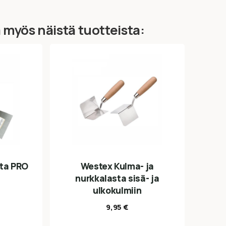
ä myös näistä tuotteista:
sta PRO
Westex Kulma- ja
nurkkalasta sisä- ja
ulkokulmiin
9,95
€