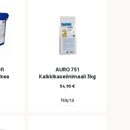
fi
AURO 751
rkea
Kalkkikaseiinimaali 3kg
54,95
€
Näytä