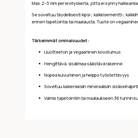
Max. 2–3 mm per levityskerta, jotta ei synny halkeamia
Se soveltuu täydellisesti kipsi-, kalkkisementti-, kalkki
ennen tapetointia tai maalausta. Tuote on vegaaninen,
Tärkeimmät ominaisuudet:
Liuotteeton ja vegaaninen koostumus
Hengittävä, sisäilmaa säästävä rakenne
Nopea kuivuminen ja helppo työstettävyys
Soveltuu kaikenlaisiin mineraalisiin sisäseinäpin
Valmis tapetointiin tai maalaukseen 36 tunnin k