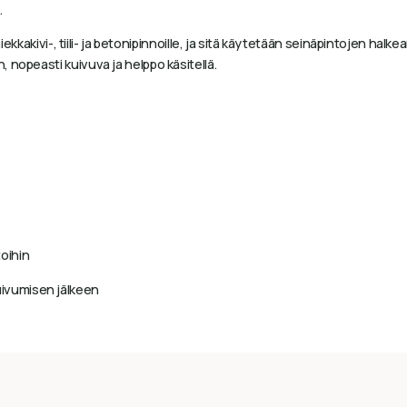
.
hiekkakivi-, tiili- ja betonipinnoille, ja sitä käytetään seinäpintojen ha
 nopeasti kuivuva ja helppo käsitellä.
toihin
uivumisen jälkeen