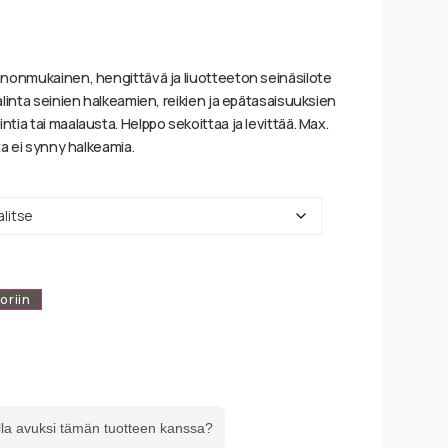
nonmukainen, hengittävä ja liuotteeton seinäsilote
linta seinien halkeamien, reikien ja epätasaisuuksien
ia tai maalausta. Helppo sekoittaa ja levittää. Max.
ta ei synny halkeamia.
oriin