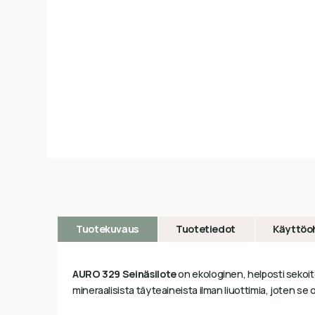
Tuotekuvaus
Tuotetiedot
Käyttöo
AURO 329 Seinäsilote
on ekologinen, helposti sekoit
mineraalisista täyteaineista ilman liuottimia, joten se 