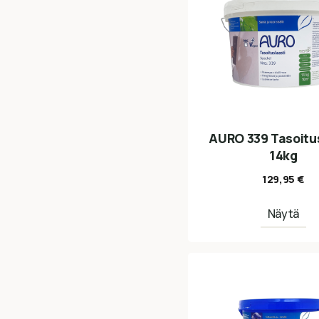
AURO 339 Tasoitus
14kg
129,95
€
Näytä