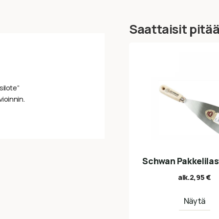
Saattaisit pitä
silote”
vioinnin.
Schwan Pakkelila
alk.
2,95
€
Näytä