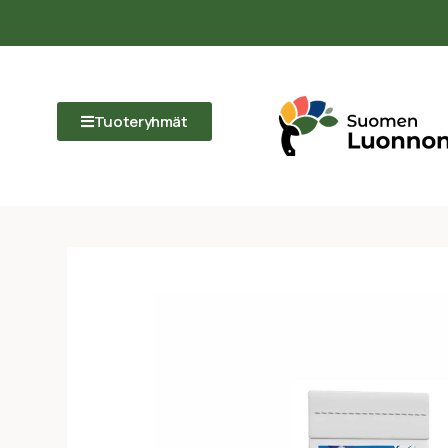
Tuoteryhmät