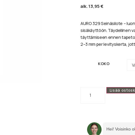
alk.
13,95
€
AURO 329 Seinäsilote – luon
sisäkäyttöön. Täydellinen va
täyttämiseen ennen tapetoint
2–3 mm per levityskerta, jot
KOKO
Lisää ostosk