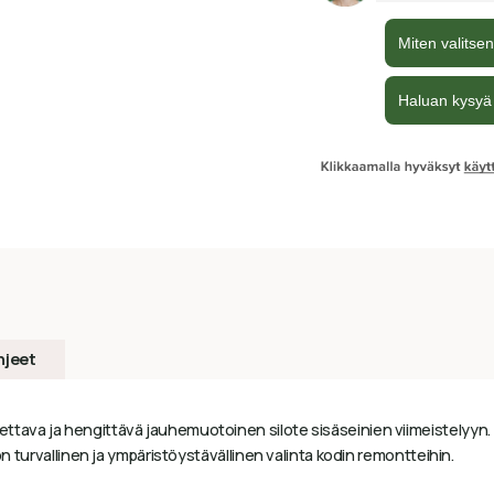
hjeet
ettava ja hengittävä jauhemuotoinen silote sisäseinien viimeistelyyn.
on turvallinen ja ympäristöystävällinen valinta kodin remontteihin.