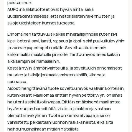
poistaminen.
AURO:n kalkkituotteet ovat hyvä valinta, sekä
uudisrakentamisessa, että historiallisten rakennusten ja
suojelukohteiden kunnostuksessa.
Erinomainen tarttuvuus kaikille mineraalipinnoille kuten kivi,
kipsi, betoni, savi, laasti, rappaus ja kipsi- sekä puukuitulevyihin
ja vanhan paperitapetin päälle. Soveltuu aikaisemmin
kalkkimaalilla maalatuille pinnoille. Tarttuu myös lähes kaikkiin
aikaisempiin seinämaaleihin.
Kestää hyvin lämmönvaihteluita, ja soveltuukin erinomaisesti
muurien ja tulisijojen maalaamiseen sisällä, ulkona ja
saunassa.
Aidosti hengittävänä tuote soveltuu myös vaativiin kohteisiin
kuten kellarit. Maali omaa erittäin hyvän peittokyvyn, on lähes
hajutonta sekä liuotinvapaa. Erittäin emäksisenä maali antaa
hyvän suojan homeitiöitä, viruksia ja baktereja vastaan
olematta myrkyllinen. Tuote on kemikaalivapaa ja se on
valmistettu pelkästään luonnon raaka-aineista, eikä siitä
haihdu huoneilmaan mitään haitallista.