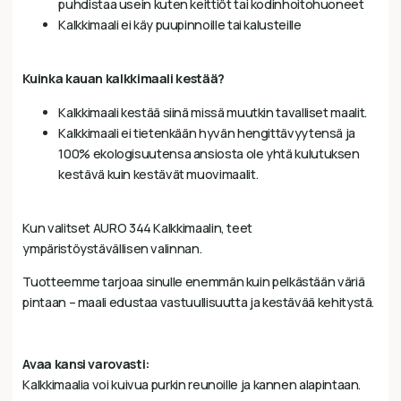
puhdistaa usein kuten keittiöt tai kodinhoitohuoneet
Kalkkimaali ei käy puupinnoille tai kalusteille
Kuinka kauan kalkkimaali kestää?
Kalkkimaali kestää siinä missä muutkin tavalliset maalit.
Kalkkimaali ei tietenkään hyvän hengittävyytensä ja
100% ekologisuutensa ansiosta ole yhtä kulutuksen
kestävä kuin kestävät muovimaalit.
Kun valitset AURO 344 Kalkkimaalin, teet
ympäristöystävällisen valinnan.
Tuotteemme tarjoaa sinulle enemmän kuin pelkästään väriä
pintaan – maali edustaa vastuullisuutta ja kestävää kehitystä.
Avaa kansi varovasti:
Kalkkimaalia voi kuivua purkin reunoille ja kannen alapintaan.