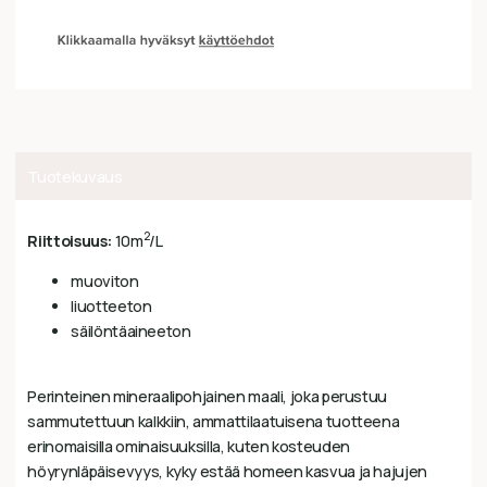
Tuotekuvaus
2
Riittoisuus:
10m
/L
muoviton
liuotteeton
säilöntäaineeton
Perinteinen mineraalipohjainen maali, joka perustuu
sammutettuun kalkkiin, ammattilaatuisena tuotteena
erinomaisilla ominaisuuksilla, kuten kosteuden
höyrynläpäisevyys, kyky estää homeen kasvua ja hajujen