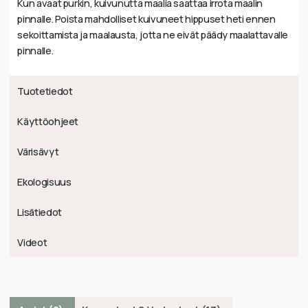
Kun avaat purkin, kuivunutta maalia saattaa irrota maalin
pinnalle. Poista mahdolliset kuivuneet hippuset heti ennen
sekoittamista ja maalausta, jotta ne eivät päädy maalattavalle
pinnalle.
Tuotetiedot
Käyttöohjeet
Värisävyt
Ekologisuus
Lisätiedot
Videot