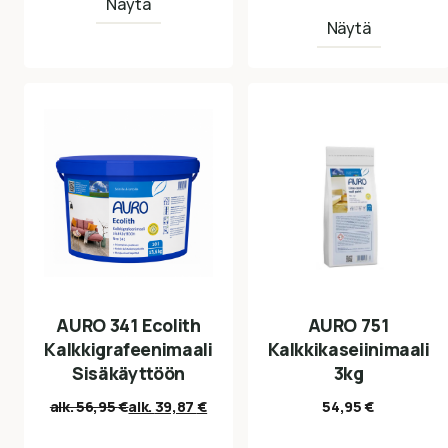
Näytä
Näytä
AURO 341 Ecolith
AURO 751
Kalkkigrafeenimaali
Kalkkikaseiinimaali
Sisäkäyttöön
3kg
alk.
56,95
€
alk.
39,87
€
54,95
€