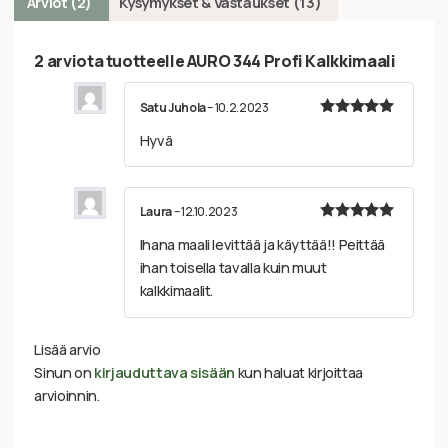
Arviot (2)
Kysymykset & Vastaukset (13)
2 arviota tuotteelle
AURO 344 Profi Kalkkimaali
Satu Juhola
–
10.2.2023
Arvostelu
Hyvä
tuotteesta:
5
/ 5
Laura
–
12.10.2023
Arvostelu
Ihana maali levittää ja käyttää!! Peittää
tuotteesta:
5
/ 5
ihan toisella tavalla kuin muut
kalkkimaalit.
Lisää arvio
Sinun on
kirjauduttava sisään
kun haluat kirjoittaa
arvioinnin.