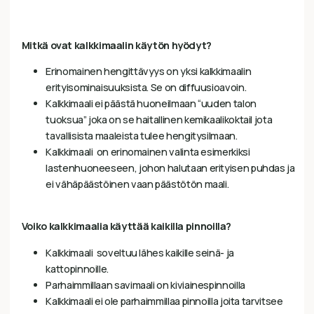
Mitkä ovat kalkkimaalin käytön hyödyt?
Erinomainen hengittävyys on yksi kalkkimaalin
erityisominaisuuksista. Se on diffuusioavoin.
Kalkkimaali ei päästä huoneilmaan “uuden talon
tuoksua” joka on se haitallinen kemikaalikoktail jota
tavallisista maaleista tulee hengitysilmaan.
Kalkkimaali on erinomainen valinta esimerkiksi
lastenhuoneeseen, johon halutaan erityisen puhdas ja
ei vähäpäästöinen vaan päästötön maali.
Voiko kalkkimaalia käyttää kaikilla pinnoilla?
Kalkkimaali soveltuu lähes kaikille seinä- ja
kattopinnoille.
Parhaimmillaan savimaali on kiviainespinnoilla
Kalkkimaali ei ole parhaimmillaa pinnoilla joita tarvitsee