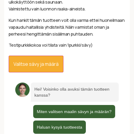
ulkokäyttöön sekä saunaan.
Valmistettu vain luonnon raaka-aineista.
Kun hankit tämän tuotteen voit olla varma ettei huoneilmaan
vapaudu haitallisia yhdisteitä. Näin varmistat oman ja
perheesi hengittämän sisäilman puhtauden.
Testipurkkikokoa voi tilata vain 1purkki/sävy)
Valitse sävy ja määrä