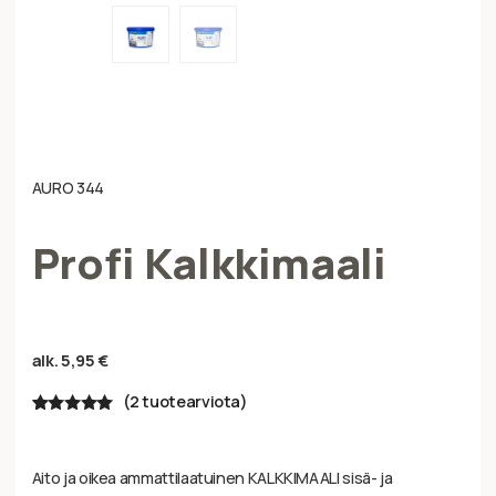
AURO 344
Profi Kalkkimaali
alk.
5,95
€
(
2
tuotearviota)
Arvio
2
5.00
5:stä
perustuen
asiakkaan
Aito ja oikea ammattilaatuinen KALKKIMAALI sisä- ja
arvotukseen.