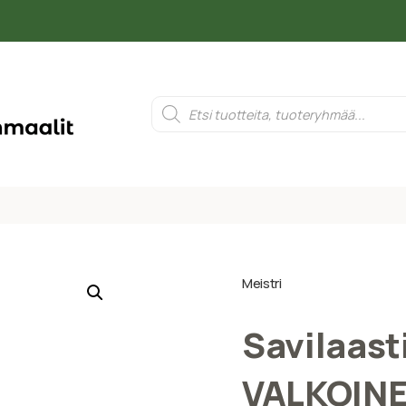
Meistri
Savilaast
VALKOIN