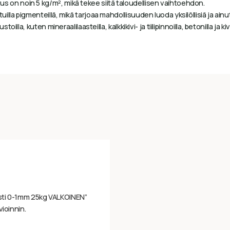
s on noin 5 kg/m², mikä tekee siitä taloudellisen vaihtoehdon.
illa pigmenteillä, mikä tarjoaa mahdollisuuden luoda yksilöllisiä ja ainut
oilla, kuten mineraalilaasteilla, kalkkikivi- ja tiilipinnoilla, betonilla ja kiv
asti 0-1mm 25kg VALKOINEN”
vioinnin.