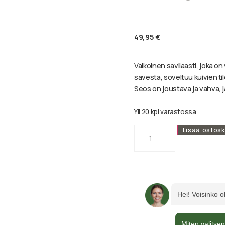
49,95
€
Valkoinen savilaasti, joka o
savesta, soveltuu kuivien til
Seos on joustava ja vahva, ja
Yli 20 kpl varastossa
Lisää ostosk