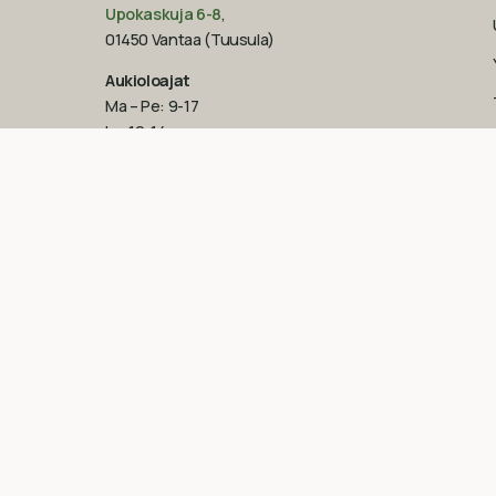
Upokaskuja 6-8
,
01450 Vantaa (Tuusula)
Aukioloajat
Ma – Pe: 9-17
La: 10-14
Su: suljettu
Katso poikkeukselliset aukioloajat
Googlesta
esim.
ennen juhlapyhiä!‍
09-851 2101
info@suomenluonnonmaalit.fi