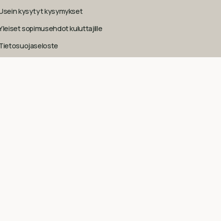
Usein kysytyt kysymykset
Yleiset sopimusehdot kuluttajille
Tietosuojaseloste
Evästekäytäntö