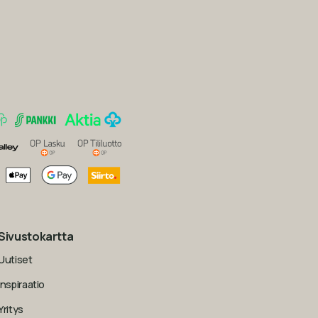
Sivustokartta
Uutiset
Inspiraatio
Yritys