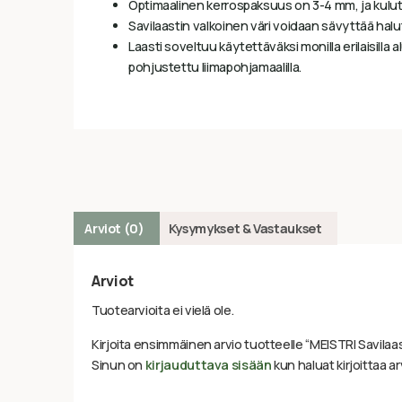
Optimaalinen kerrospaksuus on 3-4 mm, ja kulutu
Savilaastin valkoinen väri voidaan sävyttää halutu
Laasti soveltuu käytettäväksi monilla erilaisilla alust
pohjustettu liimapohjamaalilla.
Arviot (0)
Kysymykset & Vastaukset
Arviot
Tuotearvioita ei vielä ole.
Kirjoita ensimmäinen arvio tuotteelle “MEISTRI Savila
Sinun on
kirjauduttava sisään
kun haluat kirjoittaa ar