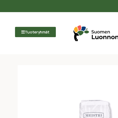
Tuoteryhmät