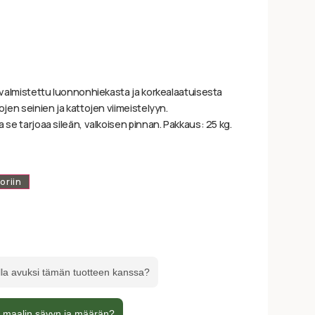
n valmistettu luonnonhiekasta ja korkealaatuisesta
ojen seinien ja kattojen viimeistelyyn.
 se tarjoaa sileän, valkoisen pinnan. Pakkaus: 25 kg.
oriin