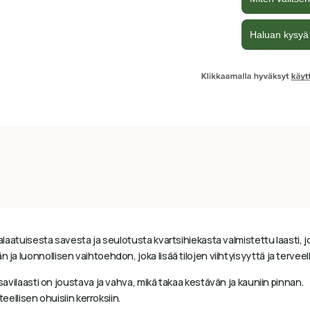
alaatuisesta savesta ja seulotusta kvartsihiekasta valmistettu laasti, jo
ja luonnollisen vaihtoehdon, joka lisää tilojen viihtyisyyttä ja terveel
vilaasti on joustava ja vahva, mikä takaa kestävän ja kauniin pinnan.
eellisen ohuisiin kerroksiin.