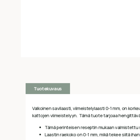
Tuotekuvaus
Valkoinen savilaasti, viimeistelylaasti 0-1 mm, on korke
kattojen viimeistelyyn. Tämä tuote tarjoaa hengittävän 
Tämä perinteisen reseptin mukaan valmistettu sa
Laastin raekoko on 0-1 mm, mikä tekee siitä ihant