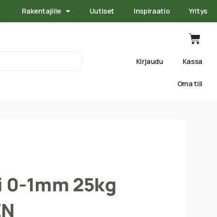
Rakentajille
Uutiset
Inspiraatio
Yritys
Kirjaudu
Kassa
Oma tili
i 0-1mm 25kg
EN