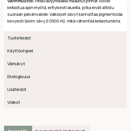
Värinmuutos:
Pellavaöljymaalilla maalatut pinnat voivat
kellastua ajan myötä, erityisesti alueilla, jotka eivät altistu
suoraan päivänvalolle. Valkoiset sävyt kannattaa pigmentoida
kevyesti (esim. sävy S 0500-N), mikä vähentää kellastumista.
Tuotetiedot
Käyttöohjeet
Värisävyt
Ekologisuus
Lisätiedot
Videot