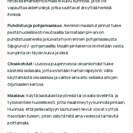
riittävää ilmankiertoa maali ei kuivu kunnolla, ja se voi
vapauttaa aldehydejä, jotka saattavat ärsyttää herkkiä
ihmisiä.
Puhdistus ja pohjamaalaus:
Aiemmin maalatut pinnat tulee
pestä huolellisesti neutraalilla tai matalan pH-arvon
puhdistusaineella ja kuivata hyvin ennen pohjamaalausta
Slipgrund V -pohjamaalilla. Maalin pintakerros levitetään vasta,
kun pinta on täysin kuiva ja sileä.
Oksakohdat:
Uusissa puupinnoissa oksankohdat tulee
käsitellä sellakalla, jotta estetään hartsin läpilyönti. Vältä
käyttämästä oksalakkaa ja valitse aina aito sellakka aitojen
öljymaalien kanssa.
Maalaus:
Käytä laadukasta pyöreää tai ovaalia sivellintä, ja
työskentele huolellisesti, jotta maali imeytyy kunnolla pintaan.
Huomaa, että pellavaöljyyn kastuneet rievut voivat syttyä
itsestään tuleen, joten säilytä niitä aina vedessä tai hävitä
polttamalla.