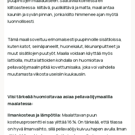
puupintojen maalaukseen. Saatavilla kolmessa eri
kiiltoasteessa: kiiltävä, puolikiiltävä ja matta, maali antaa
kauniin ja syvän pinnan, jonka kiilto himmenee ajan myötä
luonnollisesti.
Tämä maali soveltuu erinomaisesti puupinnoille sisätiloissa,
kuten katot, seinäpaneelit, huonekalut, ikkunanpuitteet ja
muut sisätilojen puutyöt. Maalia voidaan käyttää myös
lattioilla, mutta lattioiden kohdalla on huomioitava
pellavaöljymaalin pitkä kovettumisaika, joka voi vaihdella
muutamasta viikosta useisiin kuukausiin.
Viisi tärkeää huomioitavaa asiaa pellavaöljymaalilla
maalatessa:
Ilmankosteus ja lämpötila:
Maalattavan puun
kosteusprosentti ei saa ylittää 16 %. On tärkeää, että tilassa
on hyvä ilmanvaihto, sillä pellavaöljy kuivuu hapen avulla. Ilman