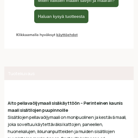
Tuotekuvaus
Aito pellavaöljymaali sisäkäyttöön – Perinteinen kaunis
maali sisätilojen puupinnoille
Sisätilojen pellavaöljymaali on monipuolinen ja kestävä maali,
joka soveltuu käytettäväksi kattojen, paneelien,
huonekalujen, ikkunanpuitteiden ja muiden sisätilojen