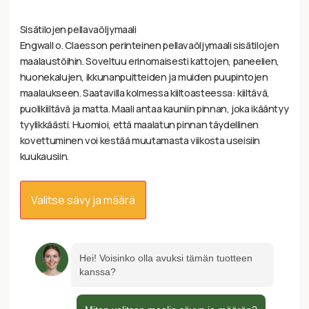
Sisätilojen pellavaöljymaali
Engwall o. Claesson perinteinen pellavaöljymaali sisätilojen
maalaustöihin. Soveltuu erinomaisesti kattojen, paneelien,
huonekalujen, ikkunanpuitteiden ja muiden puupintojen
maalaukseen. Saatavilla kolmessa kiiltoasteessa: kiiltävä,
puolikiiltävä ja matta. Maali antaa kauniin pinnan, joka ikääntyy
tyylikkäästi. Huomioi, että maalatun pinnan täydellinen
kovettuminen voi kestää muutamasta viikosta useisiin
kuukausiin.
Valitse sävy ja määrä