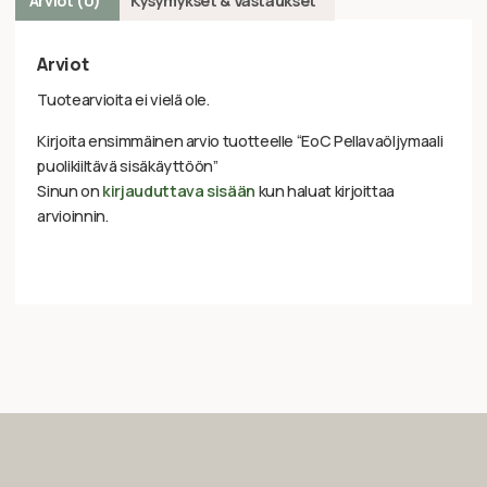
Arviot (0)
Kysymykset & Vastaukset
Arviot
Tuotearvioita ei vielä ole.
Kirjoita ensimmäinen arvio tuotteelle “EoC Pellavaöljymaali
puolikiiltävä sisäkäyttöön”
Sinun on
kirjauduttava sisään
kun haluat kirjoittaa
arvioinnin.