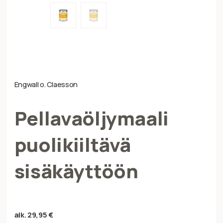
Engwall o. Claesson
Pellavaöljymaali
puolikiiltävä
sisäkäyttöön
alk.
29,95
€