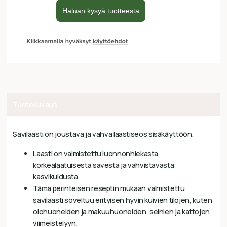
Tuotekuvaus
Savilaasti on joustava ja vahva laastiseos sisäkäyttöön.
Laasti on valmistettu luonnonhiekasta,
korkealaatuisesta savesta ja vahvistavasta
kasvikuidusta.
Tämä perinteisen reseptin mukaan valmistettu
savilaasti soveltuu erityisen hyvin kuivien tilojen, kuten
olohuoneiden ja makuuhuoneiden, seinien ja kattojen
viimeistelyyn.