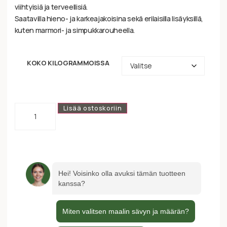
viihtyisiä ja terveellisiä.
Saatavilla hieno- ja karkeajakoisina sekä erilaisilla lisäyksillä,
kuten marmori- ja simpukkarouheella.
KOKO KILOGRAMMOISSA
Lisää ostoskoriin