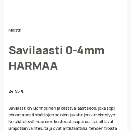
Meistri
Savilaasti 0-4mm
HARMAA
24,95
€
Savilaasti on luonnollinen ja kestävä laastiseos, joka sopii
erinomaisesti sisätilojen seinien ja kattojen viimeistelyyn.
Ne säätelevät huoneen kosteustasapainoa, tasoittavat
lämpötilan vaihteluita ja ovat antistaattisia, tehden tiloista