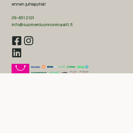
ennen juhlapyhiä!‍
09-851 2101
info@suomenluonnonmaalit.fi
Sivustokartta
Uutiset
Inspiraatio
Yritys