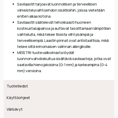
Savilaastit tarjoavat luonnollisen ja terveellisen
viimeistelyvaihtoehdon sisätiloihin, joissa vietetään
eniten aikaa kotona.
Savilaastit säätelevät tehokkaasti huoneen
kosteustasapainoa ja auttavat tasoittamaan lämpötilan
vaihteluita, mikä tekee tiloista viihtyisämpiä ja
terveellisempiä. Laastin pinnat ovat antistaattisia, mikä
tekee siitä erinomaisen valinnan allergikoille.
MEISTRI-tuotevalikoimasta löydät
luonnonvahvikekuitua sisältäviä savilaasteja, jotka ovat
saatavilla hienojakoisina (0-1 mm) ja karkeampina (0-4
mm) versioina.
Tuotetiedot
Käyttöohjeet
Värisävyt