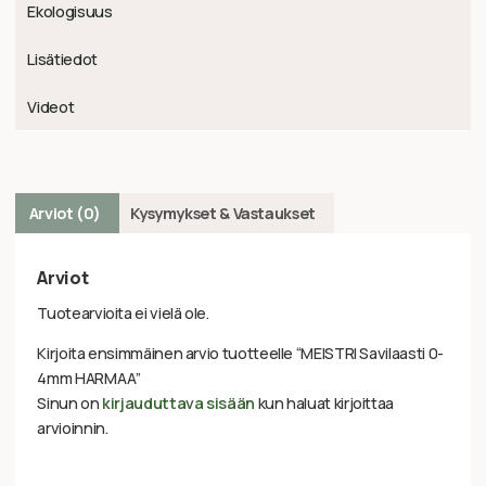
Ekologisuus
Lisätiedot
Videot
Arviot (0)
Kysymykset & Vastaukset
Arviot
Tuotearvioita ei vielä ole.
Kirjoita ensimmäinen arvio tuotteelle “MEISTRI Savilaasti 0-
4mm HARMAA”
Sinun on
kirjauduttava sisään
kun haluat kirjoittaa
arvioinnin.