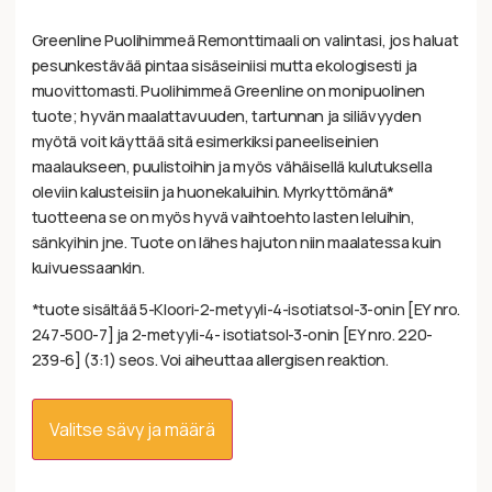
5:stä
perustuen
asiakkaan
Greenline Puolihimmeä Remonttimaali on valintasi, jos haluat
arvotukseen.
pesunkestävää pintaa sisäseiniisi mutta ekologisesti ja
muovittomasti. Puolihimmeä Greenline on monipuolinen
tuote; hyvän maalattavuuden, tartunnan ja siliävyyden
myötä voit käyttää sitä esimerkiksi paneeliseinien
maalaukseen, puulistoihin ja myös vähäisellä kulutuksella
oleviin kalusteisiin ja huonekaluihin. Myrkyttömänä*
tuotteena se on myös hyvä vaihtoehto lasten leluihin,
sänkyihin jne. Tuote on lähes hajuton niin maalatessa kuin
kuivuessaankin.
*tuote sisältää 5-Kloori-2-metyyli-4-isotiatsol-3-onin [EY nro.
247-500-7] ja 2-metyyli-4- isotiatsol-3-onin [EY nro. 220-
239-6] (3:1) seos. Voi aiheuttaa allergisen reaktion.
Valitse sävy ja määrä