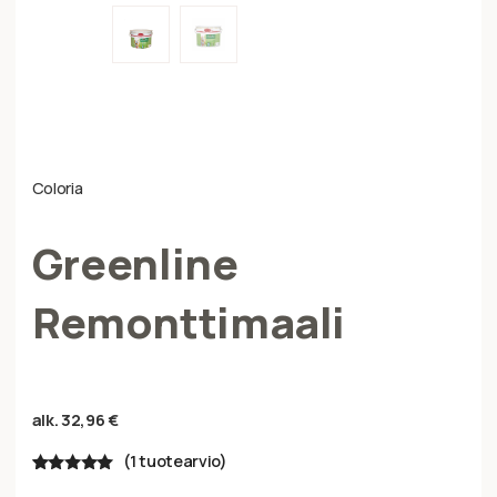
Coloria
Greenline
Remonttimaali
alk.
32,96
€
(
1
tuotearvio)
Arvio
1
5.00