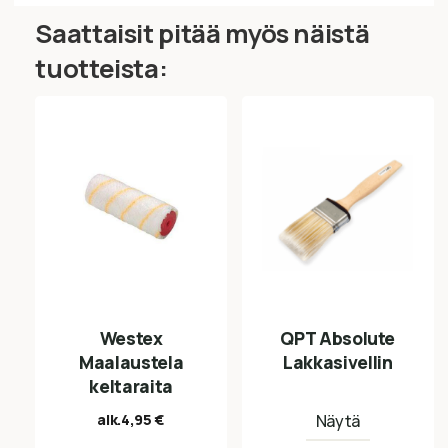
Saattaisit pitää myös näistä
tuotteista:
Westex
QPT Absolute
Maalaustela
Lakkasivellin
keltaraita
alk.
4,95
€
Näytä