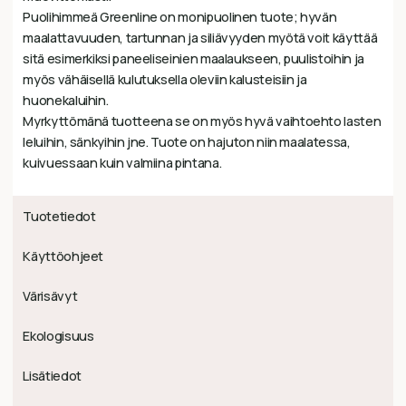
Puolihimmeä Greenline on monipuolinen tuote; hyvän
maalattavuuden, tartunnan ja siliävyyden myötä voit käyttää
sitä esimerkiksi paneeliseinien maalaukseen, puulistoihin ja
myös vähäisellä kulutuksella oleviin kalusteisiin ja
huonekaluihin.
Myrkyttömänä tuotteena se on myös hyvä vaihtoehto lasten
leluihin, sänkyihin jne. Tuote on hajuton niin maalatessa,
kuivuessaan kuin valmiina pintana.
Tuotetiedot
Käyttöohjeet
Värisävyt
Ekologisuus
Lisätiedot