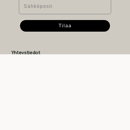
Sähköposti
Tilaa
Yhteystiedot
Suomen Luonnonmaalit Oy
Y-tunnus: 2760117-2
Myymälä
Upokaskuja 6-8
,
01450 Vantaa (Tuusula)
Aukioloajat
Ma – Pe: 9-17
La: 10-14
Su: suljettu