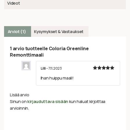
Videot
Arviot (1)
Kysymykset & Vastaukset
1 arvio tuotteelle
Coloria Greenline
Remonttimaali
Lilli
–
7.11.2023
Arvostelu
Ihan huippu maali!
tuotteesta:
5
/ 5
Lisää arvio
Sinun on
kirjauduttava sisään
kun haluat kirjoittaa
arvioinnin.