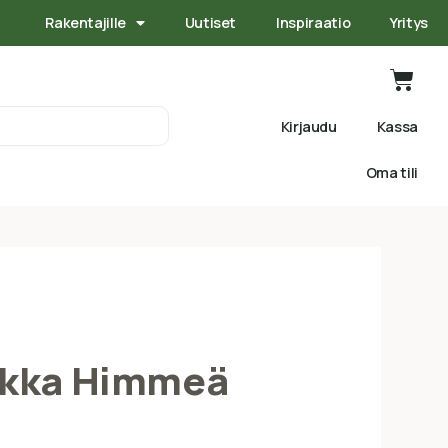
Rakentajille
Uutiset
Inspiraatio
Yritys
Kirjaudu
Kassa
Oma tili
akka Himmeä