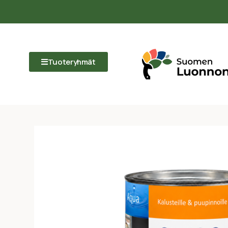
Tuoteryhmät