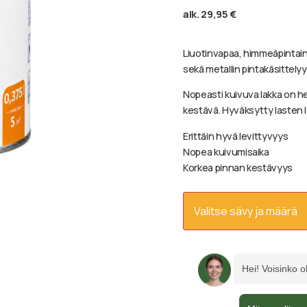
alk.
29,95
€
Liuotinvapaa, himmeäpintain
sekä metallin pintakäsittelyyn
Nopeasti kuivuva lakka on h
kestävä. Hyväksytty lasten l
Erittäin hyvä levittyvyys
Nopea kuivumisaika
Korkea pinnan kestävyys
Valitse sävy ja määrä