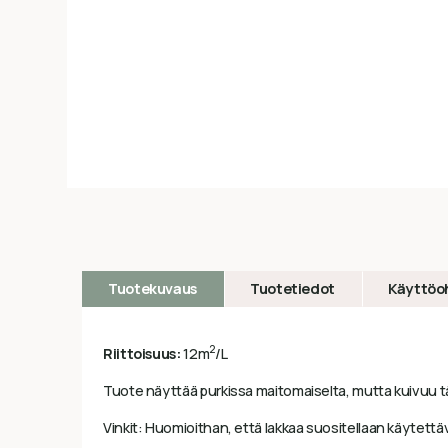
Tuotekuvaus
Tuotetiedot
Käyttöo
2
Riittoisuus:
12m
/L
Tuote näyttää purkissa maitomaiselta, mutta kuivuu tä
Vinkit: Huomioithan, että lakkaa suositellaan käytettäv