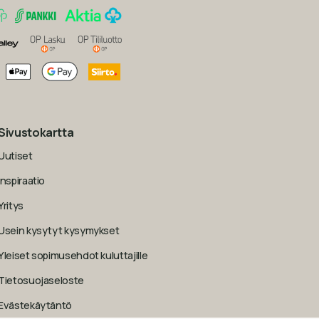
Sivustokartta
Uutiset
Inspiraatio
Yritys
Usein kysytyt kysymykset
Yleiset sopimusehdot kuluttajille
Tietosuojaseloste
Evästekäytäntö