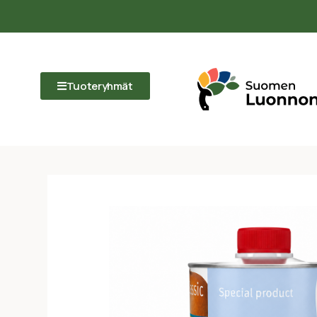
Tuoteryhmät