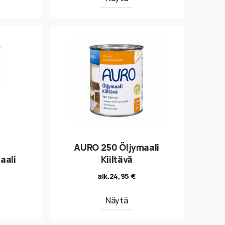
AURO 250 Öljymaali
aali
Kiiltävä
alk.
24,95
€
Näytä