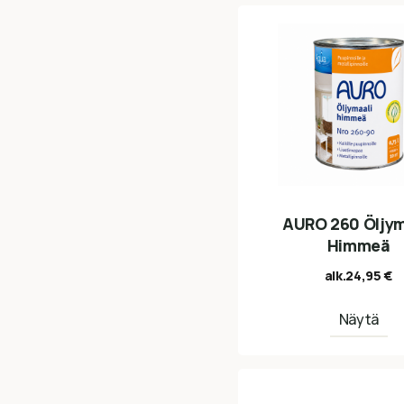
AURO 260 Öljym
Himmeä
alk.
24,95
€
Näytä