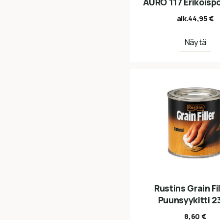
AURO 117 Erikoisp
alk.
44,95
€
Näytä
Rustins Grain Fil
Puunsyykitti 2
8,60
€