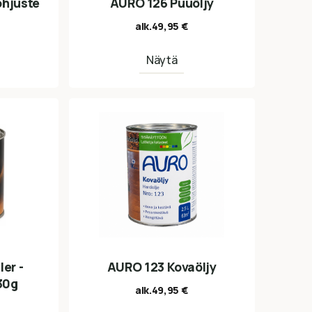
ohjuste
AURO 126 Puuöljy
alk.
49,95
€
Näytä
ler -
AURO 123 Kovaöljy
30g
alk.
49,95
€