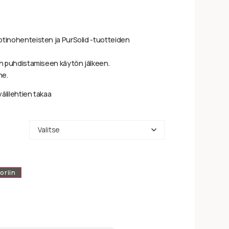
otinohenteisten ja PurSolid -tuotteiden
jen puhdistamiseen käytön jälkeen.
ne.
välilehtien takaa
oriin