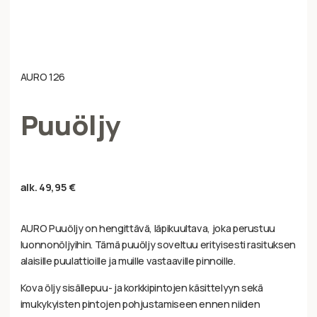
AURO 126
Puuöljy
alk.
49,95
€
AURO Puuöljy on hengittävä, läpikuultava, joka perustuu
luonnonöljyihin. Tämä puuöljy soveltuu erityisesti rasituksen
alaisille puulattioille ja muille vastaaville pinnoille.
Kova öljy sisällepuu- ja korkkipintojen käsittelyyn sekä
imukykyisten pintojen pohjustamiseen ennen niiden