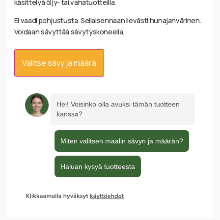
käsittelyä öljy- tai vahatuotteilla.
Ei vaadi pohjustusta. Sellaisennaan lievästi hunajanvärinen.
Voidaan sävyttää sävytyskoneella.
Valitse sävy ja määrä