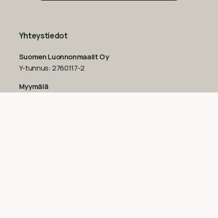
Yhteystiedot
Suomen Luonnonmaalit Oy
Y-tunnus: 2760117-2
Myymälä
Upokaskuja 6-8
,
01450 Vantaa (Tuusula)
Aukioloajat
Ma – Pe: 9-17
La: 10-14
Su: suljettu
Katso poikkeukselliset aukioloajat
Googlesta
esim.
ennen juhlapyhiä!‍
09-851 2101