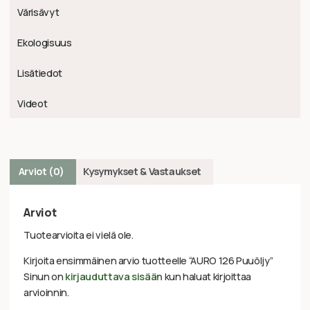
Värisävyt
Ekologisuus
Lisätiedot
Videot
Arviot (0)
Kysymykset & Vastaukset
Arviot
Tuotearvioita ei vielä ole.
Kirjoita ensimmäinen arvio tuotteelle “AURO 126 Puuöljy”
Sinun on
kirjauduttava sisään
kun haluat kirjoittaa
arvioinnin.