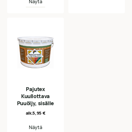
Näytä
Pajutex
Kuullottava
Puuöljy, sisälle
alk.
5,95
€
Näytä