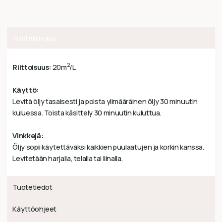
Tuotekuvaus
2
Riittoisuus:
20m
/L
Käyttö:
Levitä öljy tasaisesti ja poista ylimääräinen öljy 30 minuutin
kuluessa. Toista käsittely 30 minuutin kuluttua.
Vinkkejä:
Öljy sopii käytettäväksi kaikkien puulaatujen ja korkin kanssa.
Levitetään harjalla, telalla tai liinalla.
Tuotetiedot
Käyttöohjeet