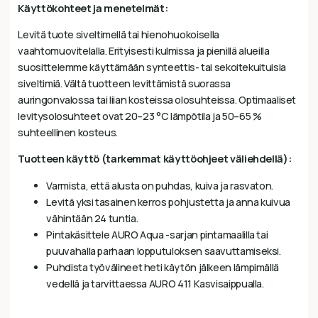
Käyttökohteet ja menetelmät:
Levitä tuote siveltimellä tai hienohuokoisella
vaahtomuovitelalla. Erityisesti kulmissa ja pienillä alueilla
suosittelemme käyttämään synteettis- tai sekoitekuituisia
siveltimiä. Vältä tuotteen levittämistä suorassa
auringonvalossa tai liian kosteissa olosuhteissa. Optimaaliset
levitysolosuhteet ovat 20–23 °C lämpötila ja 50–65 %
suhteellinen kosteus.
Tuotteen käyttö (tarkemmat käyttöohjeet väliehdellä):
Varmista, että alusta on puhdas, kuiva ja rasvaton.
Levitä yksi tasainen kerros pohjustetta ja anna kuivua
vähintään 24 tuntia.
Pintakäsittele AURO Aqua -sarjan pintamaalilla tai
puuvahalla parhaan lopputuloksen saavuttamiseksi.
Puhdista työvälineet heti käytön jälkeen lämpimällä
vedellä ja tarvittaessa AURO 411 Kasvisaippualla.