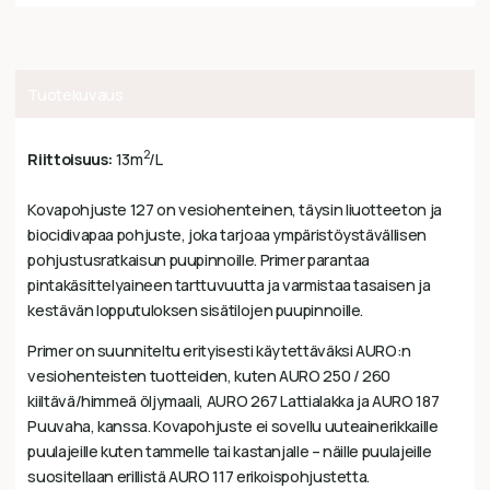
Tuotekuvaus
2
Riittoisuus:
13m
/L
Kovapohjuste 127 on vesiohenteinen, täysin liuotteeton ja
biocidivapaa pohjuste, joka tarjoaa ympäristöystävällisen
pohjustusratkaisun puupinnoille. Primer parantaa
pintakäsittelyaineen tarttuvuutta ja varmistaa tasaisen ja
kestävän lopputuloksen sisätilojen puupinnoille.
Primer on suunniteltu erityisesti käytettäväksi AURO:n
vesiohenteisten tuotteiden, kuten AURO 250 / 260
kiiltävä/himmeä öljymaali, AURO 267 Lattialakka ja AURO 187
Puuvaha, kanssa. Kovapohjuste ei sovellu uuteainerikkaille
puulajeille kuten tammelle tai kastanjalle – näille puulajeille
suositellaan erillistä AURO 117 erikoispohjustetta.