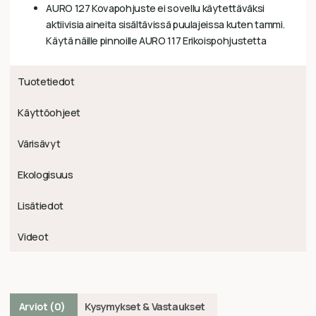
AURO 127 Kovapohjuste ei sovellu käytettäväksi
aktiivisia aineita sisältävissä puulajeissa kuten tammi.
Käytä näille pinnoille AURO 117 Erikoispohjustetta
Tuotetiedot
Käyttöohjeet
Värisävyt
Ekologisuus
Lisätiedot
Videot
Arviot (0)
Kysymykset & Vastaukset