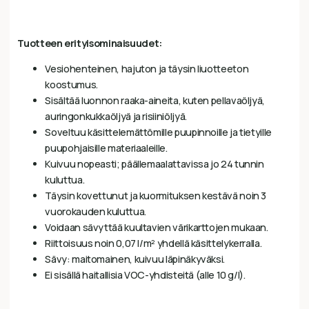
Tuotteen erityisominaisuudet:
Vesiohenteinen, hajuton ja täysin liuotteeton
koostumus.
Sisältää luonnon raaka-aineita, kuten pellavaöljyä,
auringonkukkaöljyä ja risiiniöljyä.
Soveltuu käsittelemättömille puupinnoille ja tietyille
puupohjaisille materiaaleille.
Kuivuu nopeasti; päällemaalattavissa jo 24 tunnin
kuluttua.
Täysin kovettunut ja kuormituksen kestävä noin 3
vuorokauden kuluttua.
Voidaan sävyttää kuultavien värikarttojen mukaan.
Riittoisuus noin 0,07 l/m² yhdellä käsittelykerralla.
Sävy: maitomainen, kuivuu läpinäkyväksi.
Ei sisällä haitallisia VOC-yhdisteitä (alle 10 g/l).