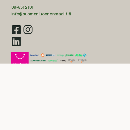
09-851 2101
info@suomenluonnonmaalit.fi
Sivustokartta
Uutiset
Inspiraatio
Yritys
Usein kysytyt kysymykset