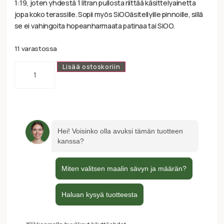
1:19, joten yhdestä 1 litran pullosta riittää käsittelyainetta
jopa koko terassille. Sopii myös SiOOäsitellyille pinnoille, sillä
se ei vahingoita hopeanharmaata patinaa tai SiOO.
11 varastossa
Lisää ostoskoriin