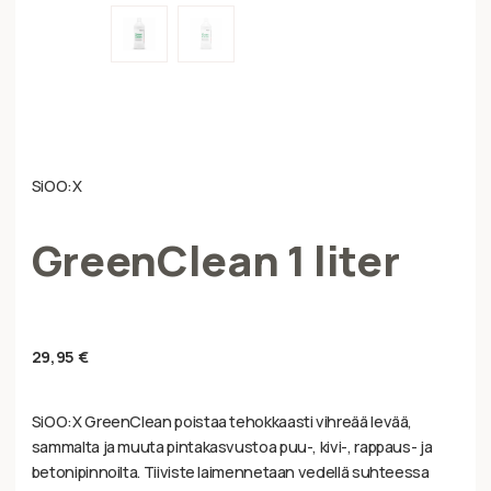
SiOO:X
GreenClean 1 liter
29,95
€
SiOO:X GreenClean poistaa tehokkaasti vihreää levää,
sammalta ja muuta pintakasvustoa puu-, kivi-, rappaus- ja
betonipinnoilta. Tiiviste laimennetaan vedellä suhteessa