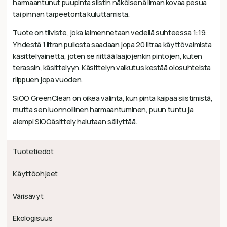
harmaantunut puupinta siistin näköisenä ilman kovaa pesua
tai pinnan tarpeetonta kuluttamista.
Tuote on tiiviste, joka laimennetaan vedellä suhteessa 1:19.
Yhdestä 1 litran pullosta saadaan jopa 20 litraa käyttövalmista
käsittelyainetta, joten se riittää laajojenkin pintojen, kuten
terassin, käsittelyyn. Käsittelyn vaikutus kestää olosuhteista
riippuen jopa vuoden.
SiOO GreenClean on oikea valinta, kun pinta kaipaa siistimistä,
mutta sen luonnollinen harmaantuminen, puun tuntu ja
aiempi SiOOäsittely halutaan säilyttää.
Tuotetiedot
Käyttöohjeet
Värisävyt
Ekologisuus