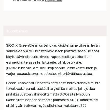
Tuotekuvaus
SiOO:X GreenClean on tehokas käsittelyaine vihreän levän,
sammaleen ja muun pintakasvuston poistamiseen. Se sopii
käytettäväksi puulle, kivelle, rappaukselle ja betonille –
esimerkiksi terasseille, laitureille, pihakivetyksille,
julkisivupinnoille ja muille ulkopinnoille, joihin kosteuden ja
varjon seurauksena muodostuu vihertävää kasvustoa.
GreenClean on suunniteltu erityisesti hellävaraiseksi mutta
tehokkaaksi puhdistuskäsittelyksi. Se irrottaa ja hajottaa
pintakasvustoa vahingoittamatta SiOOäsitellyn puun
luonnollista hopeanharmaata patinaa tai SiOO. Tämä tekee
siitä hyvän valinnan myös silloin, kun halutaan pitää