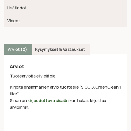
Lisätiedot
Videot
Arviot (0)
Kysymykset & Vastaukset
Arviot
Tuotearvioita ei vielä ole.
Kirjoita ensimmäinen arvio tuotteelle “SiOO:X GreenClean 1
liter”
Sinun on
kirjauduttava sisään
kun haluat kirjoittaa
arvioinnin.