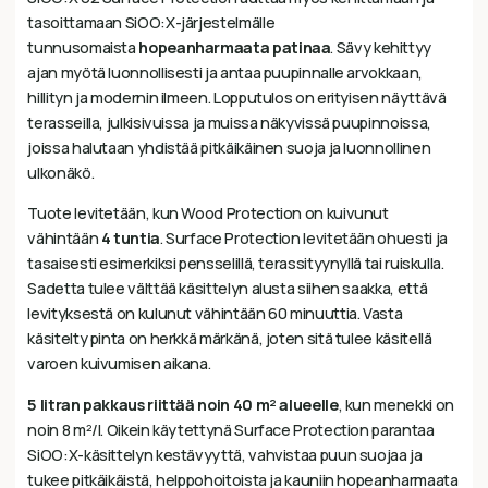
tasoittamaan SiOO:X-järjestelmälle
tunnusomaista
hopeanharmaata patinaa
. Sävy kehittyy
ajan myötä luonnollisesti ja antaa puupinnalle arvokkaan,
hillityn ja modernin ilmeen. Lopputulos on erityisen näyttävä
terasseilla, julkisivuissa ja muissa näkyvissä puupinnoissa,
joissa halutaan yhdistää pitkäikäinen suoja ja luonnollinen
ulkonäkö.
Tuote levitetään, kun Wood Protection on kuivunut
vähintään
4 tuntia
. Surface Protection levitetään ohuesti ja
tasaisesti esimerkiksi pensselillä, terassityynyllä tai ruiskulla.
Sadetta tulee välttää käsittelyn alusta siihen saakka, että
levityksestä on kulunut vähintään 60 minuuttia. Vasta
käsitelty pinta on herkkä märkänä, joten sitä tulee käsitellä
varoen kuivumisen aikana.
5 litran pakkaus riittää noin 40 m² alueelle
, kun menekki on
noin 8 m²/l. Oikein käytettynä Surface Protection parantaa
SiOO:X-käsittelyn kestävyyttä, vahvistaa puun suojaa ja
tukee pitkäikäistä, helppohoitoista ja kauniin hopeanharmaata