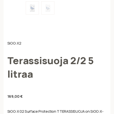
SiOO:X2
Terassisuoja 2/2 5
litraa
169,00
€
SiOO:X 02 Surface Protection TTERASSISUOJA on SiOO:X-