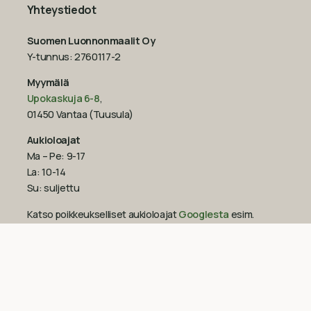
Yhteystiedot
Suomen Luonnonmaalit Oy
Y-tunnus: 2760117-2
Myymälä
Upokaskuja 6-8
,
01450 Vantaa (Tuusula)
Aukioloajat
Ma – Pe: 9-17
La: 10-14
Su: suljettu
Katso poikkeukselliset aukioloajat
Googlesta
esim.
ennen juhlapyhiä!‍
09-851 2101
info@suomenluonnonmaalit.fi