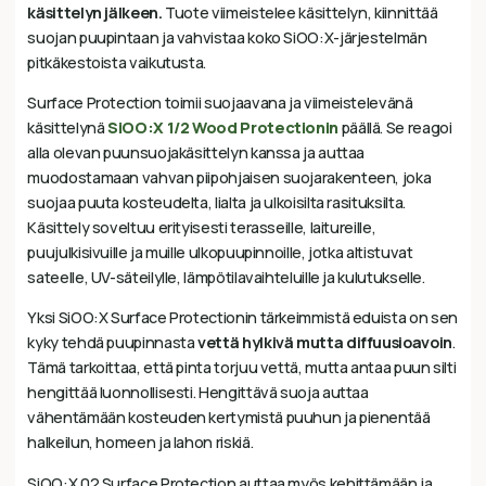
käsittelyn jälkeen.
Tuote viimeistelee käsittelyn, kiinnittää
suojan puupintaan ja vahvistaa koko SiOO:X-järjestelmän
pitkäkestoista vaikutusta.
Surface Protection toimii suojaavana ja viimeistelevänä
käsittelynä
SiOO:X 1/2 Wood Protectionin
päällä. Se reagoi
alla olevan puunsuojakäsittelyn kanssa ja auttaa
muodostamaan vahvan piipohjaisen suojarakenteen, joka
suojaa puuta kosteudelta, lialta ja ulkoisilta rasituksilta.
Käsittely soveltuu erityisesti terasseille, laitureille,
puujulkisivuille ja muille ulkopuupinnoille, jotka altistuvat
sateelle, UV-säteilylle, lämpötilavaihteluille ja kulutukselle.
Yksi SiOO:X Surface Protectionin tärkeimmistä eduista on sen
kyky tehdä puupinnasta
vettä hylkivä mutta diffuusioavoin
.
Tämä tarkoittaa, että pinta torjuu vettä, mutta antaa puun silti
hengittää luonnollisesti. Hengittävä suoja auttaa
vähentämään kosteuden kertymistä puuhun ja pienentää
halkeilun, homeen ja lahon riskiä.
SiOO:X 02 Surface Protection auttaa myös kehittämään ja