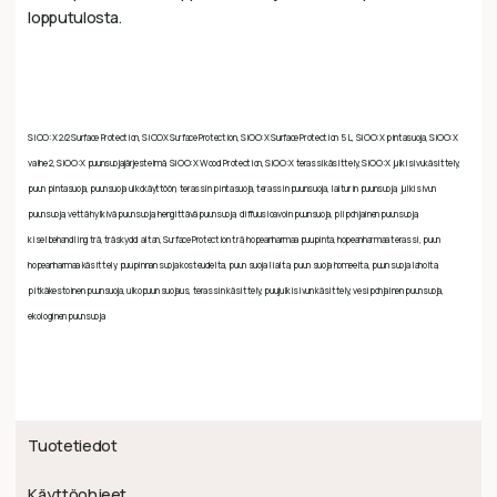
lopputulosta.
SiOO:X 2/2 Surface Protection, SiOOX Surface Protection, SiOO:X Surface Protection 5 L, SiOO:X pintasuoja, SiOO:X
vaihe 2, SiOO:X puunsuojajärjestelmä, SiOO:X Wood Protection, SiOO:X terassikäsittely, SiOO:X julkisivukäsittely,
puun pintasuoja, puunsuoja ulkokäyttöön, terassin pintasuoja, terassin puunsuoja, laiturin puunsuoja, julkisivun
puunsuoja, vettä hylkivä puunsuoja, hengittävä puunsuoja, diffuusioavoin puunsuoja, piipohjainen puunsuoja,
kiselbehandling trä, träskydd altan, Surface Protection trä, hopeanharmaa puupinta, hopeanharmaa terassi, puun
hopeanharmaa käsittely, puupinnan suoja kosteudelta, puun suoja lialta, puun suoja homeelta, puun suoja laholta,
pitkäkestoinen puunsuoja, ulkopuun suojaus, terassin käsittely, puujulkisivun käsittely, vesipohjainen puunsuoja,
ekologinen puunsuoja
Tuotetiedot
Käyttöohjeet