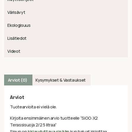
Värisävyt
Ekologisuus
Lisätiedot
Videot
Arviot (0)
Kysymykset & Vastaukset
Arviot
Tuotearvioita ei vielä ole.
Kirjoita ensimmäinen arvio tuotteelle “SiOO:X2
Terassisuoja 2/2 5 litraa”
Sinun on
kirjauduttava sisään
kun haluat kirjoittaa