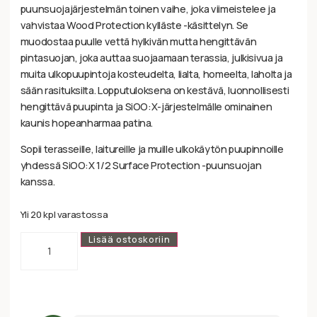
puunsuojajärjestelmän toinen vaihe, joka viimeistelee ja
vahvistaa Wood Protection kylläste -käsittelyn. Se
muodostaa puulle vettä hylkivän mutta hengittävän
pintasuojan, joka auttaa suojaamaan terassia, julkisivua ja
muita ulkopuupintoja kosteudelta, lialta, homeelta, laholta ja
sään rasituksilta. Lopputuloksena on kestävä, luonnollisesti
hengittävä puupinta ja SiOO:X-järjestelmälle ominainen
kaunis hopeanharmaa patina.
Sopii terasseille, laitureille ja muille ulkokäytön puupinnoille
yhdessä SiOO:X 1/2 Surface Protection -puunsuojan
kanssa.
Yli 20 kpl varastossa
Lisää ostoskoriin