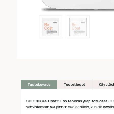
Tuotekuvaus
Tuotetiedot
Käyttöo
SiOO:X3 Re-Coat 5 L on tehokas ylläpitotuote SiOO:X-kä
vahvistamaan puupinnan suojaa silloin, kun alkuperäin