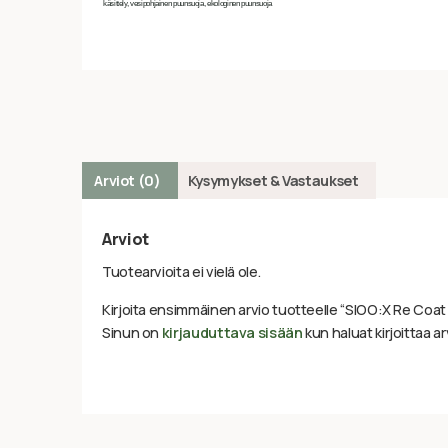
käsittely, vesipohjainen puunsuoja, ekologinen puunsuoja
Arviot (0)
Kysymykset & Vastaukset
Arviot
Tuotearvioita ei vielä ole.
Kirjoita ensimmäinen arvio tuotteelle “SIOO:X Re Coat 
Sinun on
kirjauduttava sisään
kun haluat kirjoittaa ar