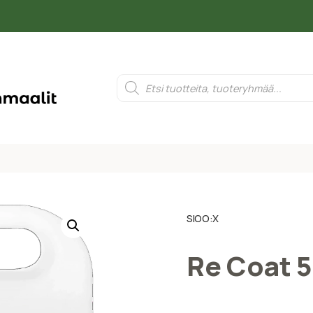
SIOO:X
Re Coat 5