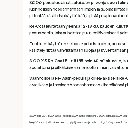
SiOO:X perustuu ainutlaatuiseen
piipohjaiseen tekn
luonnollisen hopeanharmaan ilmeen ja suojaa pintaa kos
pidentää käsittelyn käyttöikää ja pitää puupinnan huo
Re-Coat levitetään yleensä
12–18 kuukauden kulutt
pesuaineella, joka puhdistaa puun hellävaraisesti po
Tuotteen käyttö on helppoa: puhdista pinta, anna sen kui
käsittely riittää vahvistamaan suojaa ja syventämään
SiOO:X 3 Re-Coat 5 L riittää noin 40 m² alueelle
, ku
suojattuna ja pitkäikäisenä mahdollisimman vaivattoma
Säännöllisellä Re-Wash-pesulla ja oikea-aikaisella Re-
arvokkaan ja tasaisen hopeanharmaan ulkonäkönsä pi
SiOO:X 3 RE COAT, SiOOX Surface Protection, SiOO:X Surface Protection 5 L, SiOO:X pintasuoja, SiOO:X vaihe 3, Si
hengittävä puunsuoja, diffuusioavoin puunsuoja, piipohjainen puunsuoja, kiselbehandling trä, träskydd altan, Surfac