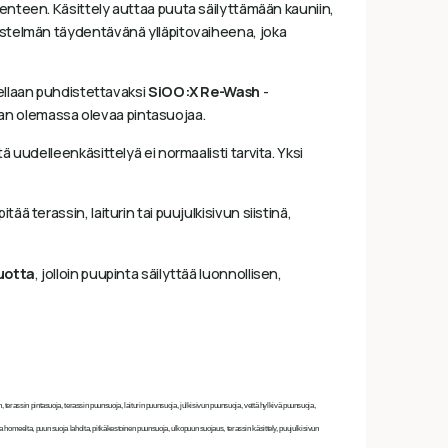
nteen. Käsittely auttaa puuta säilyttämään kauniin,
jestelmän täydentävänä ylläpitovaiheena, joka
tellaan puhdistettavaksi
SiOO:X Re-Wash
-
aan olemassa olevaa pintasuojaa.
ä uudelleenkäsittelyä ei normaalisti tarvita. Yksi
tää terassin, laiturin tai puujulkisivun siistinä,
uotta
, jolloin puupinta säilyttää luonnollisen,
assin pintasuoja, terassin puunsuoja, laiturin puunsuoja, julkisivun puunsuoja, vettä hylkivä puunsuoja,
homeelta, puun suoja laholta, pitkäkestoinen puunsuoja, ulkopuun suojaus, terassin käsittely, puujulkisivun