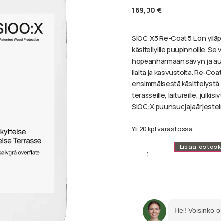
169,00
€
SiOO:X3 Re-Coat 5 L on ylläp
käsitellyille puupinnoille. S
hopeanharmaan sävyn ja autta
lialta ja kasvustolta. Re-Co
ensimmäisestä käsittelystä,
terasseille, laitureille, julki
SiOO:X puunsuojajaärjeste
Yli 20 kpl varastossa
Lisää ostosk