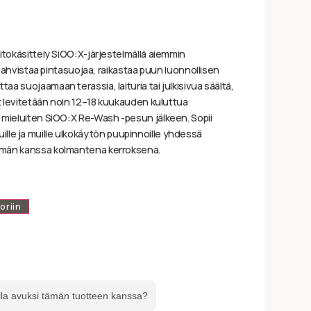
itokäsittely SiOO:X-järjestelmällä aiemmin
e vahvistaa pintasuojaa, raikastaa puun luonnollisen
a suojaamaan terassia, laituria tai julkisivua säältä,
at levitetään noin 12–18 kuukauden kuluttua
 mieluiten SiOO:X Re-Wash -pesun jälkeen. Sopii
sivuille ja muille ulkokäytön puupinnoille yhdessä
lmän kanssa kolmantena kerroksena.
oriin