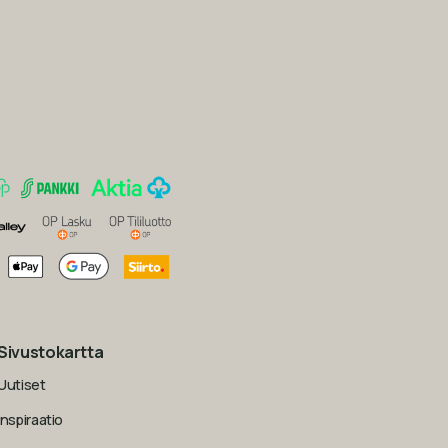
Sivustokartta
Uutiset
Inspiraatio