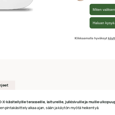
hjeet
sitellyille terasseille, laitureille, julkisivuille ja muille ulkopuup
en pintakäsittely alkaa ajan, sään ja käytön myötä heikentyä.