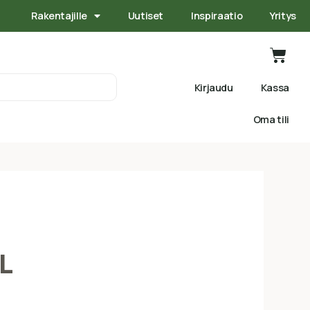
Rakentajille
Uutiset
Inspiraatio
Yritys
Kirjaudu
Kassa
Oma tili
L