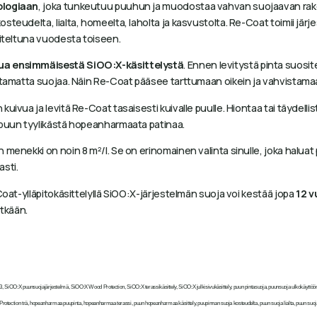
ologiaan
, joka tunkeutuu puuhun ja muodostaa vahvan suojaavan rake
teudelta, lialta, homeelta, laholta ja kasvustolta. Re-Coat toimii jär
liteltuna vuodesta toiseen.
ua ensimmäisestä SiOO:X-käsittelystä
. Ennen levitystä pinta suosi
istamatta suojaa. Näin Re-Coat pääsee tarttumaan oikein ja vahvistam
vua ja levitä Re-Coat tasaisesti kuivalle puulle. Hiontaa tai täydellist
 puun tyylikästä hopeanharmaata patinaa.
n menekki on noin 8 m²/l. Se on erinomainen valinta sinulle, joka haluat pi
sti.
Coat-ylläpitokäsittelyllä SiOO:X-järjestelmän suoja voi kestää jopa
12 v
tkään.
OO:X puunsuojajärjestelmä, SiOO:X Wood Protection, SiOO:X terassikäsittely, SiOO:X julkisivukäsittely, puun pintasuoja, puunsuoja ulkokäyttöön, ter
e Protection trä, hopeanharmaa puupinta, hopeanharmaa terassi, puun hopeanharmaa käsittely, puupinnan suoja kosteudelta, puun suoja lialta, puun suoja 