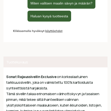
Tuotekuvaus
Sonat Rajaussivellin Exclusive
on korkealaatuinen
tarkkuussivellin, joka on valmistettu 100% kartioiduista
synteettisistä harjaksista.
Tämä sivellin takaa erinomaisen värinottokyvyn ja tasaisen
pinnan, mikä tekee siitä ihanteellisen valinnan
yksityiskohtaiseen maalaukseen, kuten ikkunoiden, listojen,
karmien, kulmien ja puusepäntöiden viimeistelyyn.