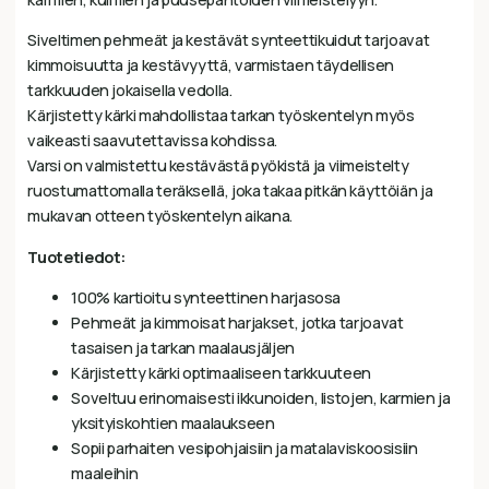
Siveltimen pehmeät ja kestävät synteettikuidut tarjoavat
kimmoisuutta ja kestävyyttä, varmistaen täydellisen
tarkkuuden jokaisella vedolla.
Kärjistetty kärki mahdollistaa tarkan työskentelyn myös
vaikeasti saavutettavissa kohdissa.
Varsi on valmistettu kestävästä pyökistä ja viimeistelty
ruostumattomalla teräksellä, joka takaa pitkän käyttöiän ja
mukavan otteen työskentelyn aikana.
Tuotetiedot:
100% kartioitu synteettinen harjasosa
Pehmeät ja kimmoisat harjakset, jotka tarjoavat
tasaisen ja tarkan maalausjäljen
Kärjistetty kärki optimaaliseen tarkkuuteen
Soveltuu erinomaisesti ikkunoiden, listojen, karmien ja
yksityiskohtien maalaukseen
Sopii parhaiten vesipohjaisiin ja matalaviskoosisiin
maaleihin