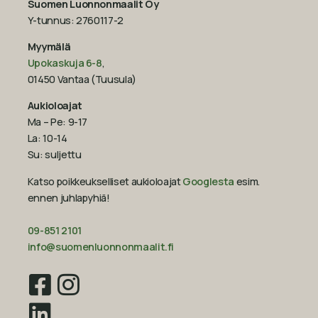
Suomen Luonnonmaalit Oy
Y-tunnus: 2760117-2
Myymälä
Upokaskuja 6-8
,
01450 Vantaa (Tuusula)
Aukioloajat
Ma – Pe: 9-17
La: 10-14
Su: suljettu
Katso poikkeukselliset aukioloajat
Googlesta
esim.
ennen juhlapyhiä!‍
09-851 2101
info@suomenluonnonmaalit.fi