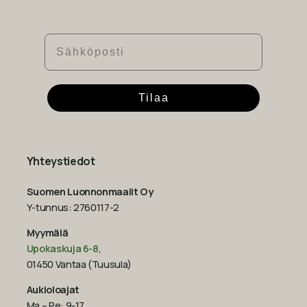
Sähköposti
Tilaa
Yhteystiedot
Suomen Luonnonmaalit Oy
Y-tunnus: 2760117-2
Myymälä
Upokaskuja 6-8
,
01450 Vantaa (Tuusula)
Aukioloajat
Ma – Pe: 9-17