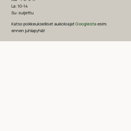
La: 10-14
Su: suljettu
Katso poikkeukselliset aukioloajat
Googlesta
esim.
ennen juhlapyhiä!‍
09-851 2101
info@suomenluonnonmaalit.fi
Sivustokartta
Uutiset