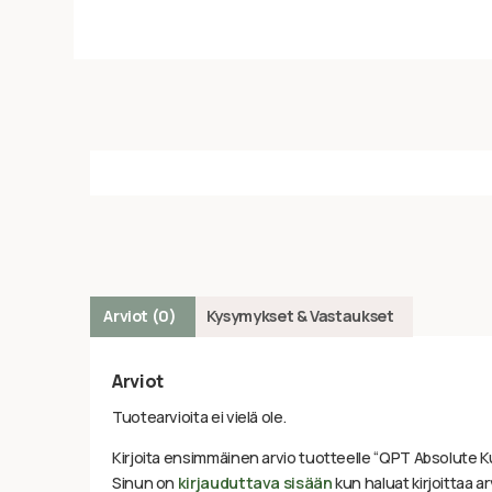
Arviot (0)
Kysymykset & Vastaukset
Arviot
Tuotearvioita ei vielä ole.
Kirjoita ensimmäinen arvio tuotteelle “QPT Absolute K
Sinun on
kirjauduttava sisään
kun haluat kirjoittaa ar