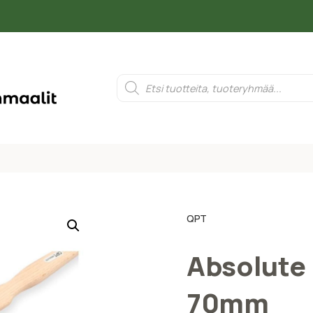
QPT
Absolute 
70mm