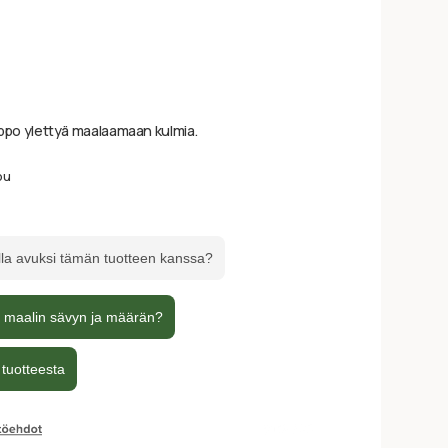
elppo ylettyä maalaamaan kulmia.
pu