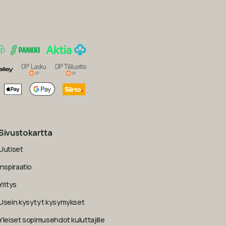
Sivustokartta
Uutiset
Inspiraatio
Yritys
Usein kysytyt kysymykset
Yleiset sopimusehdot kuluttajille