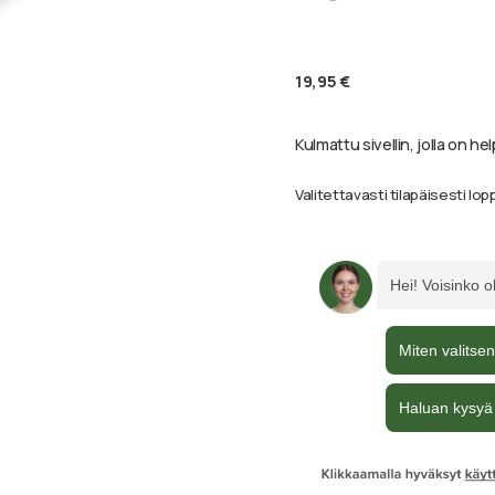
19,95
€
Kulmattu sivellin, jolla on h
Valitettavasti tilapäisesti lop