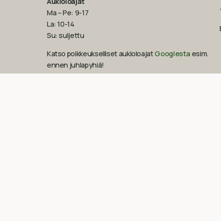
Aukioloajat
Ma – Pe: 9-17
La: 10-14
Su: suljettu
Katso poikkeukselliset aukioloajat
Googlesta
esim.
ennen juhlapyhiä!‍
09-851 2101
info@suomenluonnonmaalit.fi