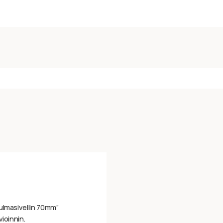
ulmasivellin 70mm”
vioinnin.