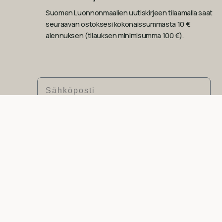
Suomen Luonnonmaalien uutiskirjeen tilaamalla saat
seuraavan ostoksesi kokonaissummasta 10 €
alennuksen (tilauksen minimisumma 100 €).
Sähköposti
Tilaa