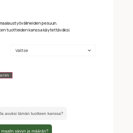
maalaustyövälineiden pesuun.
sten tuotteiden kanssa käytettäväksi.
oriin