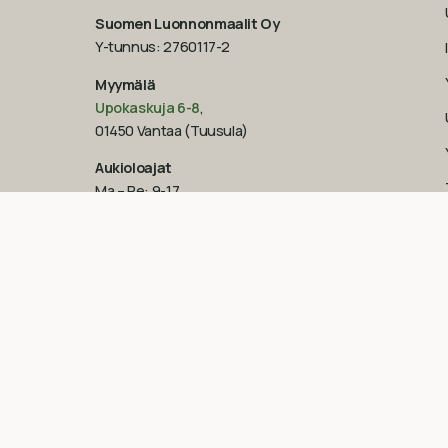
Suomen Luonnonmaalit Oy
Y-tunnus: 2760117-2
Myymälä
Upokaskuja 6-8
,
01450 Vantaa (Tuusula)
Aukioloajat
Ma – Pe: 9-17
La: 10-14
Su: suljettu
Katso poikkeukselliset aukioloajat
Googlesta
esim.
ennen juhlapyhiä!‍
09-851 2101
info@suomenluonnonmaalit.fi