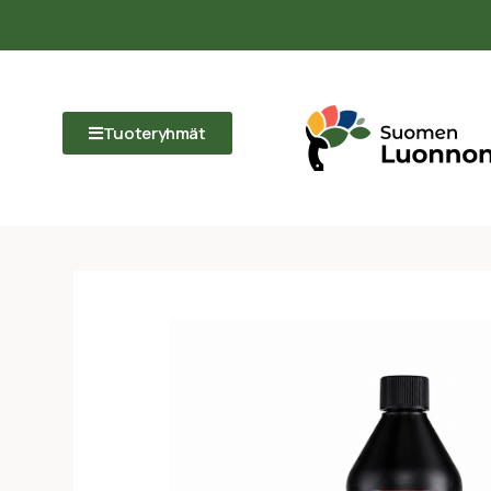
Tuoteryhmät