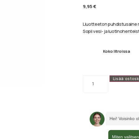
9,95
€
Liuotteeton puhdistusaine 
Sopii vesi- ja luotinohentei
Koko litroissa
Lisää ostosk