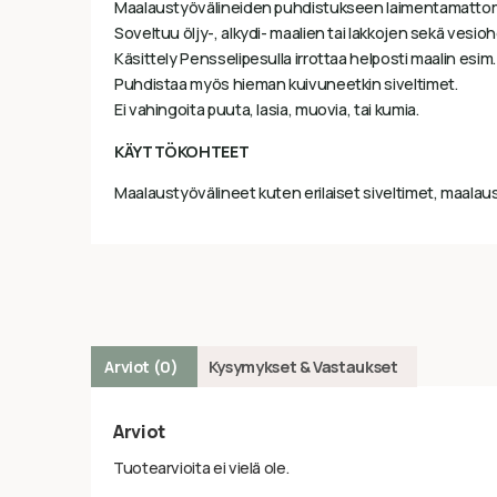
Maalaustyövälineiden puhdistukseen laimentamattom
Soveltuu öljy-, alkydi- maalien tai lakkojen sekä ves
Käsittely Pensselipesulla irrottaa helposti maalin esim
Puhdistaa myös hieman kuivuneetkin siveltimet.
Ei vahingoita puuta, lasia, muovia, tai kumia.
KÄYTTÖKOHTEET
Maalaustyövälineet kuten erilaiset siveltimet, maalaust
Arviot (0)
Kysymykset & Vastaukset
Arviot
Tuotearvioita ei vielä ole.