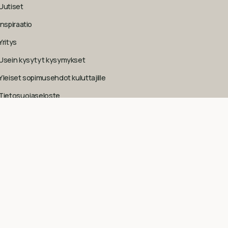
Uutiset
Inspiraatio
Yritys
Usein kysytyt kysymykset
Yleiset sopimusehdot kuluttajille
Tietosuojaseloste
Evästekäytäntö