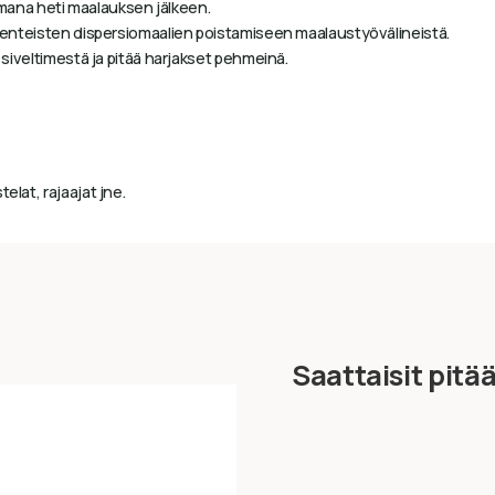
ana heti maalauksen jälkeen.
iohenteisten dispersiomaalien poistamiseen maalaustyövälineistä.
. siveltimestä ja pitää harjakset pehmeinä.
elat, rajaajat jne.
Saattaisit pitä