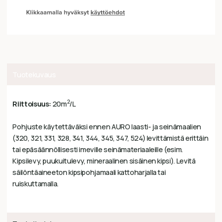
Tuotekuvaus
2
Riittoisuus:
20m
/L
Pohjuste käytettäväksi ennen AURO laasti- ja seinämaalien
(320, 321, 331, 328, 341, 344, 345, 347, 524) levittämistä erittäin
tai epäsäännöllisesti imeville seinämateriaaleille (esim.
Kipsilevy, puukuitulevy, mineraalinen sisäinen kipsi). Levitä
säilöntäaineeton kipsipohjamaali kattoharjalla tai
ruiskuttamalla.