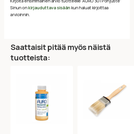
Kirjoita ensimmäinen arvio tuotteelle “AURO 301 Pohjuste”
Sinun on
kirjauduttava sisään
kun haluat kirjoittaa
arvioinnin.
Saattaisit pitää myös näistä
tuotteista: