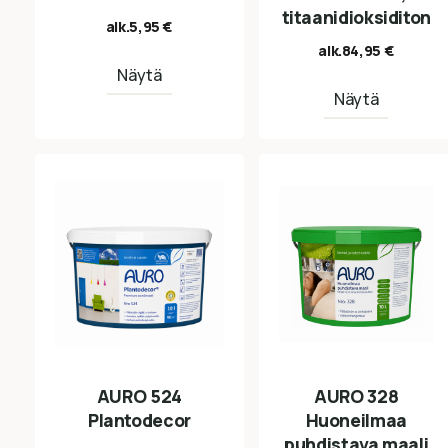
titaanidioksiditon
alk.
5,95
€
alk.
84,95
€
Näytä
Näytä
AURO 524
AURO 328
Plantodecor
Huoneilmaa
puhdistava maali