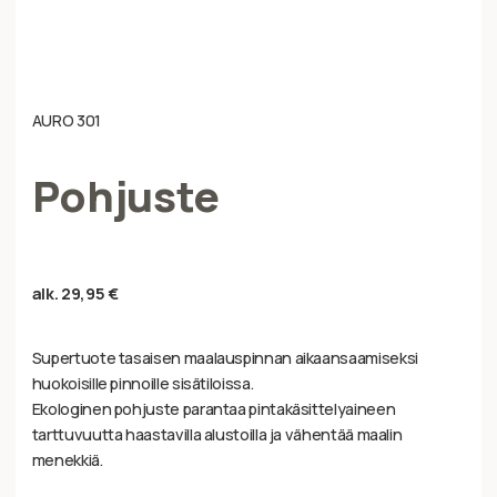
AURO 301
Pohjuste
alk.
29,95
€
Supertuote tasaisen maalauspinnan aikaansaamiseksi
huokoisille pinnoille sisätiloissa.
Ekologinen pohjuste parantaa pintakäsittelyaineen
tarttuvuutta haastavilla alustoilla ja vähentää maalin
menekkiä.