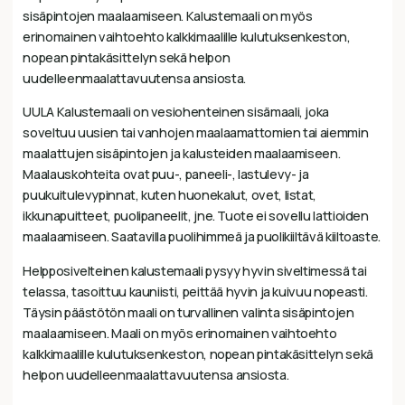
sisäpintojen maalaamiseen. Kalustemaali on myös
erinomainen vaihtoehto kalkkimaalille kulutuksenkeston,
nopean pintakäsittelyn sekä helpon
uudelleenmaalattavuutensa ansiosta.
UULA Kalustemaali on vesiohenteinen sisämaali, joka
soveltuu uusien tai vanhojen maalaamattomien tai aiemmin
maalattujen sisäpintojen ja kalusteiden maalaamiseen.
Maalauskohteita ovat puu-, paneeli-, lastulevy- ja
puukuitulevypinnat, kuten huonekalut, ovet, listat,
ikkunapuitteet, puolipaneelit, jne. Tuote ei sovellu lattioiden
maalaamiseen. Saatavilla puolihimmeä ja puolikiiltävä kiiltoaste.
Helpposivelteinen kalustemaali pysyy hyvin siveltimessä tai
telassa, tasoittuu kauniisti, peittää hyvin ja kuivuu nopeasti.
Täysin päästötön maali on turvallinen valinta sisäpintojen
maalaamiseen. Maali on myös erinomainen vaihtoehto
kalkkimaalille kulutuksenkeston, nopean pintakäsittelyn sekä
helpon uudelleenmaalattavuutensa ansiosta.