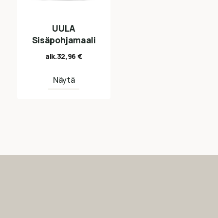
UULA
Sisäpohjamaali
alk.
32,96
€
Näytä