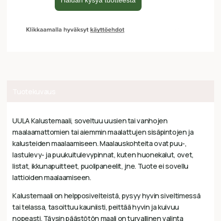
Tuotekuvaus
UULA Kalustemaali, soveltuu uusien tai vanhojen
maalaamattomien tai aiemmin maalattujen sisäpintojen ja
kalusteiden maalaamiseen. Maalauskohteita ovat puu-,
lastulevy- ja puukuitulevypinnat, kuten huonekalut, ovet,
listat, ikkunapuitteet, puolipaneelit, jne. Tuote ei sovellu
lattioiden maalaamiseen.
Kalustemaali on helpposivelteistä, pysyy hyvin siveltimessä
tai telassa, tasoittuu kauniisti, peittää hyvin ja kuivuu
nopeasti. Täysin päästötön maali on turvallinen valinta