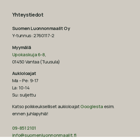
Yhteystiedot
Suomen Luonnonmaalit Oy
Y-tunnus: 2760117-2
Myymälä
Upokaskuja 6-8
,
01450 Vantaa (Tuusula)
Aukioloajat
Ma – Pe: 9-17
La: 10-14
Su: suljettu
Katso poikkeukselliset aukioloajat
Googlesta
esim.
ennen juhlapyhiä!‍
09-851 2101
info@suomenluonnonmaalit.fi