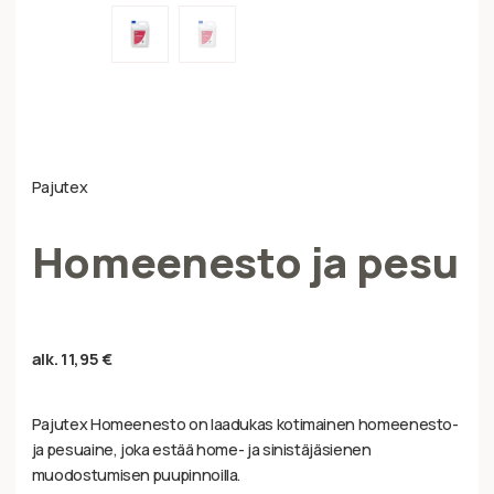
Pajutex
Homeenesto ja pesu
alk.
11,95
€
Pajutex Homeenesto on laadukas kotimainen homeenesto-
ja pesuaine, joka estää home- ja sinistäjäsienen
muodostumisen puupinnoilla.