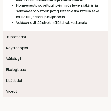
Homeenesto soveltuu hyvin myös levien, jäkälän ja
sammaleenpoistoon ja torjuntaan esim. katoilla sekä
muilla tiili-, betoni ja kivipinnoilla.
Voidaan levittää sivelemällä tai ruiskuttamalla
Tuotetiedot
Käyttöohjeet
Värisävyt
Ekologisuus
Lisätiedot
Videot