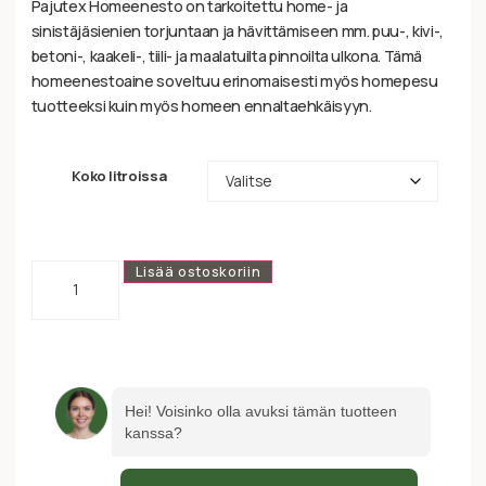
Pajutex Homeenesto on tarkoitettu home- ja
sinistäjäsienien torjuntaan ja hävittämiseen mm. puu-, kivi-,
betoni-, kaakeli-, tiili- ja maalatuilta pinnoilta ulkona. Tämä
homeenestoaine soveltuu erinomaisesti myös homepesu
tuotteeksi kuin myös homeen ennaltaehkäisyyn.
Koko litroissa
Lisää ostoskoriin