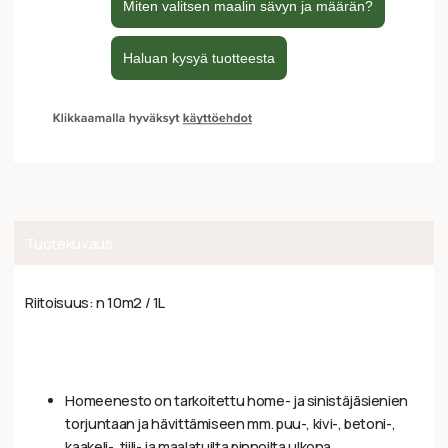
Tuotekuvaus
Riitoisuus: n 10m2 / 1L
Homeenesto on tarkoitettu home- ja sinistäjäsienien
torjuntaan ja hävittämiseen mm. puu-, kivi-, betoni-,
kaakeli-, tiili- ja maalatuilta pinnoilta ulkona.