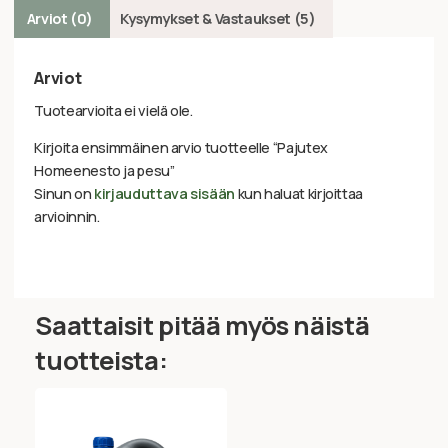
Arviot (0)
Kysymykset & Vastaukset (5)
Arviot
Tuotearvioita ei vielä ole.
Kirjoita ensimmäinen arvio tuotteelle “Pajutex
Homeenesto ja pesu”
Sinun on
kirjauduttava sisään
kun haluat kirjoittaa
arvioinnin.
Saattaisit pitää myös näistä
tuotteista: