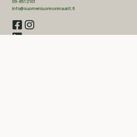
09-851 2101
info@suomenluonnonmaalit.fi
Sivustokartta
Uutiset
Inspiraatio
Yritys
Usein kysytyt kysymykset
Yleiset sopimusehdot kuluttajille