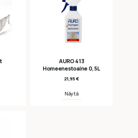
t
AURO 413
Homeenestoaine 0,5L
21,95
€
Näytä