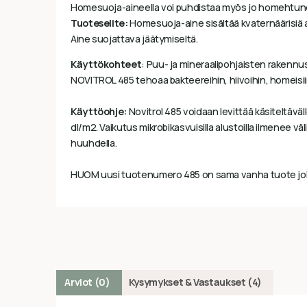
Homesuoja-aineella voi puhdistaa myös jo homehtune
Tuoteselite:
Homesuoja-aine sisältää kvaternäärisiä a
Aine suojattava jäätymiseltä.
Käyttökohteet
: Puu- ja mineraalipohjaisten rakenn
NOVITROL 485 tehoaa bakteereihin, hiivoihin, homeisiin 
Käyttöohje:
Novitrol 485 voidaan levittää käsiteltäväll
dl/m2. Vaikutus mikrobikasvuisilla alustoilla ilmenee 
huuhdella.
HUOM uusi tuotenumero 485 on sama vanha tuote joka
Arviot (0)
Kysymykset & Vastaukset (4)