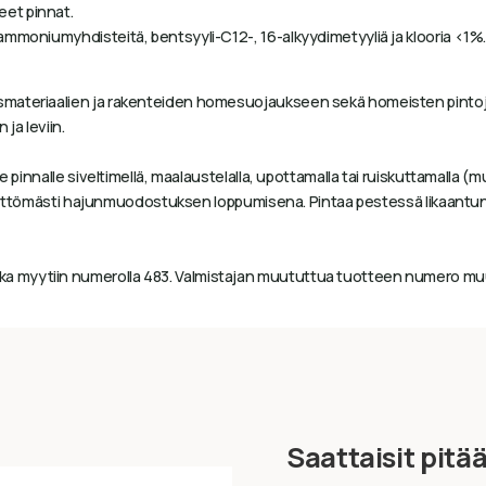
et pinnat.
mmoniumyhdisteitä, bentsyyli-C12-, 16-alkyydimetyyliä ja klooria <1%. 
usmateriaalien ja rakenteiden homesuojaukseen sekä homeisten pinto
ja leviin.
e pinnalle siveltimellä, maalaustelalla, upottamalla tai ruiskuttamalla (m
välittömästi hajunmuodostuksen loppumisena. Pintaa pestessä likaantunut
 myytiin numerolla 483. Valmistajan muututtua tuotteen numero muu
Saattaisit pitä