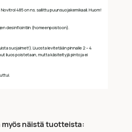
Novitrol 485 on ns. sallittu puunsuojakemikaali. Huom!
jen desinfiointiin (homeenpoistoon).
uista suojaimet!). Liuosta levitetään pinnalle 2 – 4
 liuos poistetaan, mutta käsiteltyjä pintoja ei
ttui.
ä myös näistä tuotteista: