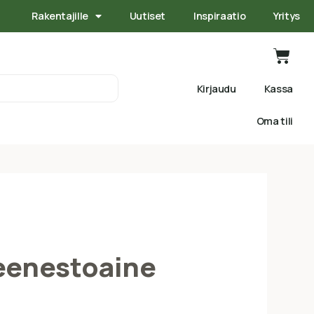
Rakentajille
Uutiset
Inspiraatio
Yritys
Kirjaudu
Kassa
Oma tili
enestoaine