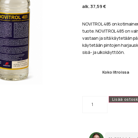
alk.
37,59
€
NOVITROL 485 on kotimaine
tuote. NOVITROL 485 on valmi
vastaan ja sitä käytetään pä
käytetään pintojen harjausk
sisä- ja ulkokäyttöön.
Koko litroissa
Lisää ostosk