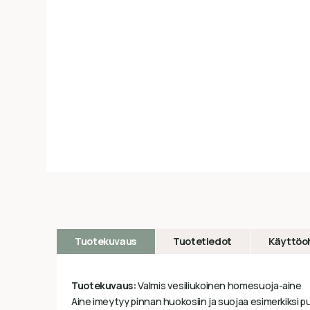
Tuotekuvaus
Tuotetiedot
Käyttöo
Tuotekuvaus:
Valmis vesiliukoinen homesuoja-aine
Aine imeytyy pinnan huokosiin ja suojaa esimerkiksi 