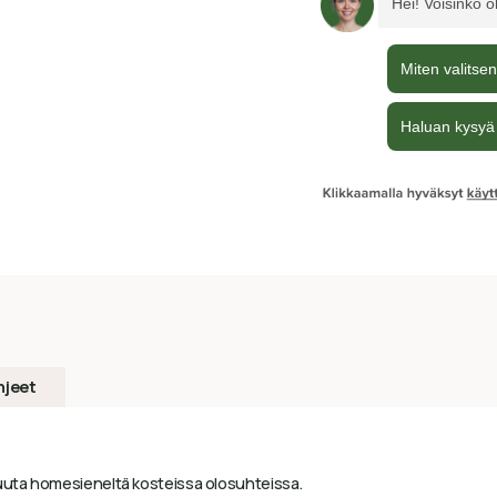
hjeet
puuta homesieneltä kosteissa olosuhteissa.