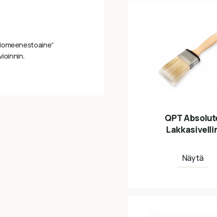
5 Homeenestoaine”
vioinnin.
QPT Absolut
Lakkasivelli
Näytä