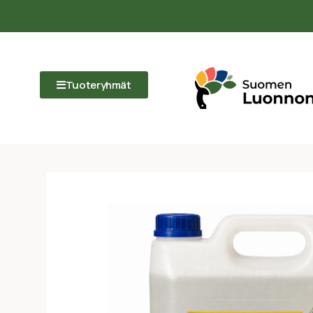
Tuoteryhmät