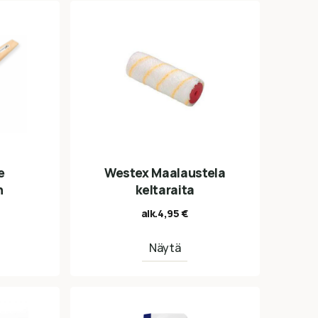
e
Westex Maalaustela
n
keltaraita
alk.
4,95
€
Näytä