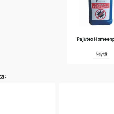
Pajutex Homeenp
Näytä
ta: