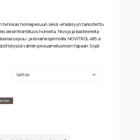
n tehokas homepesuun sekä -ehkäisyyn tarkoitettu
s desinfiointiliuos homeita, hiivoja ja bakteereita
äasiassa puu- ja kiviainespinnoilla. NOVITROL 485:a
äsittelyssä valmiin pesuaineliuoksen tapaan. Sopii
oriin