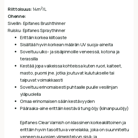
2
Riittoisuus:
14m
/L
Ohenne:
Sivellin: Epifanes Brushthinner
Ruisku: Epifanes Spraythinner
Erittäin korkea kiiltoaste
Sisältää hyvin korkean määrän UV suoja-aineita
Soveltuu ulko- ja sisäpinnoille veneessä, kotona ja
terassilla
Kestää jopa vaikeissa kohteissa kuten ruori, kaiteet,
masto, puomi jne. jotka joutuvat kulutukselle tai
taipuvat voimakkaasti
Soveltuu erinomaisesti puhtaalle puulle vesilinjan
yläpuolella
Omaa erinomaisen sään kestävyyden
Pääraaka-aine erittäin kestävä tung öljy (kiinanpuuöljy)
Epifanes Clear Varnish on klassinen korkeakiiltoinen ja
erittäin hyvin tasoittuva venelakka, joka on suunniteltu
veneen puuosien viimeistelyyn sisä- ja