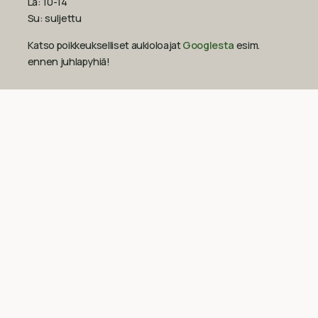
La: 10-14
Su: suljettu
Katso poikkeukselliset aukioloajat
Googlesta
esim.
ennen juhlapyhiä!‍
09-851 2101
info@suomenluonnonmaalit.fi
Sivustokartta
Uutiset