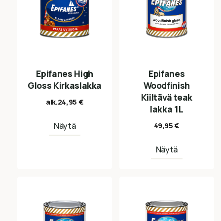
Epifanes High
Epifanes
Gloss Kirkaslakka
Woodfinish
Kiiltävä teak
alk.
24,95
€
lakka 1L
Näytä
49,95
€
Näytä