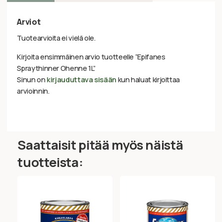
Arviot
Tuotearvioita ei vielä ole.
Kirjoita ensimmäinen arvio tuotteelle “Epifanes
Spraythinner Ohenne 1L”
Sinun on
kirjauduttava sisään
kun haluat kirjoittaa
arvioinnin.
Saattaisit pitää myös näistä
tuotteista: