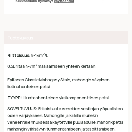
Tuotekuvaus
2
Riittoisuus:
8-14m
/L
2
0.5L riitää 4-7m
maalaamiseen yhteen kertaan
Epifanes Classic Mahogany Stain, mahongin sävyinen
liotinohenteinen petsi.
TYYPPI: Liuoteohenteinen yksikomponenttinen petsi.
SOVELTUVUUS: Erikoistuote veneiden vesilinjan yläpuolisten
osien värjäykseen. Mahongille ja kaikille muillekin
veneenrakennuksessa käytetyille puulaaduille. mahonkipetsi
mahongin värisävyn tummentamiseen ja tasoittamiseen.