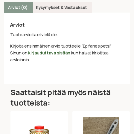
Arviot (0)
Kysymykset & Vastaukset
Arviot
Tuotearvioita ei vielä ole.
Kirjoita ensimmäinen arvio tuotteelle “Epifanes petsi”
Sinun on
kirjauduttava sisään
kun haluat kirjoittaa
arvioinnin.
Saattaisit pitää myös näistä
tuotteista: