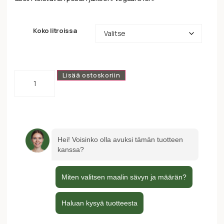
Koko litroissa
Lisää ostoskoriin