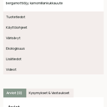
bergamottiöljy, kamomillankukkauute
Tuotetiedot
Käyttöohjeet
Värisävyt
Ekologisuus
Lisätiedot
Videot
Arviot (0)
Kysymykset & Vastaukset
Arviot