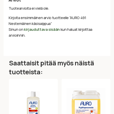
Tuotearvioita ei vielä ole.
Kirjoita ensimmäinen arvio tuotteelle “AURO 491
Nestemäinen käsisaippua”
Sinun on
kirjauduttava sisään
kun haluat kirjoittaa
arvioinnin.
Saattaisit pitää myös näistä
tuotteista: