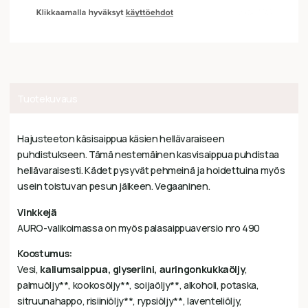
Tuotekuvaus
Hajusteeton käsisaippua käsien hellävaraiseen
puhdistukseen. Tämä nestemäinen kasvisaippua puhdistaa
hellävaraisesti. Kädet pysyvät pehmeinä ja hoidettuina myös
usein toistuvan pesun jälkeen. Vegaaninen.
Vinkkejä
AURO-valikoimassa on myös palasaippuaversio nro 490
Koostumus:
Vesi,
kaliumsaippua, glyseriini, auringonkukkaöljy
,
palmuöljy**, kookosöljy**, soijaöljy**, alkoholi, potaska,
sitruunahappo, risiiniöljy**, rypsiöljy**, laventeliöljy,