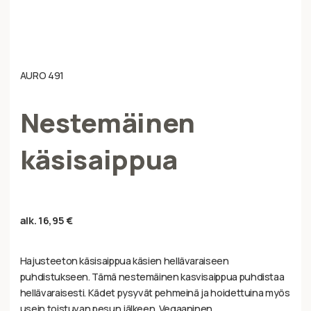
AURO 491
Nestemäinen
käsisaippua
alk.
16,95
€
Hajusteeton käsisaippua käsien hellävaraiseen
puhdistukseen. Tämä nestemäinen kasvisaippua puhdistaa
hellävaraisesti. Kädet pysyvät pehmeinä ja hoidettuina myös
usein toistuvan pesun jälkeen. Vegaaninen.