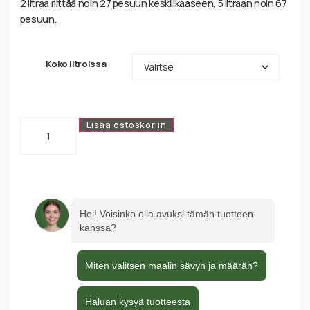
2 litraa riittää noin 27 pesuun keskilikaaseen, 5 litraan noin 67
pesuun.
Koko litroissa
Lisää ostoskoriin