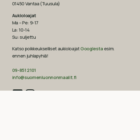
01450 Vantaa (Tuusula)
Aukioloajat
Ma – Pe: 9-17
La: 10-14
Su: suljettu
Katso poikkeukselliset aukioloajat
Googlesta
esim.
ennen juhlapyhiä!‍
09-851 2101
info@suomenluonnonmaalit.fi