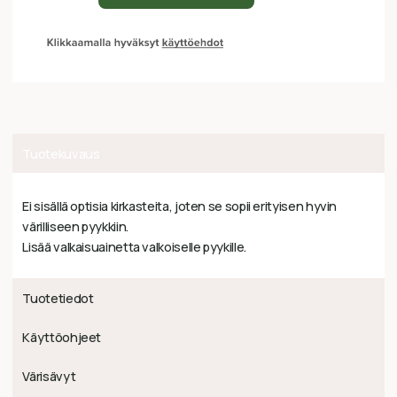
Tuotekuvaus
Ei sisällä optisia kirkasteita, joten se sopii erityisen hyvin
värilliseen pyykkiin.
Lisää valkaisuainetta valkoiselle pyykille.
Tuotetiedot
Käyttöohjeet
Värisävyt