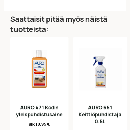
Saattaisit pitää myös näistä
tuotteista:
AURO 471 Kodin
AURO 651
yleispuhdistusaine
Keittiöpuhdistaja
0,5L
alk.
18,95
€