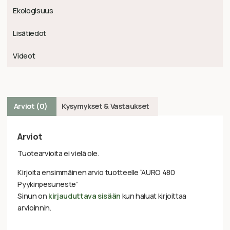
Ekologisuus
Lisätiedot
Videot
Arviot (0)
Kysymykset & Vastaukset
Arviot
Tuotearvioita ei vielä ole.
Kirjoita ensimmäinen arvio tuotteelle “AURO 480
Pyykinpesuneste”
Sinun on
kirjauduttava sisään
kun haluat kirjoittaa
arvioinnin.