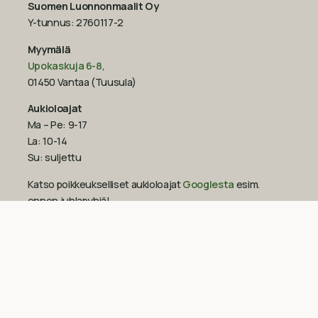
Suomen Luonnonmaalit Oy
Y-tunnus: 2760117-2
Myymälä
Upokaskuja 6-8
,
01450 Vantaa (Tuusula)
Aukioloajat
Ma – Pe: 9-17
La: 10-14
Su: suljettu
Katso poikkeukselliset aukioloajat
Googlesta
esim.
ennen juhlapyhiä!‍
09-851 2101
info@suomenluonnonmaalit.fi