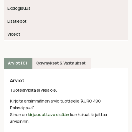
Ekologisuus
Lisätiedot
Videot
Arviot (0)
Kysymykset & Vastaukset
Arviot
Tuotearvioita ei vielä ole.
Kirjoita ensimmäinen arvio tuotteelle “AURO 490
Palasaippua”
Sinun on
kirjauduttava sisään
kun haluat kirjoittaa
arvioinnin.