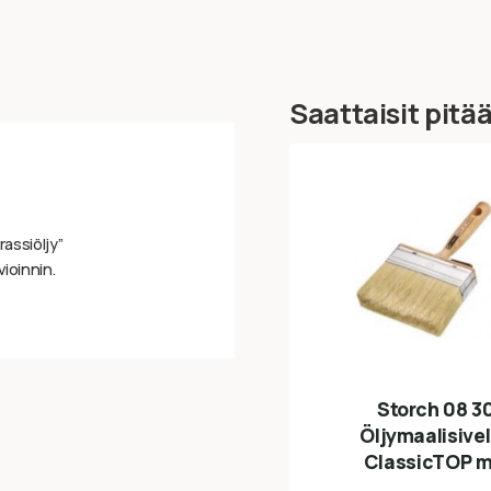
Saattaisit pitä
rassiöljy”
vioinnin.
Storch 08 3
Öljymaalisivel
ClassicTOP m