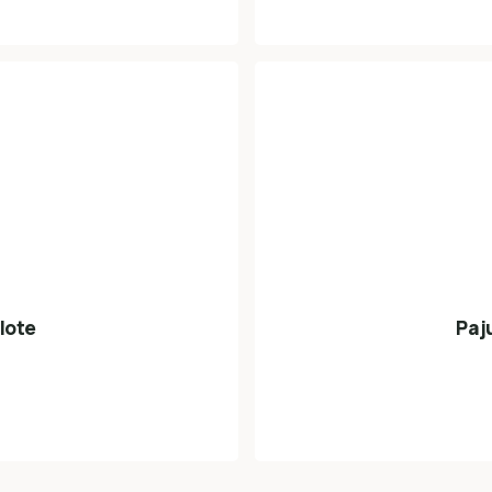
lote
Paj