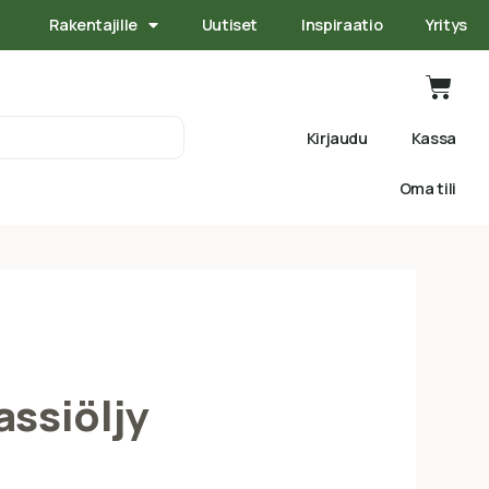
Rakentajille
Uutiset
Inspiraatio
Yritys
Kirjaudu
Kassa
Oma tili
assiöljy