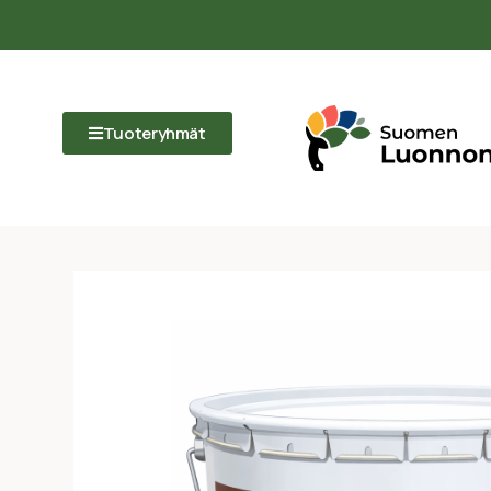
Tuoteryhmät