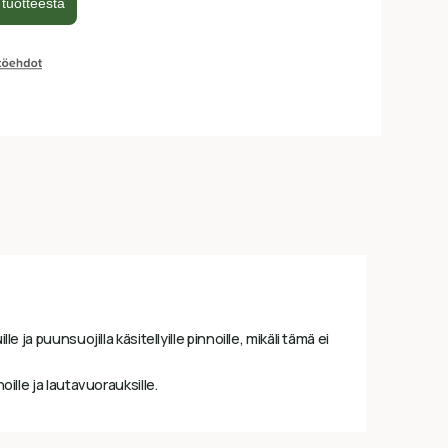
 ja puunsuojilla käsitellyille pinnoille, mikäli tämä ei
oille ja lautavuorauksille.