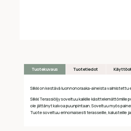
Tuotekuvaus
Tuotetiedot
Käyttöo
Silkki on kestävä luonnonoraaka-aineista valmistettu er
Silkki Terassiöljy soveltuu kaikille käsittelemättömille p
ole jättänyt kalvoa puunpintaan. Soveltuu myös paineky
Tuote soveltuu erinomaisesti terasseille, kalusteille ja