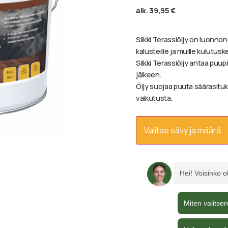
alk.
39,95
€
Silkki Terassiöljy on luonnonö
kalusteille ja muille kulutusk
Silkki Terassiöljy antaa puup
jälkeen.
Öljy suojaa puuta säärasitu
vaikutusta.
Valitse sävy ja määrä