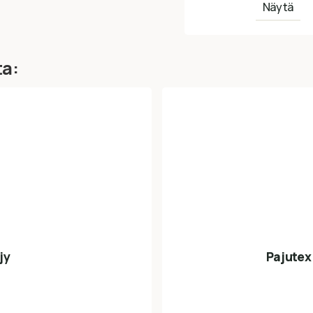
Näytä
ta:
jy
Pajutex