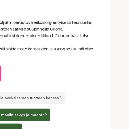
ljyihin perustuva erikoisöljy erityisesti terasseille,
estoa vaativille puupinnoille ulkona.
innalle silkinhohtoisen kiillon 1-2 ohuen käsittelyn
ksilta hidastaen kosteuden ja auringon UV -säteilyn