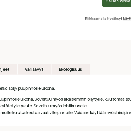
hjeet
Värisävyt
Ekologisuus
ikoisöljy puupinnoille ulkona.
uupinnoille ulkona. Soveltuu myös aikaisemmin öljytyille, kuultomaalatuille
llätetylle puulle. Soveltuu myös lehtikuuselle.
 muille kulutuskestoa vaativille pinnoille. Voidaan käyttää myös hirsipinn