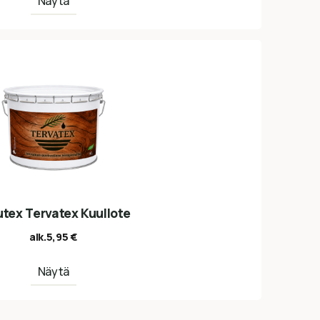
Näytä
utex Tervatex Kuullote
alk.
5,95
€
Näytä