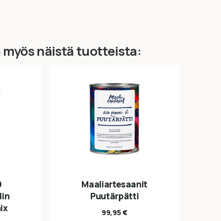
ä myös näistä tuotteista:
0
Maaliartesaanit
lin
Puutärpätti
ix
99,95
€