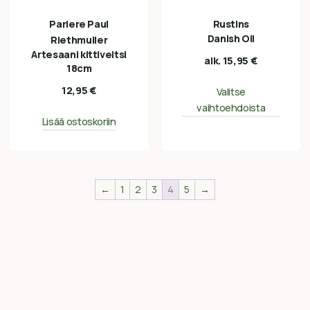
Pariere Paul
Rustins
Danish Oil
Riethmuller
Artesaani kittiveitsi
alk.
15,95
€
18cm
12,95
€
Valitse
vaihtoehdoista
Lisää ostoskoriin
←
1
2
3
4
5
→