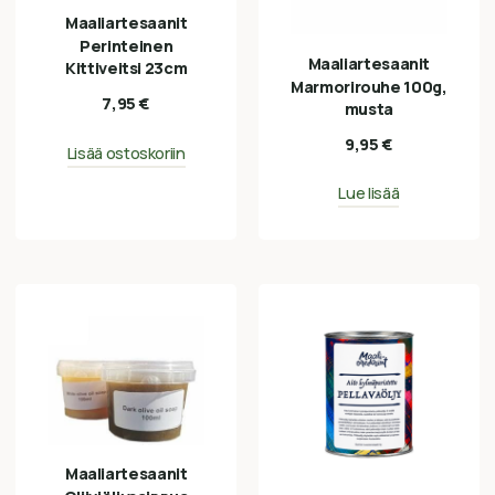
Maaliartesaanit
Perinteinen
Maaliartesaanit
Kittiveitsi 23cm
Marmorirouhe 100g,
7,95
€
musta
9,95
€
Lisää ostoskoriin
Lue lisää
Maaliartesaanit