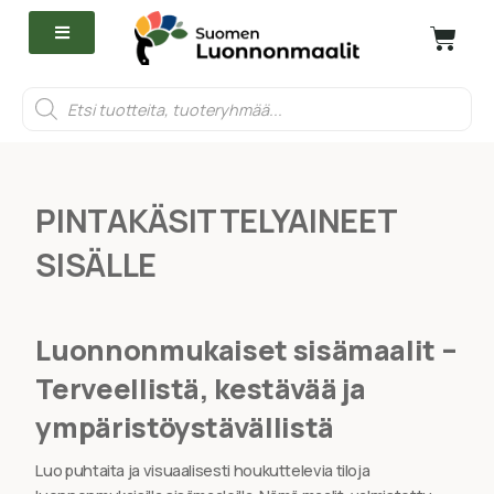
PINTAKÄSITTELYAINEET
SISÄLLE
Luonnonmukaiset sisämaalit –
Terveellistä, kestävää ja
ympäristöystävällistä
Luo puhtaita ja visuaalisesti houkuttelevia tiloja