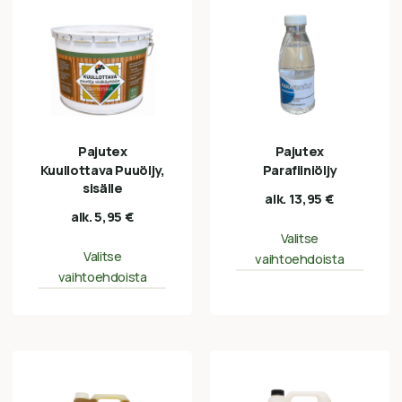
Pajutex
Pajutex
Kuullottava Puuöljy,
Parafiiniöljy
sisälle
alk.
13,95
€
alk.
5,95
€
Valitse
Valitse
vaihtoehdoista
vaihtoehdoista