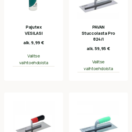
Pajutex
PAVAN
VESILASI
Stuccolasta Pro
824/I
alk.
9,99
€
alk.
59,95
€
Valitse
Valitse
vaihtoehdoista
vaihtoehdoista