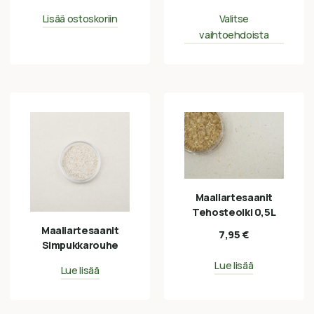
Lisää ostoskoriin
Valitse
vaihtoehdoista
Maaliartesaanit
Tehosteolki 0,5L
Maaliartesaanit
7,95
€
Simpukkarouhe
Lue lisää
Lue lisää