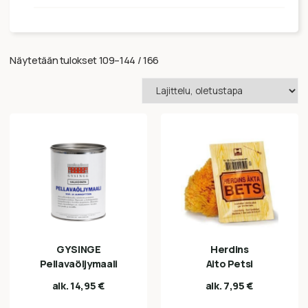
Näytetään tulokset 109–144 / 166
GYSINGE
Herdins
Pellavaöljymaali
Aito Petsi
alk.
14,95
€
alk.
7,95
€