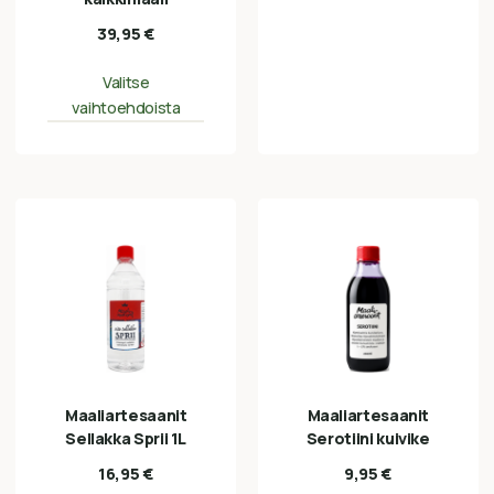
39,95
€
Valitse
vaihtoehdoista
Maaliartesaanit
Maaliartesaanit
Sellakka Sprii 1L
Serotiini kuivike
16,95
€
9,95
€