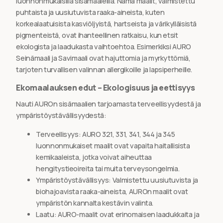
luonnonmukaisilla sisämaaleilla. Nämä maalit, valmistettu
puhtaista ja uusiutuvista raaka-aineista, kuten
korkealaatuisista kasviöljyistä, hartseista ja värikylläisistä
pigmenteistä, ovat ihanteellinen ratkaisu, kun etsit
ekologista ja laadukasta vaihtoehtoa. Esimerkiksi AURO
Seinämaali ja Savimaali ovat hajuttomia ja myrkyttömiä,
tarjoten turvallisen valinnan allergikoille ja lapsiperheille.
Ekomaalauksen edut – Ekologisuus ja eettisyys
Nauti AUROn sisämaalien tarjoamasta terveellisyydestä ja
ympäristöystävällisyydestä:
Terveellisyys: AURO 321, 331, 341, 344 ja 345
luonnonmukaiset maalit ovat vapaita haitallisista
kemikaaleista, jotka voivat aiheuttaa
hengitystieoireita tai muita terveysongelmia.
Ympäristöystävällisyys: Valmistettu uusiutuvista ja
biohajoavista raaka-aineista, AUROn maalit ovat
ympäristön kannalta kestävin valinta.
Laatu: AURO-maalit ovat erinomaisen laadukkaita ja