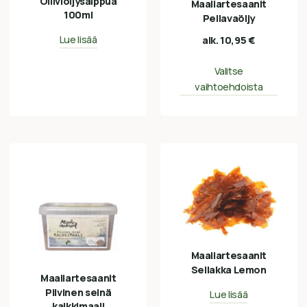
Oliiviöljysaippua
Maaliartesaanit
100ml
Pellavaöljy
Lue lisää
alk.
10,95
€
Valitse
vaihtoehdoista
Maaliartesaanit
Sellakka Lemon
Maaliartesaanit
Pilvinen seinä
Lue lisää
kalkkimaali