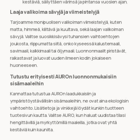
kestäviä, säilyttäen värinsä ja pintansa vuosien ajan.
Laaja valikoima sävyjä ja viimeistelyjä
Tarjoamme monipuolisen valikoiman viimeistelyjä, kuten
matta, himmeä, kiiltävä ja kuultava, sekä laajan valikoiman
sävyjä. Valitse suosikkisävysi tuhansien vaihtoehtojen
joukosta, riippumatta siitä, onko kyseessä kalustemaali,
savimaali, kalkkimaali tai öljymaali. Luonnonmaalit piristävät,
raikastavat ja luovat uuden ilmeen kodin jokaiseen
huoneeseen.
Tutustu erityisesti AUROn luonnonmukaisiin
sisämaaleihin
Kannattaa tutustua AUROn laadukkaisiin ja
ympäristöystävällisiin sisämaaleihin, ne ovat aina ekologisin
vaihtoehto. Lisätietoja ja vinkkejä löydät kunkin tuotteen
tuotesivun kautta. Valitse AURO, kun haluat uudistaa tilasi
hengittävillä ja myrkyttömillä maaleilla, jotka ovat yhtä
kestäviä kuin kauniita.