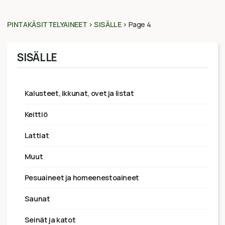
PINTAKÄSITTELYAINEET
>
SISÄLLE
>
Page 4
SISÄLLE
kalusteet, ikkunat, ovet ja listat
keittiö
lattiat
muut
pesuaineet ja homeenestoaineet
saunat
seinät ja katot