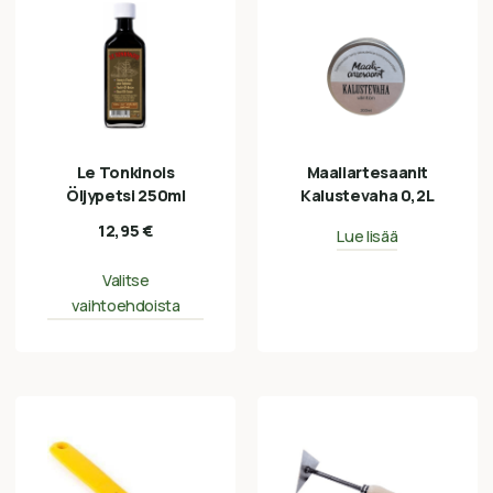
Le Tonkinois
Maaliartesaanit
Öljypetsi 250ml
Kalustevaha 0,2L
12,95
€
Lue lisää
Valitse
vaihtoehdoista