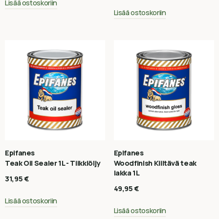
Lisää ostoskoriin
Lisää ostoskoriin
Epifanes
Epifanes
Teak Oil Sealer 1L - Tiikkiöljy
Woodfinish Kiiltävä teak
lakka 1L
31,95
€
49,95
€
Lisää ostoskoriin
Lisää ostoskoriin