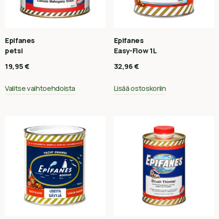
Epifanes
Epifanes
petsi
Easy-Flow 1L
19,95
€
32,96
€
Valitse vaihtoehdoista
Lisää ostoskoriin