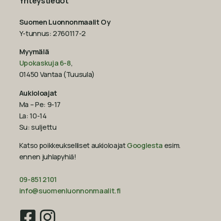
Yhteystiedot
Suomen Luonnonmaalit Oy
Y-tunnus: 2760117-2
Myymälä
Upokaskuja 6-8
,
01450 Vantaa (Tuusula)
Aukioloajat
Ma – Pe: 9-17
La: 10-14
Su: suljettu
Katso poikkeukselliset aukioloajat
Googlesta
esim.
ennen juhlapyhiä!‍
09-851 2101
info@suomenluonnonmaalit.fi