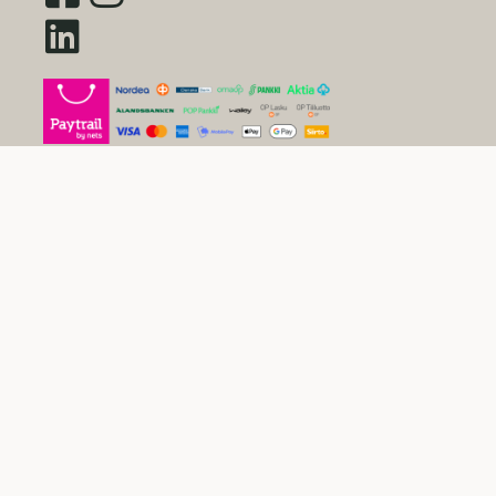
Sivustokartta
Uutiset
Inspiraatio
Yritys
Usein kysytyt kysymykset
Yleiset sopimusehdot kuluttajille
Tietosuojaseloste
Evästekäytäntö