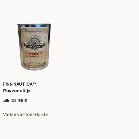
FINN NAUTICA™
Puuveneöljy
alk.
24,95
€
Valitse vaihtoehdoista