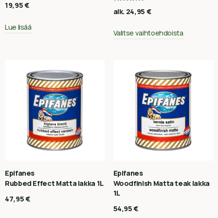
19,95
€
Arvostelu
alk.
24,95
€
tuotteesta:
5.00
/ 5
Lue lisää
Valitse vaihtoehdoista
Epifanes
Epifanes
Rubbed Effect Matta lakka 1L
Woodfinish Matta teak lakka
1L
47,95
€
54,95
€