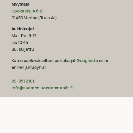
Myymälä
Upokaskuja 6-8
,
01450 Vantaa (Tuusula)
Aukioloajat
Ma – Pe: 9-17
La: 10-14
Su: suljettu
Katso poikkeukselliset aukioloajat
Googlesta
esim.
ennen juhlapyhiä!‍
09-851 2101
info@suomenluonnonmaalit.fi