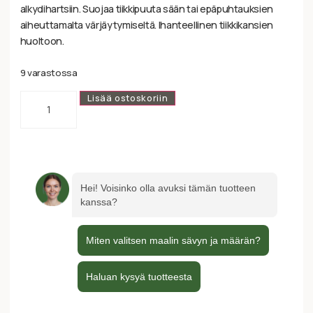
alkydihartsiin. Suojaa tiikkipuuta sään tai epäpuhtauksien
aiheuttamalta värjäytymiseltä. Ihanteellinen tiikkikansien
huoltoon.
9 varastossa
Lisää ostoskoriin