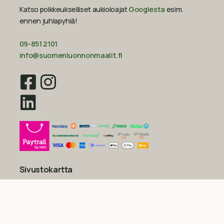
Katso poikkeukselliset aukioloajat
Googlesta
esim.
ennen juhlapyhiä!‍
09-851 2101
info@suomenluonnonmaalit.fi
Sivustokartta
Uutiset
Inspiraatio
Yritys