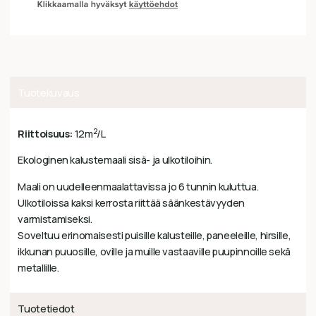
Tuotekuvaus
2
Riittoisuus:
12m
/L
Ekologinen kalustemaali sisä- ja ulkotiloihin.
Maali on uudelleenmaalattavissa jo 6 tunnin kuluttua.
Ulkotiloissa kaksi kerrosta riittää säänkestävyyden
varmistamiseksi.
Soveltuu erinomaisesti puisille kalusteille, paneeleille, hirsille,
ikkunan puuosille, oville ja muille vastaaville puupinnoille sekä
metallille.
Tuotetiedot