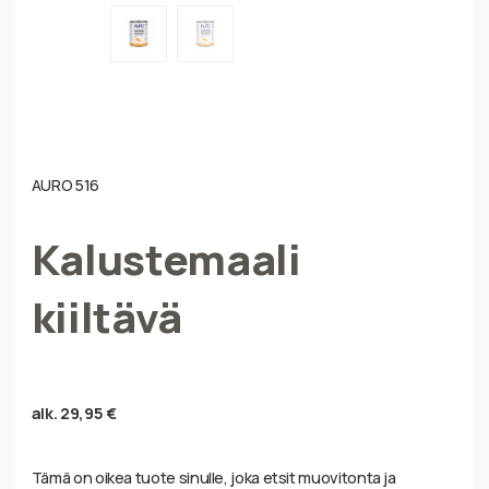
AURO 516
Kalustemaali
kiiltävä
alk.
29,95
€
Tämä on oikea tuote sinulle, joka etsit muovitonta ja