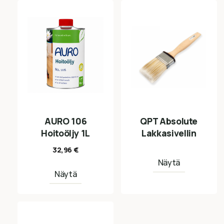
AURO 106
QPT Absolute
Hoitoöljy 1L
Lakkasivellin
32,96
€
Näytä
Näytä