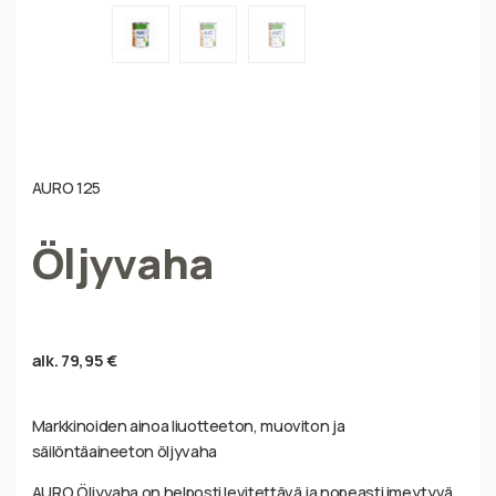
AURO 125
Öljyvaha
alk.
79,95
€
Markkinoiden ainoa liuotteeton, muoviton ja
säilöntäaineeton öljyvaha
AURO Öljyvaha on helposti levitettävä ja nopeasti imeytyvä