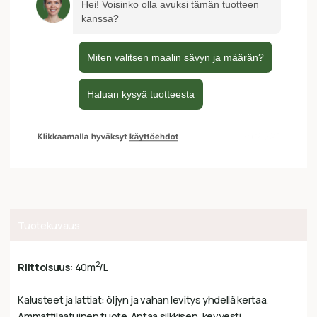
Tuotekuvaus
2
Riittoisuus:
40m
/L
Kalusteet ja lattiat: öljyn ja vahan levitys yhdellä kertaa.
Ammattilaatuinen tuote. Antaa silkkisen, kevyesti