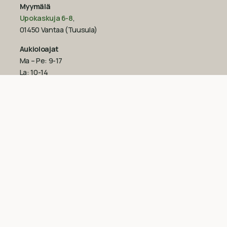
Myymälä
Upokaskuja 6-8
,
01450 Vantaa (Tuusula)
Aukioloajat
Ma – Pe: 9-17
La: 10-14
Su: suljettu
Katso poikkeukselliset aukioloajat
Googlesta
esim.
ennen juhlapyhiä!‍
09-851 2101
info@suomenluonnonmaalit.fi