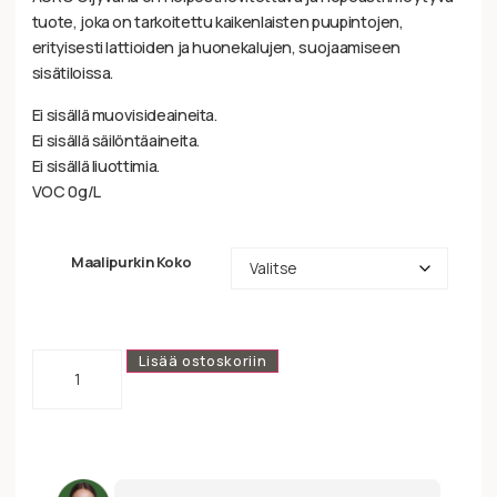
tuote, joka on tarkoitettu kaikenlaisten puupintojen,
erityisesti lattioiden ja huonekalujen, suojaamiseen
sisätiloissa.
Ei sisällä muovisideaineita.
Ei sisällä säilöntäaineita.
Ei sisällä liuottimia.
VOC 0g/L
Maalipurkin Koko
Lisää ostoskoriin