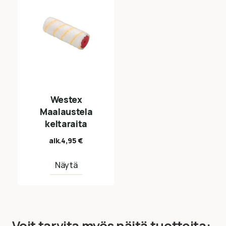
Westex
Maalaustela
keltaraita
alk.
4,95
€
Näytä
Voit tarvita myös näitä tuotteita: