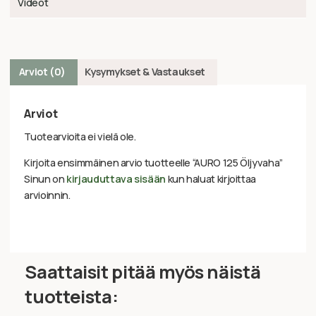
Videot
Arviot (0)
Kysymykset & Vastaukset
Arviot
Tuotearvioita ei vielä ole.
Kirjoita ensimmäinen arvio tuotteelle “AURO 125 Öljyvaha”
Sinun on
kirjauduttava sisään
kun haluat kirjoittaa
arvioinnin.
Saattaisit pitää myös näistä
tuotteista: