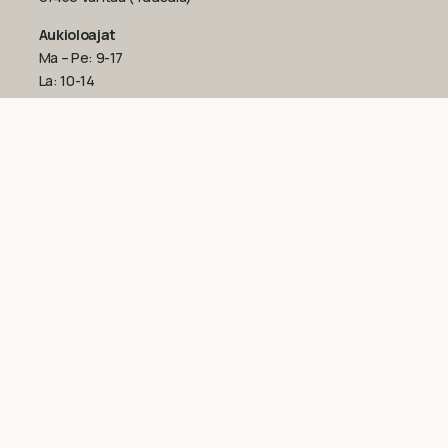
Aukioloajat
Ma – Pe: 9-17
La: 10-14
Su: suljettu
Katso poikkeukselliset aukioloajat
Googlesta
esim.
ennen juhlapyhiä!‍
09-851 2101
info@suomenluonnonmaalit.fi