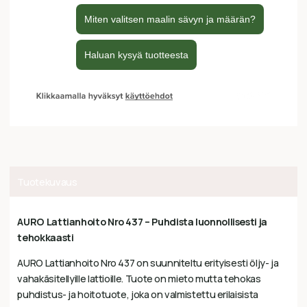
Tuotekuvaus
AURO Lattianhoito Nro 437 – Puhdista luonnollisesti ja
tehokkaasti
AURO Lattianhoito Nro 437 on suunniteltu erityisesti öljy- ja
vahakäsitellyille lattioille. Tuote on mieto mutta tehokas
puhdistus- ja hoitotuote, joka on valmistettu erilaisista