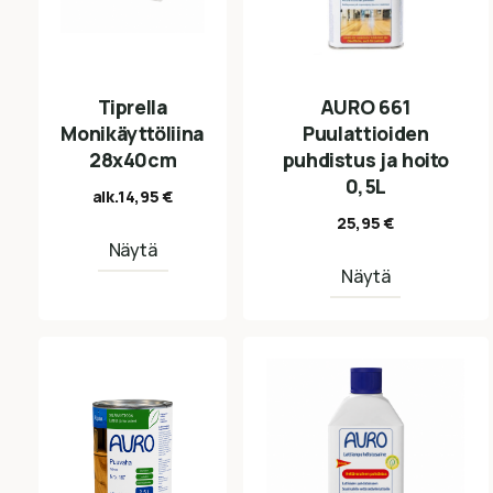
Tiprella
AURO 661
Monikäyttöliina
Puulattioiden
28x40cm
puhdistus ja hoito
0,5L
alk.
14,95
€
25,95
€
Näytä
Näytä