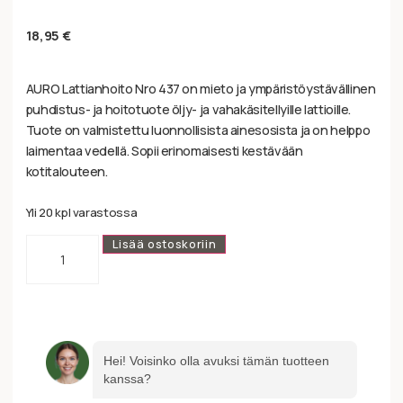
18,95
€
AURO Lattianhoito Nro 437 on mieto ja ympäristöystävällinen
puhdistus- ja hoitotuote öljy- ja vahakäsitellyille lattioille.
Tuote on valmistettu luonnollisista ainesosista ja on helppo
laimentaa vedellä. Sopii erinomaisesti kestävään
kotitalouteen.
Yli 20 kpl varastossa
Lisää ostoskoriin