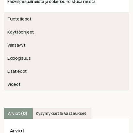
kasvispesuaineista ja sokeripuhdistusaineista.
Tuotetiedot
Käyttöohjeet
Värisävyt
Ekologisuus
Lisätiedot
Videot
Arviot (0)
Kysymykset & Vastaukset
Arviot