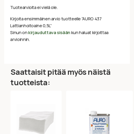
Tuotearvioita ei vielä ole.
Kirjoita ensimmäinen arvio tuotteelle “AURO 437
Lattianhoitoaine 0,5L”
Sinun on
kirjauduttava sisään
kun haluat kirjoittaa
arvioinnin.
Saattaisit pitää myös näistä
tuotteista: