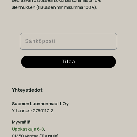
seuraavan ostoksesi kokonaissummasta 10 €
alennuksen (tilauksen minimisumma 100 €).
Sähköposti
Tilaa
Yhteystiedot
Suomen Luonnonmaalit Oy
Y-tunnus: 2760117-2
Myymälä
Upokaskuja 6-8
,
01450 Vantaa (Tuusula)