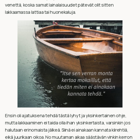
venettä, koska samat lainalaisuudet pätevät olit sitten
lakkaamassa lattiaa tai huonekaluja.
Ensin oli ajatuksena tehdä tästä lyhyt ja yksinkertainen ohje,
mutta lakkaaminen ei taida olla ihan yksinkertaista, varsinkin jos
halutaan erinomaista jälkeä. Siinä ei ainakaan kannata kiirehtiä,
eikä juurikaan oikoa. No muutaman aikaa säästävän vinkin kerron