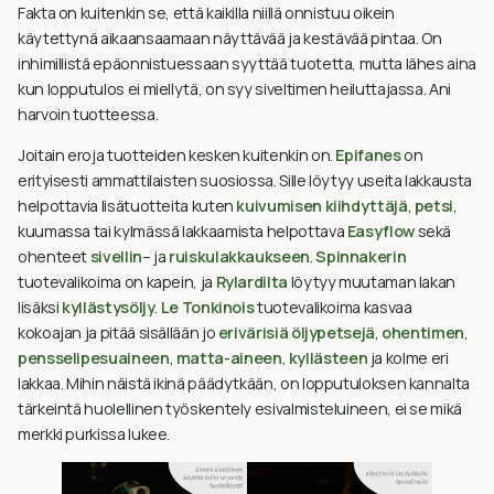
Fakta on kuitenkin se, että kaikilla niillä onnistuu oikein
käytettynä aikaansaamaan näyttävää ja kestävää pintaa. On
inhimillistä epäonnistuessaan syyttää tuotetta, mutta lähes aina
kun lopputulos ei miellytä, on syy siveltimen heiluttajassa. Ani
harvoin tuotteessa.
Joitain eroja tuotteiden kesken kuitenkin on.
Epifanes
on
erityisesti ammattilaisten suosiossa. Sille löytyy useita lakkausta
helpottavia lisätuotteita kuten
kuivumisen kiihdyttäjä
,
petsi
,
kuumassa tai kylmässä lakkaamista helpottava
Easyflow
sekä
ohenteet
sivellin
– ja
ruiskulakkaukseen
.
Spinnakerin
tuotevalikoima on kapein, ja
Rylardilta
löytyy muutaman lakan
lisäksi
kyllästysöljy
.
Le Tonkinois
tuotevalikoima kasvaa
kokoajan ja pitää sisällään jo
erivärisiä öljypetsejä
,
ohentimen
,
pensselipesuaineen
,
matta-aineen
,
kyllästeen
ja kolme eri
lakkaa. Mihin näistä ikinä päädytkään, on lopputuloksen kannalta
tärkeintä huolellinen työskentely esivalmisteluineen, ei se mikä
merkki purkissa lukee.