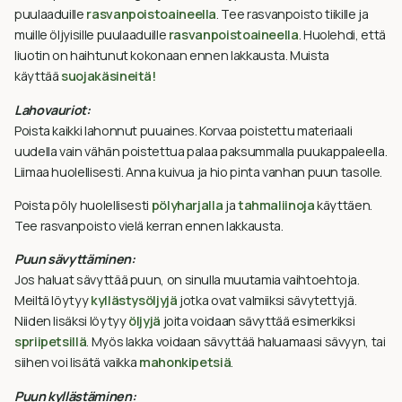
puulaaduille
rasvanpoistoaineella
. Tee rasvanpoisto tiikille ja
muille öljyisille puulaaduille
rasvanpoistoaineella
. Huolehdi, että
liuotin on haihtunut kokonaan ennen lakkausta. Muista
käyttää
suojakäsineitä!
Lahovauriot:
Poista kaikki lahonnut puuaines. Korvaa poistettu materiaali
uudella vain vähän poistettua palaa paksummalla puukappaleella.
Liimaa huolellisesti. Anna kuivua ja hio pinta vanhan puun tasolle.
Poista pöly huolellisesti
pölyharjalla
ja
tahmaliinoja
käyttäen.
Tee rasvanpoisto vielä kerran ennen lakkausta.
Puun sävyttäminen:
Jos haluat sävyttää puun, on sinulla muutamia vaihtoehtoja.
Meiltä löytyy
kyllästysöljyjä
jotka ovat valmiiksi sävytettyjä.
Niiden lisäksi löytyy
öljyjä
joita voidaan sävyttää esimerkiksi
spriipetsillä
. Myös lakka voidaan sävyttää haluamaasi sävyyn, tai
siihen voi lisätä vaikka
mahonkipetsiä
.
Puun kyllästäminen: