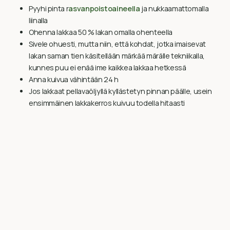
Pyyhi pinta r
asvanpoistoaineella
ja nukkaamattomalla
liinalla
Ohenna lakkaa 50 % lakan omalla ohenteella
Sivele ohuesti, mutta niin, että kohdat, jotka imaisevat
lakan saman tien käsitellään märkää märälle tekniikalla,
kunnes puu ei enää ime kaikkea lakkaa hetkessä
Anna kuivua vähintään 24 h
Jos lakkaat pellavaöljyllä kyllästetyn pinnan päälle, usein
ensimmäinen lakkakerros kuivuu todella hitaasti
2. kerros
Tee välihionta 220
kuivahiomapaperilla
Poista pöly huolellisesti
pölyharjalla
sekä
tahmaliinoja
käyttäen
Ohenna lakkaa 40 % lakan omalla ohenteella
Sivele ohuesti
hyvälaatuisella lakkasiveltimellä
Anna kuivua vähintään 24 h
3. kerros