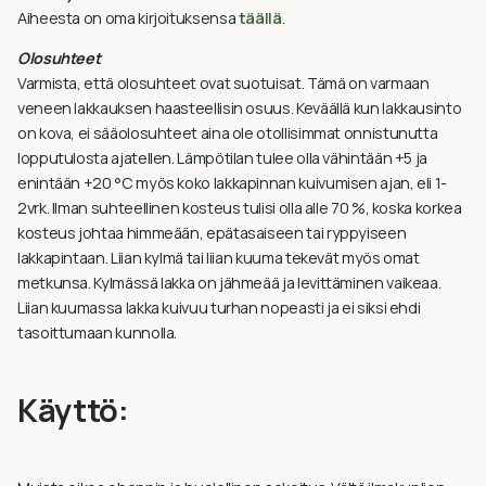
Aiheesta on oma kirjoituksensa
täällä
.
Olosuhteet
Varmista, että olosuhteet ovat suotuisat. Tämä on varmaan
veneen lakkauksen haasteellisin osuus. Keväällä kun lakkausinto
on kova, ei sääolosuhteet aina ole otollisimmat onnistunutta
lopputulosta ajatellen. Lämpötilan tulee olla vähintään +5 ja
enintään +20 °C myös koko lakkapinnan kuivumisen ajan, eli 1-
2vrk. Ilman suhteellinen kosteus tulisi olla alle 70 %, koska korkea
kosteus johtaa himmeään, epätasaiseen tai ryppyiseen
lakkapintaan. Liian kylmä tai liian kuuma tekevät myös omat
metkunsa. Kylmässä lakka on jähmeää ja levittäminen vaikeaa.
Liian kuumassa lakka kuivuu turhan nopeasti ja ei siksi ehdi
tasoittumaan kunnolla.
Käyttö: