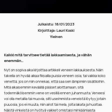
Julkaistu:
18/01/2023
Kirjoittaja:
Lauri Koski
Yleinen
Kaikki mitä tarvitsee tietää lakkaamisesta, ja vähän
enemmän…
Nyt on sopiva aika kirjoittaa artikkeli veneen lakkauksesta. Näin
talvella on hyvää aikaa fiksailla puisia veneen osia, tai vaikka koko
venettä, jos on niin onnekas, että saa sen lämpimiin sisätiloihin.
Mitä aikaisemmin keväällä pääset aloittamaan, sitä
todennäköisemmin vene on vesillä ennen juhannusta. Veneesi
voi olla metallia tai muovia, silti useimmista veneistä löytyy jotain
puuosia, jos ei muuta, niin airot tai mela, joita lakata ja huoltaa.
Näistä vinkeistä on hyötyä vaikket omistaisi minkäänlaista