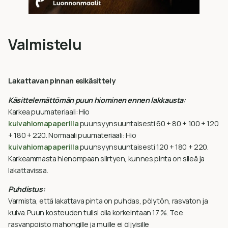
Valmistelu
Lakattavan pinnan esikäsittely
Käsittelemättömän puun hiominen ennen lakkausta:
Karkea puumateriaali: Hio
kuivahiomapaperilla
puunsyynsuuntaisesti 60 + 80 + 100 + 120
+ 180 + 220. Normaali puumateriaali: Hio
kuivahiomapaperilla
puunsyynsuuntaisesti 120 + 180 + 220.
Karkeammasta hienompaan siirtyen, kunnes pinta on sileä ja
lakattavissa.
Puhdistus:
Varmista, että lakattava pinta on puhdas, pölytön, rasvaton ja
kuiva. Puun kosteuden tulisi olla korkeintaan 17 %. Tee
rasvanpoisto mahongille ja muille ei öljyisille