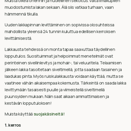
Muista oikea ohennin ja huolellinen sekoitus. Vältä ilmakuplien
muodostumista lakan sekaan. Älä siis vatkaa turhaan, vaan
hämmennä tikulla.
Uuden lakkapinnan levittäminen on sopivissa olosuhteissa
mahdollista yleensä 24 tunnin kuluttua edellisen kerroksen
levittämisestä.
Lakkausta tehdessä on monta tapaa saavuttaa täydellinen
lopputulos. Suosituimmat ja helpoimmat menetelmät ovat
perinteinen sivellinlevitys ja mohair-, tai veluuritela. Telaamisen
jälkeen lakka tasoitetaan siveltimellä, jotta saadaan tasainen ja
laadukas pinta. Myös ruiskulakkausta voidaan käyttää, mutta se
vaatinee vähän aikaisempaa kokemusta. Tärkeintä on saada lakka
levittymään tasaisesti puulle ja viimeistellä siveltimellä
puunsyiden mukaan. Näin saat aikaan ammattimaisen ja
kestävän lopputuloksen!
Muista käyttää
suojakäsineitä!
1. kerros