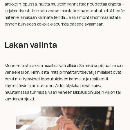
artikkelin lopussa, mutta muutoin kannattaa noudattaa ohjeita –
kirjaimellisesti. Itse sen verran monta kertaa mokaillut, että tiedän
miten ei ainakaan kannata tehdä. Ja aika monta hommaa listalla
ennen kuin edes koko lakkapurkkia pääsee avaamaan.
Lakan valinta
Monenmoista lakkaa maailma väärällään. Se mikä sopii juuri sinun
veneellesi on, kiinni siitä, mitä pinnat tarvitsevat ja millaiset ovat
omat mieltymykset lopputuloksen kannalta ja realiteetit
käytettävän ajan suhteen. Aidot öljylakat eivät kuivu
muutamassa tunnissa, vaan veneen lakkaus on usein viikon tai
kahden projekti.