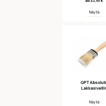
alk.
42,95
€
Näytä
QPT Absolut
Lakkasivelli
Näytä