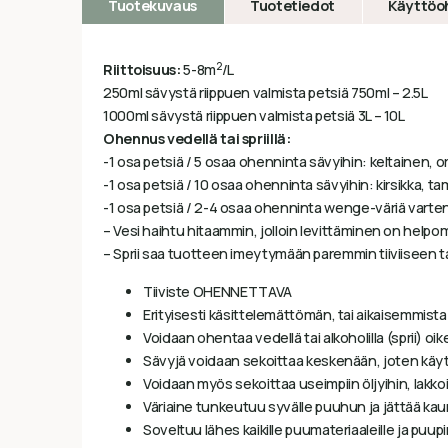
Tuotekuvaus
Tuotetiedot
Käyttöo
2
Riittoisuus:
5-8m
/L
250ml sävystä riippuen valmista petsiä 750ml – 2.5L
1000ml sävystä riippuen valmista petsiä 3L – 10L
Ohennus vedellä tai spriillä:
-1 osa petsiä / 5 osaa ohenninta sävyihin: keltainen, o
-1 osa petsiä / 10 osaa ohenninta sävyihin: kirsikka, t
-1 osa petsiä / 2-4 osaa ohenninta wenge-väriä varte
– Vesi haihtu hitaammin, jolloin levittäminen on help
– Sprii saa tuotteen imeytymään paremmin tiiviiseen ta
Tiiviste OHENNETTAVA
Erityisesti käsittelemättömän, tai aikaisemmista
Voidaan ohentaa vedellä tai alkoholilla (sprii) o
Sävyjä voidaan sekoittaa keskenään, joten käyt
Voidaan myös sekoittaa useimpiin öljyihin, lakkoi
Väriaine tunkeutuu syvälle puuhun ja jättää kau
Soveltuu lähes kaikille puumateriaaleille ja puupin