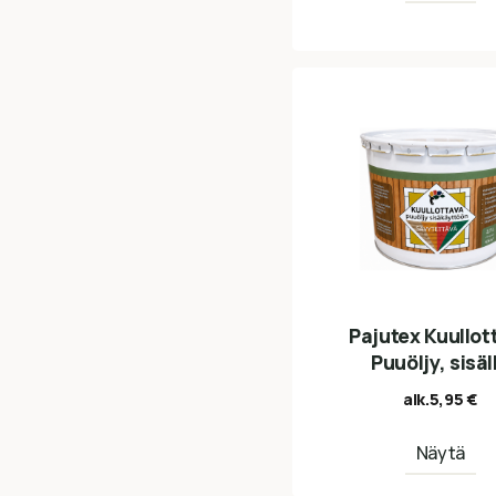
Pajutex Kuullot
Puuöljy, sisäl
alk.
5,95
€
Näytä