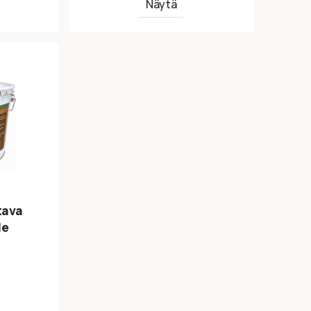
Näytä
tava
le