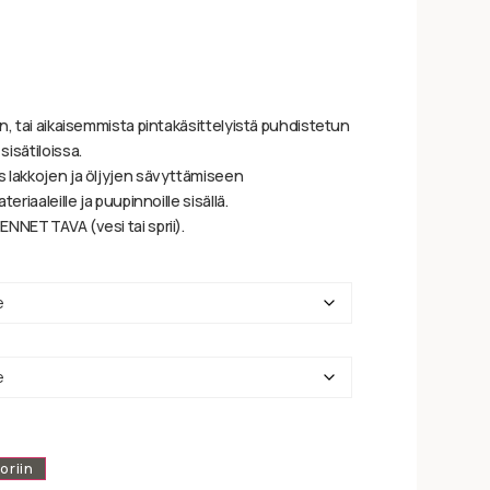
n, tai aikaisemmista pintakäsittelyistä puhdistetun
isätiloissa.
 lakkojen ja öljyjen sävyttämiseen
eriaaleille ja puupinnoille sisällä.
ENNETTAVA (vesi tai sprii).
oriin