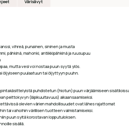
hjeet
Värisävyt
ranssi, vihreä, punainen, sininen ja musta
ammi, pähkinä, mahonki, antiikkipähkinä ja ruusupuu
n
ompaa, mutta vesi voi nostaa puun syytä ylös.
i öljyiseen puulaatuun tai öljyttyyn puuhn.
 pintakäsittelyistä puhdistetun (hiotun) puun värjäämiseen sisätiloissa
ikean peittokyvyn (läpikuultavuus) aikaansaamiseksi.
ettävissä olevien värien mahdollisuudet ovat lähes rajattomat
hin tai vahoihin värillisen tuotteen valmistamiseksi.
niin puun syitä korostavan lopputuloksen.
noille sisällä.