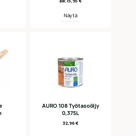
alk.
15,95
€
Näytä
e
AURO 108 Työtasoöljy
n
0,375L
32,96
€