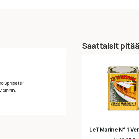
Saattaisit pitä
o Spriipetsi”
vioinnin.
LeT Marine N° 1 Ve