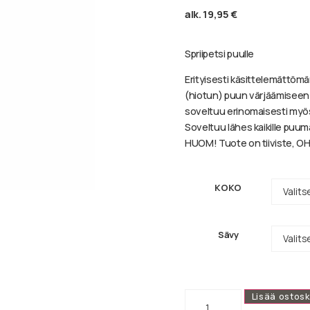
alk.
19,95
€
Spriipetsi puulle
Erityisesti käsittelemättömä
(hiotun) puun värjäämiseen s
soveltuu erinomaisesti myös
Soveltuu lähes kaikille puumat
HUOM! Tuote on tiiviste, OH
KOKO
Sävy
Lisää ostosk