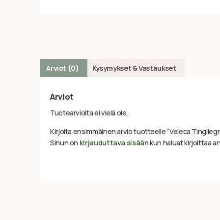
Arviot (0)
Kysymykset & Vastaukset
Arviot
Tuotearvioita ei vielä ole.
Kirjoita ensimmäinen arvio tuotteelle “Veleca Tingilegn
Sinun on
kirjauduttava sisään
kun haluat kirjoittaa ar