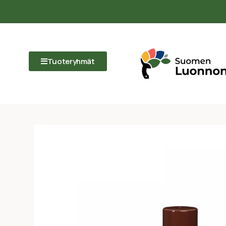
Tuoteryhmät