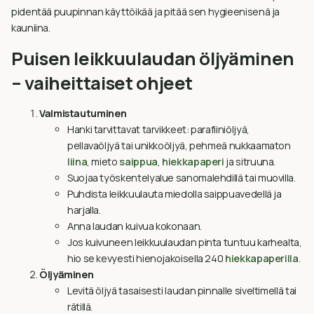
pidentää puupinnan käyttöikää ja pitää sen hygieenisenä ja
kauniina.
Puisen leikkuulaudan öljyäminen
– vaiheittaiset ohjeet
Valmistautuminen
Hanki tarvittavat tarvikkeet: parafiiniöljyä,
pellavaöljyä tai unikkoöljyä, pehmeä nukkaamaton
liina
, mieto
saippua
,
hiekkapaperi
ja sitruuna.
Suojaa työskentelyalue sanomalehdillä tai muovilla.
Puhdista leikkuulauta miedolla saippuavedellä ja
harjalla.
Anna laudan kuivua kokonaan.
Jos kuivuneen leikkuulaudan pinta tuntuu karhealta,
hio se kevyesti hienojakoisella 240
hiekkapaperilla
.
Öljyäminen
Levitä öljyä tasaisesti laudan pinnalle siveltimellä tai
rätillä.