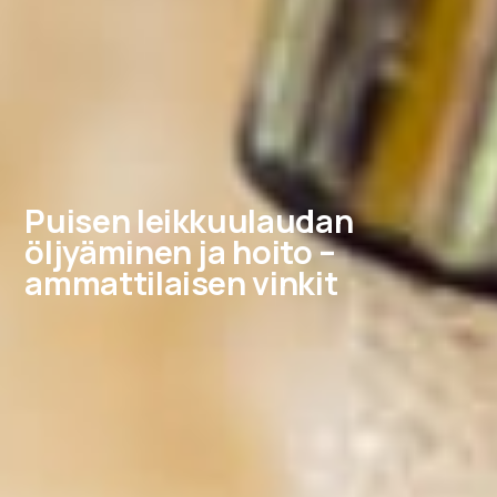
Puisen leikkuulaudan
öljyäminen ja hoito –
ammattilaisen vinkit