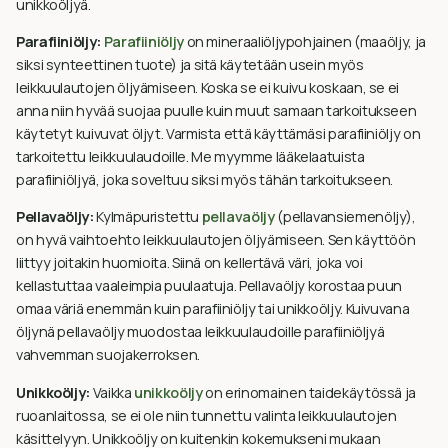
unikkoöljyä.
Parafiiniöljy:
Parafiiniöljy
on mineraaliöljypohjainen (maaöljy, ja
siksi synteettinen tuote) ja sitä käytetään usein myös
leikkuulautojen öljyämiseen. Koska se ei kuivu koskaan, se ei
anna niin hyvää suojaa puulle kuin muut samaan tarkoitukseen
käytetyt kuivuvat öljyt. Varmista että käyttämäsi parafiiniöljy on
tarkoitettu leikkuulaudoille. Me myymme lääkelaatuista
parafiiniöljyä, joka soveltuu siksi myös tähän tarkoitukseen.
Pellavaöljy:
Kylmäpuristettu
pellavaöljy
(pellavansiemenöljy),
on hyvä vaihtoehto leikkuulautojen öljyämiseen. Sen käyttöön
liittyy joitakin huomioita. Siinä on kellertävä väri, joka voi
kellastuttaa vaaleimpia puulaatuja. Pellavaöljy korostaa puun
omaa väriä enemmän kuin parafiiniöljy tai unikkoöljy. Kuivuvana
öljynä pellavaöljy muodostaa leikkuulaudoille parafiiniöljyä
vahvemman suojakerroksen.
Unikkoöljy:
Vaikka
unikkoöljy
on erinomainen taidekäytössä ja
ruoanlaitossa, se ei ole niin tunnettu valinta leikkuulautojen
käsittelyyn. Unikkoöljy on kuitenkin kokemukseni mukaan