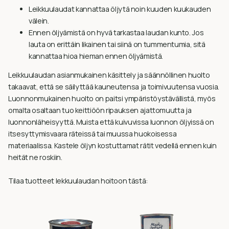
Leikkuulaudat kannattaa öljytä noin kuuden kuukauden
välein.
Ennen öljyämistä on hyvä tarkastaa laudan kunto. Jos
lauta on erittäin likainen tai siinä on tummentumia, sitä
kannattaa hioa hieman ennen öljyämistä.
Leikkuulaudan asianmukainen käsittely ja säännöllinen huolto
takaavat, että se säilyttää kauneutensa ja toimivuutensa vuosia.
Luonnonmukainen huolto on paitsi ympäristöystävällistä, myös
omalta osaltaan tuo keittiöön ripauksen ajattomuutta ja
luonnonläheisyyttä. Muista että kuivuvissa luonnon öljyissä on
itsesyttymisvaara räteissä tai muussa huokoisessa
materiaalissa. Kastele öljyn kostuttamat rätit vedellä ennen kuin
heität ne roskiin.
Tilaa tuotteet lekkuulaudan hoitoon tästä: