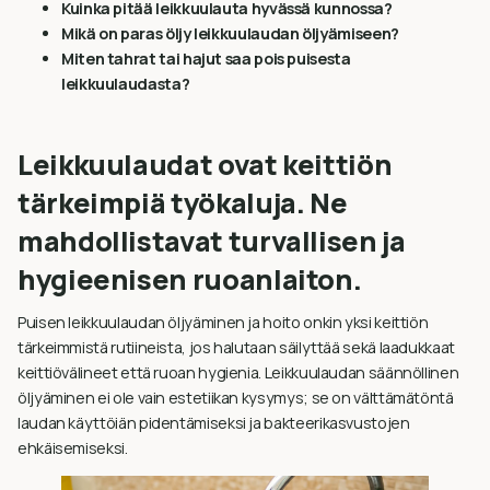
Kuinka pitää leikkuulauta hyvässä kunnossa?
Mikä on paras öljy leikkuulaudan öljyämiseen?
Miten tahrat tai hajut saa pois puisesta
leikkuulaudasta?
Leikkuulaudat ovat keittiön
tärkeimpiä työkaluja. Ne
mahdollistavat turvallisen ja
hygieenisen ruoanlaiton.
Puisen leikkuulaudan öljyäminen ja hoito onkin yksi keittiön
tärkeimmistä rutiineista, jos halutaan säilyttää sekä laadukkaat
keittiövälineet että ruoan hygienia. Leikkuulaudan säännöllinen
öljyäminen ei ole vain estetiikan kysymys; se on välttämätöntä
laudan käyttöiän pidentämiseksi ja bakteerikasvustojen
ehkäisemiseksi.