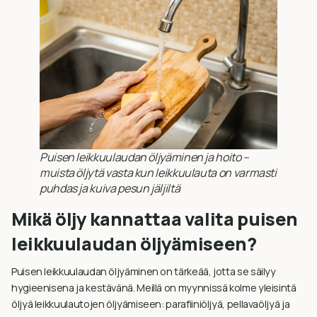
Puisen leikkuulaudan öljyäminen ja hoito –
muista öljytä vasta kun leikkuulauta on varmasti
puhdas ja kuiva pesun jäljiltä
Mikä öljy kannattaa valita puisen
leikkuulaudan öljyämiseen?
Puisen leikkuulaudan öljyäminen on tärkeää, jotta se säilyy
hygieenisena ja kestävänä. Meillä on myynnissä kolme yleisintä
öljyä leikkuulautojen öljyämiseen: parafiiniöljyä, pellavaöljyä ja