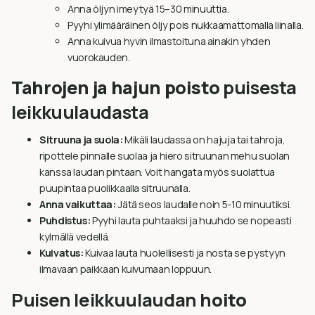
Anna öljyn imeytyä 15–30 minuuttia.
Pyyhi ylimääräinen öljy pois nukkaamattomalla liinalla.
Anna kuivua hyvin ilmastoituna ainakin yhden
vuorokauden.
Tahrojen ja hajun poisto
puisesta
leikkuulaudasta
Sitruuna ja suola:
Mikäli laudassa on hajuja tai tahroja,
ripottele pinnalle suolaa ja hiero sitruunan mehu suolan
kanssa laudan pintaan. Voit hangata myös suolattua
puupintaa puolikkaalla sitruunalla.
Anna vaikuttaa:
Jätä seos laudalle noin 5-10 minuutiksi.
Puhdistus:
Pyyhi lauta puhtaaksi ja huuhdo se nopeasti
kylmällä vedellä.
Kuivatus:
Kuivaa lauta huolellisesti ja nosta se pystyyn
ilmavaan paikkaan kuivumaan loppuun.
Puisen leikkuulaudan h
oito