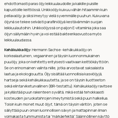
ehdottomasti paras öljy leikkuulaudoille ja kaikille puisille
kapustoille keittiössä. Unikkoöljy kuivuu vähän hitaammin kuin
pellavaöljy ja siksi imeytyy vielä syvemmälle puuhun. Kuivuvana
öljynä se tekee selvästi parafiiniöljyä kestävämmän suojan
leikkuulautoihin. Unikkoöljyssä on paljon E-vitamiinia joka saa
öljyn säilymään hyvin ja voi estää bakteerikasvustoa myös
leikkuulaudassa.
Kehäkukkaöljy:
Hermann Sachse -kehäkukkaöljy on
korkealaatuinen, vegaaninen ja täysin luonnonmukainen
puuöljy, joka on kehitetty erityisesti vaativaan keittiökäyttöön.
Se on erinomainen valinta niille, jotka arvostavat saksalaista
laatua ja ekologisuutta. Öljy sisältää luonnollisia kasviöljyjä,
hartseja sekä kehäkukkauutetta, ja se on täysin liuotteeton
sekä elintarviketurvallinen (IBR-testattu). Kehäkukkaöljy ravitsee
ja kyllästää puun rakenteen syvältä, mikä estää tehokkaasti
kosteuden ja ruokatahrojen imeytymistä sekä puun halkeilua.
Toisin kuin monet muut öljyt, tämä on täysin väritön, joten se
säilyttää puun oman luonnollisen sävyn ja mattapinnan ilman
voimakasta tummumista tai ”märkäefektiä”. Säännöllinen käyttö