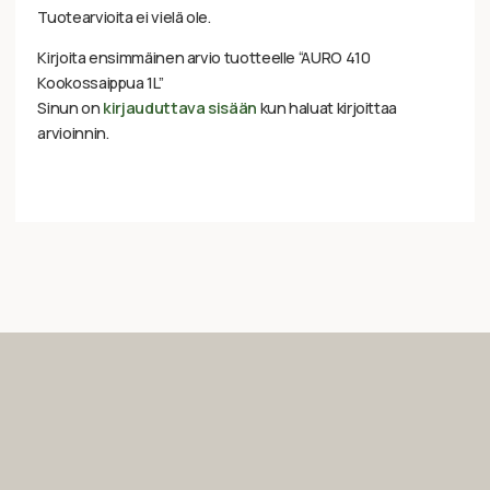
Tuotearvioita ei vielä ole.
Kirjoita ensimmäinen arvio tuotteelle “AURO 410
Kookossaippua 1L”
Sinun on
kirjauduttava sisään
kun haluat kirjoittaa
arvioinnin.