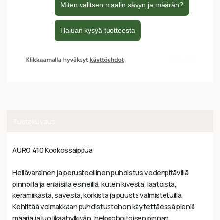
Tuotekuvaus
AURO 410 Kookossaippua
Hellävarainen ja perusteellinen puhdistus vedenpitävillä
pinnoilla ja erilaisilla esineillä, kuten kivestä, laatoista,
keramiikasta, savesta, korkista ja puusta valmistetuilla.
Kehittää voimakkaan puhdistustehon käytettäessä pieniä
määriä ja luo likaahylkivän, helppohoitoisen pinnan.