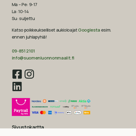
Ma – Pe: 9-17
La: 10-14
Su: suljettu
Katso poikkeukselliset aukioloajat
Googlesta
esim.
ennen juhlapyhiä!‍
09-851 2101
info@suomenluonnonmaalit.fi
Sivustokartta