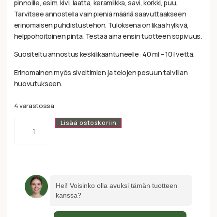
pinnoille, esim. kivi, laatta, keramiikka, savi, korkki, puu.
Tarvitsee annostella vain pieniä määriä saavuttaakseen
erinomaisen puhdistustehon. Tuloksena on likaa hylkivä,
helppohoitoinen pinta. Testaa aina ensin tuotteen sopivuus.
Suositeltu annostus keskilikaantuneelle: 40 ml – 10 l vettä.
Erinomainen myös siveltimien ja telojen pesuun tai villan
huovutukseen.
4 varastossa
Lisää ostoskoriin