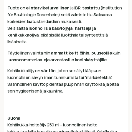
Tuote on
elintarviketurvallinen
ja
IBR-testattu
(Institution
für Baubiologie Rosenheim) sekä valmistettu
Saksassa
korkeiden laatustandardien mukaisesti.
Se sisältää
luonnollisia kasviöljyjä, hartseja ja
kehäkukkaöljyä
, eikä sisällä liuottimia tai synteettisiä
lisäaineita.
Täydellinen valinta niin
ammattikeittiöihin, puusepille
kuin
luonnonmateriaaleja arvostaville kodinkäyttäjille
.
Kehäkukkaöljy on
väritön
, joten se säilyttää puun
luonnollisen sävyn ilman tummumista tai “märkäefektiä”.
Säännöllinen käyttö pidentää puupinnan käyttöikää ja pitää
sen hygieenisenä ja kauniina.
Suomi
Kehäkukka-hoitoöljy 250 ml – luonnollinen hoito
leikkuulaudoille ja muille puupinnoille keittiössä. Kehäkukka-