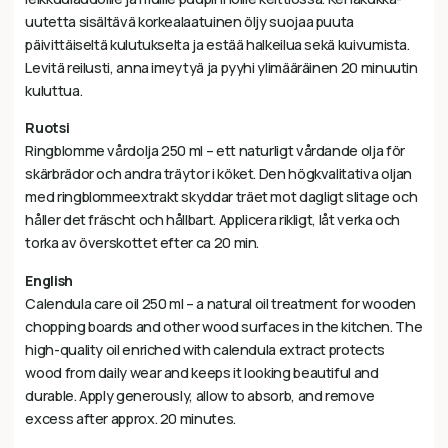
uutetta sisältävä korkealaatuinen öljy suojaa puuta
päivittäiseltä kulutukselta ja estää halkeilua sekä kuivumista.
Levitä reilusti, anna imeytyä ja pyyhi ylimääräinen 20 minuutin
kuluttua.
Ruotsi
Ringblomme vårdolja 250 ml – ett naturligt vårdande olja för
skärbrädor och andra träytor i köket. Den högkvalitativa oljan
med ringblomme­extrakt skyddar träet mot dagligt slitage och
håller det fräscht och hållbart. Applicera rikligt, låt verka och
torka av överskottet efter ca 20 min.
English
Calendula care oil 250 ml – a natural oil treatment for wooden
chopping boards and other wood surfaces in the kitchen. The
high-quality oil enriched with calendula extract protects
wood from daily wear and keeps it looking beautiful and
durable. Apply generously, allow to absorb, and remove
excess after approx. 20 minutes.