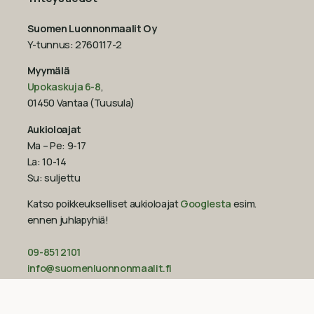
Suomen Luonnonmaalit Oy
Y-tunnus: 2760117-2
Myymälä
Upokaskuja 6-8
,
01450 Vantaa (Tuusula)
Aukioloajat
Ma – Pe: 9-17
La: 10-14
Su: suljettu
Katso poikkeukselliset aukioloajat
Googlesta
esim.
ennen juhlapyhiä!‍
09-851 2101
info@suomenluonnonmaalit.fi