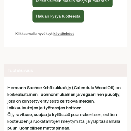
Tuotekuvaus
Hermann Sachse Kehäkukkaöljy (Calendula Wood Oil)
on
korkealaatuinen,
luonnonmukainen ja vegaaninen puuöljy
,
joka on kehitetty erityisesti
keittiövälineiden,
leikkuulautojen ja työtasojen hoitoon
.
Öljy
ravitsee, suojaa ja kyllästää
puun rakenteen, estäen
kosteuden ja ruokatahrojen imeytymistä, ja ylläpitää samalla
puun luonnollisen mattapinnan
.