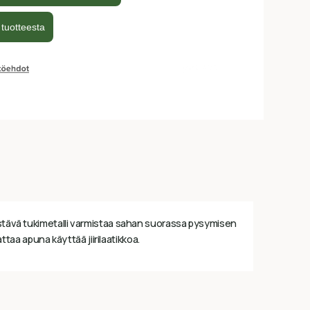
kistävä tukimetalli varmistaa sahan suorassa pysymisen
aa apuna käyttää jiirilaatikkoa.