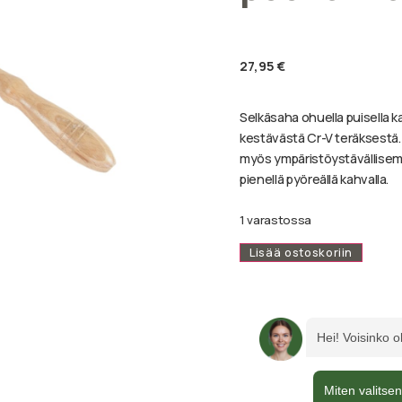
27,95
€
Selkäsaha ohuella puisella 
kestävästä Cr-V teräksestä.
myös ympäristöystävällisem
pienellä pyöreällä kahvalla.
1 varastossa
Lisää ostoskoriin