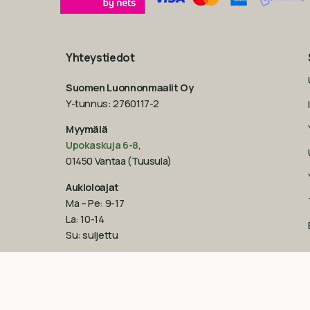
Yhteystiedot
Suomen Luonnonmaalit Oy
Y-tunnus: 2760117-2
Myymälä
Upokaskuja 6-8
,
01450 Vantaa (Tuusula)
Aukioloajat
Ma – Pe: 9-17
La: 10-14
Su: suljettu
Katso poikkeukselliset aukioloajat
Googlesta
esim.
ennen juhlapyhiä!‍
09-851 2101