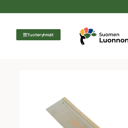
Tuoteryhmät