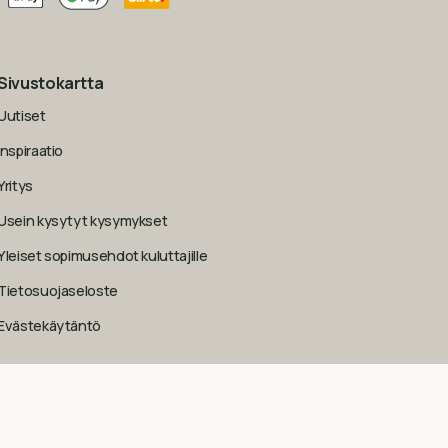
Sivustokartta
Uutiset
Inspiraatio
Yritys
Usein kysytyt kysymykset
Yleiset sopimusehdot kuluttajille
Tietosuojaseloste
Evästekäytäntö