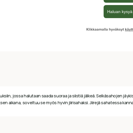
ksiin, jossa halutaan saada suoraa ja siistiä jälkeä. Selkäsahojen jäy
aikana, soveltuu se myös hyvin jiirisahaksi. Jiirejä sahatessa kannatt