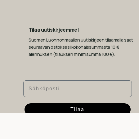
Tilaa uutiskirjeemme!
Suomen Luonnonmaalien uutiskirjeen tilaamalla saat
seuraavan ostoksesi kokonaissummasta 10 €
alennuksen (tilauksen minimisumma 100 €).
Sähköposti
Tilaa