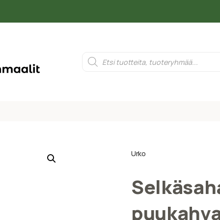
Urko
Selkäsah
puukahva