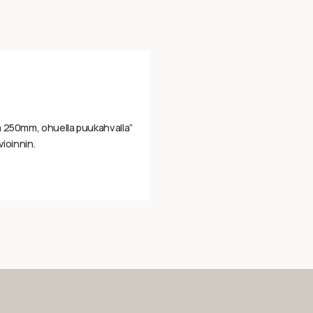
a 250mm, ohuella puukahvalla”
vioinnin.