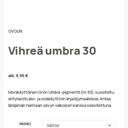
OVOLIN
Vihreä umbra 30
alk.
9,95
€
Monikäyttöinen Grön Umbra -pigmentti (nr 30), suositeltu
erityisesti ulko- ja sisäkäyttöön linjaöljymaaleissa. Antaa
lämpimän harmaan sävyn valkoisen kanssa sekoitettuna.
PAINO