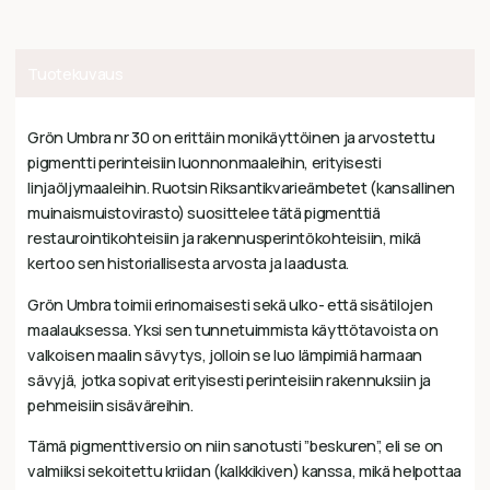
Tuotekuvaus
Grön Umbra nr 30 on erittäin monikäyttöinen ja arvostettu
pigmentti perinteisiin luonnonmaaleihin, erityisesti
linjaöljymaaleihin. Ruotsin Riksantikvarieämbetet (kansallinen
muinaismuistovirasto) suosittelee tätä pigmenttiä
restaurointikohteisiin ja rakennusperintökohteisiin, mikä
kertoo sen historiallisesta arvosta ja laadusta.
Grön Umbra toimii erinomaisesti sekä ulko- että sisätilojen
maalauksessa. Yksi sen tunnetuimmista käyttötavoista on
valkoisen maalin sävytys, jolloin se luo lämpimiä harmaan
sävyjä, jotka sopivat erityisesti perinteisiin rakennuksiin ja
pehmeisiin sisäväreihin.
Tämä pigmenttiversio on niin sanotusti ”beskuren”, eli se on
valmiiksi sekoitettu kriidan (kalkkikiven) kanssa, mikä helpottaa