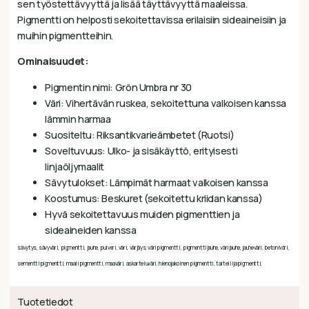
sen työstettävyyttä ja lisää täyttävyyttä maaleissa.
Pigmentti on helposti sekoitettavissa erilaisiin sideaineisiin ja
muihin pigmentteihin.
Ominaisuudet:
Pigmentin nimi: Grön Umbra nr 30
Väri: Vihertävän ruskea, sekoitettuna valkoisen kanssa
lämmin harmaa
Suositeltu: Riksantikvarieämbetet (Ruotsi)
Soveltuvuus: Ulko- ja sisäkäyttö, erityisesti
linjaöljymaalit
Sävytulokset: Lämpimät harmaat valkoisen kanssa
Koostumus: Beskuret (sekoitettu kriidan kanssa)
Hyvä sekoitettavuus muiden pigmenttien ja
sideaineiden kanssa
sävytys, sävyväri, pigmentti, jauhe, pulveri, väri, värjäys, väripigmentti, pigmenttijauhe, värijauhe, jauheväri, betoniväri,
sementtipigmentti, maalipigmentti, maaväri, askarteluväri, hienojakoinen pigmentti, taiteilijapigmentti,
Tuotetiedot