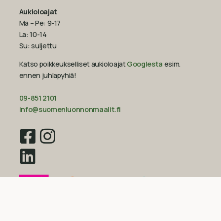
Aukioloajat
Ma – Pe: 9-17
La: 10-14
Su: suljettu
Katso poikkeukselliset aukioloajat
Googlesta
esim.
ennen juhlapyhiä!‍
09-851 2101
info@suomenluonnonmaalit.fi