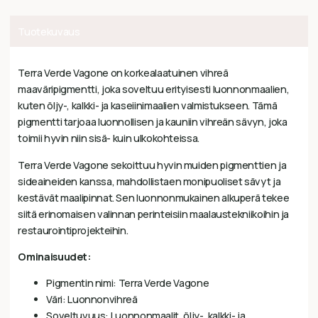
Tuotekuvaus
Terra Verde Vagone on korkealaatuinen vihreä
maaväripigmentti, joka soveltuu erityisesti luonnonmaalien,
kuten öljy-, kalkki- ja kaseiinimaalien valmistukseen. Tämä
pigmentti tarjoaa luonnollisen ja kauniin vihreän sävyn, joka
toimii hyvin niin sisä- kuin ulkokohteissa.
Terra Verde Vagone sekoittuu hyvin muiden pigmenttien ja
sideaineiden kanssa, mahdollistaen monipuoliset sävyt ja
kestävät maalipinnat. Sen luonnonmukainen alkuperä tekee
siitä erinomaisen valinnan perinteisiin maalaustekniikoihin ja
restaurointiprojekteihin.
Ominaisuudet:
Pigmentin nimi: Terra Verde Vagone
Väri: Luonnonvihreä
Soveltuvuus: Luonnonmaalit, öljy-, kalkki- ja