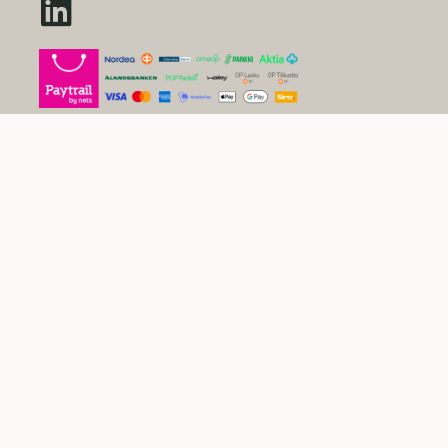
Sivustokartta
Uutiset
Inspiraatio
Yritys
Usein kysytyt kysymykset
Yleiset sopimusehdot kuluttajille
Tietosuojaseloste
Evästekäytäntö