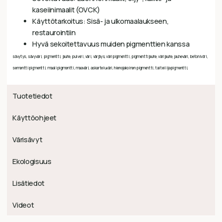
kaseiinimaalit (OVCK)
Käyttötarkoitus: Sisä- ja ulkomaalaukseen,
restaurointiin
Hyvä sekoitettavuus muiden pigmenttien kanssa
sävytys, sävyväri, pigmentti, jauhe, pulveri, väri, värjäys, väripigmentti, pigmenttijauhe, värijauhe, jauheväri, betoniväri,
sementtipigmentti, maalipigmentti, maaväri, askarteluväri, hienojakoinen pigmentti, taiteilijapigmentti,
Tuotetiedot
Käyttöohjeet
Värisävyt
Ekologisuus
Lisätiedot
Videot