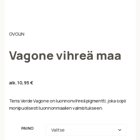
OVOLIN
Vagone vihreä maa
alk.
10,95
€
Terra Verde Vagone on luonnonvihreä pigmentti, joka sopii
monipuolisesti luonnonmaalien valmistukseen.
PAINO