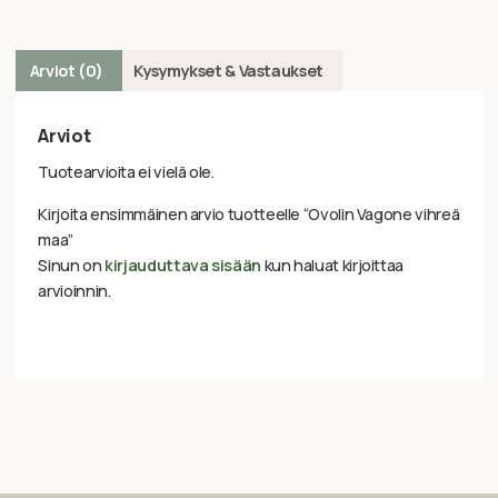
Arviot (0)
Kysymykset & Vastaukset
Arviot
Tuotearvioita ei vielä ole.
Kirjoita ensimmäinen arvio tuotteelle “Ovolin Vagone vihreä
maa”
Sinun on
kirjauduttava sisään
kun haluat kirjoittaa
arvioinnin.