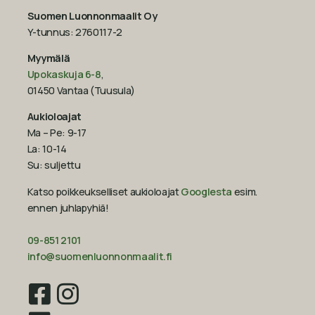
Suomen Luonnonmaalit Oy
Y-tunnus: 2760117-2
Myymälä
Upokaskuja 6-8
,
01450 Vantaa (Tuusula)
Aukioloajat
Ma – Pe: 9-17
La: 10-14
Su: suljettu
Katso poikkeukselliset aukioloajat
Googlesta
esim.
ennen juhlapyhiä!‍
09-851 2101
info@suomenluonnonmaalit.fi