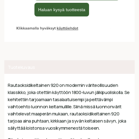
Tuotekuvaus
Rautaoksidikeltainen 920 on modernin väriteollisuuden
klassikko, joka otettiin käyttöön 1800-luvun jälkipuoliskolla. Se
kehitettiin tarjoamaan tasalaatuisempi ja peittävämpi
vaihtoehto luonnon keltamullille. Siinä missä luonnonvärit
vaihtelevat maaperän mukaan, rautaoksidikeltainen 920
tarjoaa aina puhtaan, kirkkaan ja syvän keltaisen sävyn, joka
säilyttää loistonsa vuosikymmenestä toiseen.