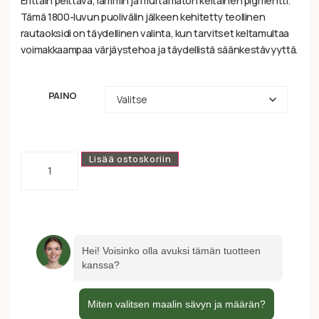
Erittäin peittävä, lämmin ja murtamaton keltainen pigmentti.
Tämä 1800-luvun puolivälin jälkeen kehitetty teollinen
rautaoksidi on täydellinen valinta, kun tarvitset keltamultaa
voimakkaampaa värjäystehoa ja täydellistä säänkestävyyttä.
PAINO
Lisää ostoskoriin