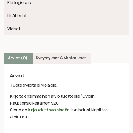
Ekologisuus
Lisätiedot
Videot
Arviot (0)
Kysymykset & Vastaukset
Arviot
Tuotearvioita ei vielä ole.
Kirjoita ensimmäinen arvio tuotteelle “Ovolin
Rautaoksidikeltainen 920”
Sinun on
kirjauduttava sisään
kun haluat kirjoittaa
arvioinnin.