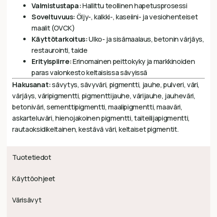
Valmistustapa:
Hallittu teollinen hapetusprosessi
Soveltuvuus:
Öljy-, kalkki-, kaseiini- ja vesiohenteiset
maalit (OVCK)
Käyttötarkoitus:
Ulko- ja sisämaalaus, betonin värjäys,
restaurointi, taide
Erityispiirre:
Erinomainen peittokyky ja markkinoiden
paras valonkesto keltaisissa sävyissä
Hakusanat:
sävytys, sävyväri, pigmentti, jauhe, pulveri, väri,
värjäys, väripigmentti, pigmenttijauhe, värijauhe, jauheväri,
betoniväri, sementtipigmentti, maalipigmentti, maaväri,
askarteluväri, hienojakoinen pigmentti, taiteilijapigmentti,
rautaoksidikeltainen, kestävä väri, keltaiset pigmentit.
Tuotetiedot
Käyttöohjeet
Värisävyt