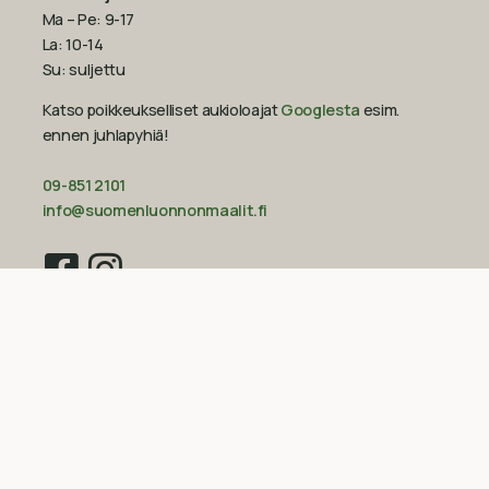
Ma – Pe: 9-17
La: 10-14
Su: suljettu
Katso poikkeukselliset aukioloajat
Googlesta
esim.
ennen juhlapyhiä!‍
09-851 2101
info@suomenluonnonmaalit.fi
Sivustokartta