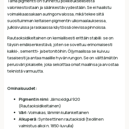
Tämä pigmentti on tunnettu poikkeuksellisesta
valonkestostaan ja säänkestävyydestään. Se ei haalistu
voimakkaassakaan auringonvalossa, mikä tekee siitä
suosituimman keltaisen pigmentin ulkomaalauksessa,
julkisivuissa ja raskaassa käytössä olevissa pinnoissa.
Rautaoksidikeltainen on kemiallisesti erittäin stabiili: se on
täysin emäksenkestävä, joten se soveltuu erinomaisesti
kalkki-, sementti- ja betonitöihin. Öljymaalissa se kuivuu
tasaisesti ja antaa maalille hyvän rungon. Se on välttämätön
perusväri jokaiselle, joka sekoittaa omat maalinsa ja arvostaa
teknistä varmuutta.
Ominaisuudet:
Pigmentin nimi:
Järnoxidgul 920
(Rautaoksidikeltainen)
Väri:
Voimakas, lämmin kullankeltainen
Alkuperä:
Synteettinen rautaoksidi (teollinen
valmistus alkoi n. 1850-luvulla)