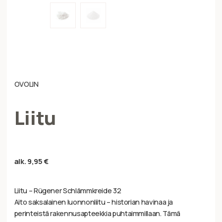
OVOLIN
Liitu
alk.
9,95
€
Liitu – Rügener Schlämmkreide 32
Aito saksalainen luonnonliitu – historian havinaa ja
perinteistä rakennusapteekkia puhtaimmillaan. Tämä