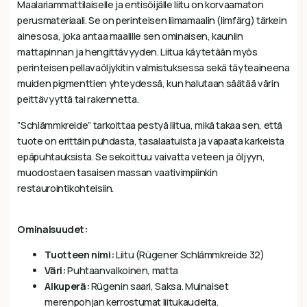
Maalariammattilaiselle ja entisöijälle liitu on korvaamaton
perusmateriaali. Se on perinteisen liimamaalin (limfärg) tärkein
ainesosa, joka antaa maalille sen ominaisen, kauniin
mattapinnan ja hengittävyyden. Liitua käytetään myös
perinteisen pellavaöljykitin valmistuksessa sekä täyteaineena
muiden pigmenttien yhteydessä, kun halutaan säätää värin
peittävyyttä tai rakennetta.
”Schlämmkreide” tarkoittaa pestyä liitua, mikä takaa sen, että
tuote on erittäin puhdasta, tasalaatuista ja vapaata karkeista
epäpuhtauksista. Se sekoittuu vaivatta veteen ja öljyyn,
muodostaen tasaisen massan vaativimpiinkin
restaurointikohteisiin.
Ominaisuudet:
Tuotteen nimi:
Liitu (Rügener Schlämmkreide 32)
Väri:
Puhtaanvalkoinen, matta
Alkuperä:
Rügenin saari, Saksa. Muinaiset
merenpohjan kerrostumat liitukaudelta.