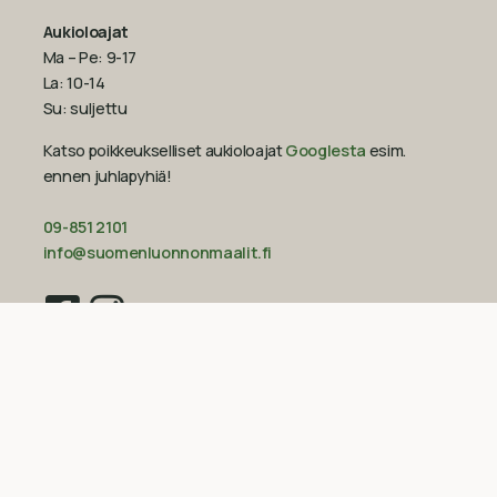
Aukioloajat
Ma – Pe: 9-17
La: 10-14
Su: suljettu
Katso poikkeukselliset aukioloajat
Googlesta
esim.
ennen juhlapyhiä!‍
09-851 2101
info@suomenluonnonmaalit.fi