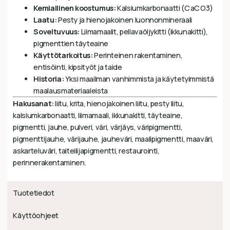
Kemiallinen koostumus:
Kalsiumkarbonaatti (
C
a
C
O
3
)
Laatu:
Pesty ja hienojakoinen luonnonmineraali
Soveltuvuus:
Liimamaalit, pellavaöljykitti (ikkunakitti),
pigmenttien täyteaine
Käyttötarkoitus:
Perinteinen rakentaminen,
entisöinti, kipsityöt ja taide
Historia:
Yksi maailman vanhimmista ja käytetyimmistä
maalausmateriaaleista
Hakusanat:
liitu, krita, hienojakoinen liitu, pesty liitu,
kalsiumkarbonaatti, liimamaali, ikkunakitti, täyteaine,
pigmentti, jauhe, pulveri, väri, värjäys, väripigmentti,
pigmenttijauhe, värijauhe, jauheväri, maalipigmentti, maaväri,
askarteluväri, taiteilijapigmentti, restaurointi,
perinnerakentaminen.
Tuotetiedot
Käyttöohjeet