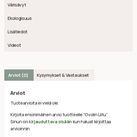
Värisävyt
Ekologisuus
Lisätiedot
Videot
Arviot (0)
Kysymykset & Vastaukset
Arviot
Tuotearvioita ei vielä ole.
Kirjoita ensimmäinen arvio tuotteelle “Ovolin Liitu”
Sinun on
kirjauduttava sisään
kun haluat kirjoittaa
arvioinnin.