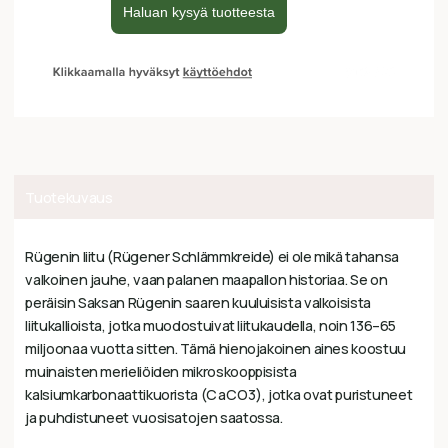
Tuotekuvaus
Rügenin liitu (Rügener Schlämmkreide) ei ole mikä tahansa
valkoinen jauhe, vaan palanen maapallon historiaa. Se on
peräisin Saksan Rügenin saaren kuuluisista valkoisista
liitukallioista, jotka muodostuivat liitukaudella, noin 136–65
miljoonaa vuotta sitten. Tämä hienojakoinen aines koostuu
muinaisten merieliöiden mikroskooppisista
kalsiumkarbonaattikuorista (
C
a
C
O
3
), jotka ovat puristuneet
ja puhdistuneet vuosisatojen saatossa.