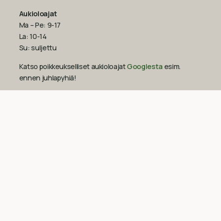
Aukioloajat
Ma – Pe: 9-17
La: 10-14
Su: suljettu
Katso poikkeukselliset aukioloajat
Googlesta
esim.
ennen juhlapyhiä!‍
09-851 2101
info@suomenluonnonmaalit.fi