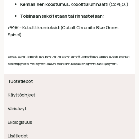
Kemiallinen koostumus:
Kobolttialuminaatti (CoAl₂O₄)
Toisinaan sekoitetaan tai rinnastetaan:
PB36
– Kobolttikromioksidi (Cobalt Chromite Blue Green
Spinel)
sävytys, sävyväri, pigmentti, jauhe, pulveri, väri, värjäys, väripigmentti, pigmenttijauhe, värijauhe, jauheväri, betoniväri,
sementtipigmentti, maalipigmentti, maaväri, askarteluväri, hienojakoinen pigmentti, taiteilijapigmentti,
Tuotetiedot
Käyttöohjeet
Värisävyt
Ekologisuus
Lisätiedot