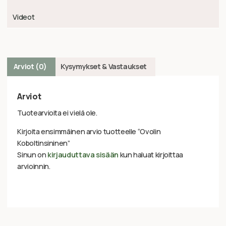
Videot
Arviot (0)
Kysymykset & Vastaukset
Arviot
Tuotearvioita ei vielä ole.
Kirjoita ensimmäinen arvio tuotteelle “Ovolin
Koboltinsininen”
Sinun on
kirjauduttava sisään
kun haluat kirjoittaa
arvioinnin.