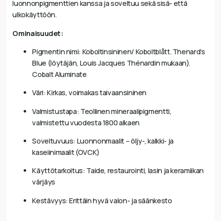
luonnonpigmenttien kanssa ja soveltuu sekä sisä- että
ulkokäyttöön.
Ominaisuudet:
Pigmentin nimi: Koboltinsininen/ Koboltblått. Thenard’s
Blue (löytäjän, Louis Jacques Thénardin mukaan).
Cobalt Aluminate
Väri: Kirkas, voimakas taivaansininen
Valmistustapa: Teollinen mineraalipigmentti,
valmistettu vuodesta 1800 alkaen
Soveltuvuus: Luonnonmaalit – öljy-, kalkki- ja
kaseiinimaalit (OVCK)
Käyttötarkoitus: Taide, restaurointi, lasin ja keramiikan
värjäys
Kestävyys: Erittäin hyvä valon- ja säänkesto