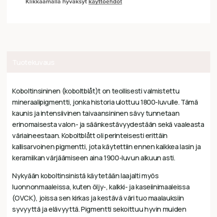
Tuotekuvaus
Koboltinsininen (koboltblåt)t on teollisesti valmistettu
mineraalipigmentti, jonka historia ulottuu 1800-luvulle. Tämä
kaunis ja intensiivinen taivaansininen sävy tunnetaan
erinomaisesta valon- ja säänkestävyydestään sekä vaaleasta
väriaineestaan. Koboltblått oli perinteisesti erittäin
kallisarvoinen pigmentti, jota käytettiin ennen kaikkea lasin ja
keramiikan värjäämiseen aina 1900-luvun alkuun asti.
Nykyään koboltinsinistä käytetään laajalti myös
luonnonmaaleissa, kuten öljy-, kalkki- ja kaseiinimaaleissa
(OVCK), joissa sen kirkas ja kestävä väri tuo maalauksiin
syvyyttä ja elävyyttä. Pigmentti sekoittuu hyvin muiden