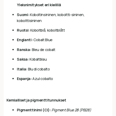
Yleisnimitykset eri kielillä
Suomi:
Koboltinsininen, koboltti-sininen,
kobolttisininen
Ruotsi:
Koboltblå, koboltblått
Englanti:
Cobalt Blue
Ranska:
Bleu de cobalt
Saksa:
Kobaltblau
Italia:
Blu di cobalto
Espanja:
Azul cobalto
Kemialliset ja pigmenttitunnukset
Pigmenttinimi (CI):
Pigment Blue 28 (PB28)