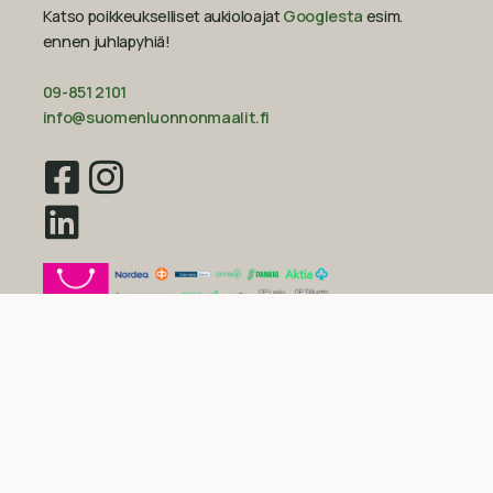
Katso poikkeukselliset aukioloajat
Googlesta
esim.
ennen juhlapyhiä!‍
09-851 2101
info@suomenluonnonmaalit.fi
Sivustokartta
Uutiset
Inspiraatio
Yritys