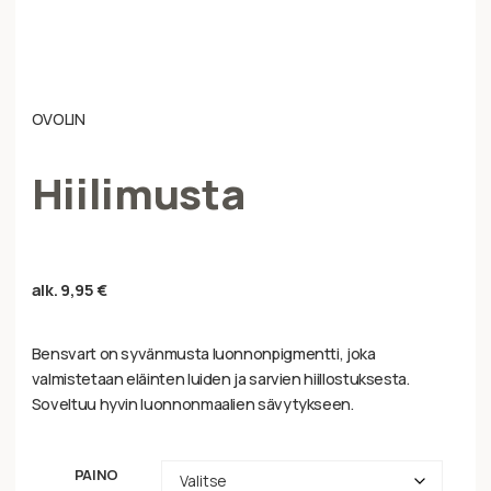
OVOLIN
Hiilimusta
alk.
9,95
€
Bensvart on syvänmusta luonnonpigmentti, joka
valmistetaan eläinten luiden ja sarvien hiillostuksesta.
Soveltuu hyvin luonnonmaalien sävytykseen.
PAINO