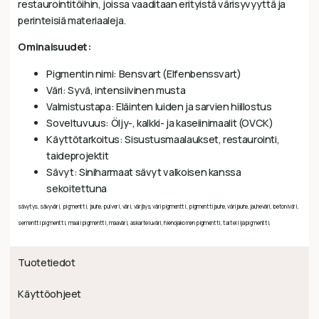
restaurointitöihin, joissa vaaditaan erityistä värisyvyyttä ja
perinteisiä materiaaleja.
Ominaisuudet:
Pigmentin nimi: Bensvart (Elfenbenssvart)
Väri: Syvä, intensiivinen musta
Valmistustapa: Eläinten luiden ja sarvien hiillostus
Soveltuvuus: Öljy-, kalkki- ja kaseiinimaalit (OVCK)
Käyttötarkoitus: Sisustusmaalaukset, restaurointi,
taideprojektit
Sävyt: Siniharmaat sävyt valkoisen kanssa
sekoitettuna
sävytys, sävyväri, pigmentti, jauhe, pulveri, väri, värjäys, väripigmentti, pigmenttijauhe, värijauhe, jauheväri, betoniväri,
sementtipigmentti, maalipigmentti, maaväri, askarteluväri, hienojakoinen pigmentti, taiteilijapigmentti,
Tuotetiedot
Käyttöohjeet