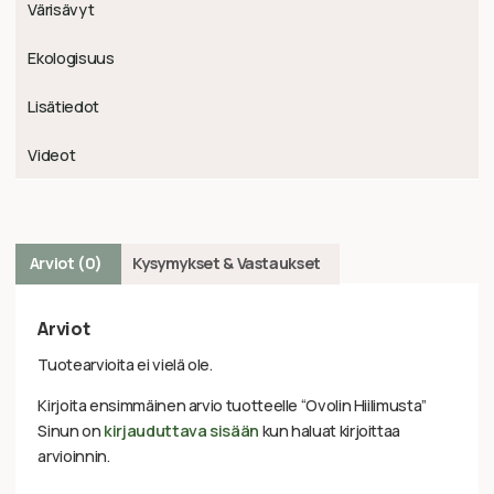
Värisävyt
Ekologisuus
Lisätiedot
Videot
Arviot (0)
Kysymykset & Vastaukset
Arviot
Tuotearvioita ei vielä ole.
Kirjoita ensimmäinen arvio tuotteelle “Ovolin Hiilimusta”
Sinun on
kirjauduttava sisään
kun haluat kirjoittaa
arvioinnin.