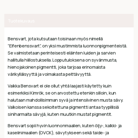
Tuotekuvaus
Bensvart, jota kutsutaan toisinaan myös nimellä
”Elfenbenssvart”, on yksi mustimmista luonnonpigmenteistä.
Se valmistetaan perinteisesti eläinten luiden ja sarvien
hallitulla hiillostuksella. Lopputuloksena on syvänmusta,
hienojakoinen pigmentti, joka tarjoaa erinomaista
värikylläisyyttä ja voimakasta peittävyyttä.
Vaikka Bensvart ei ole ollut yhtä laajasti käytetty kuin
esimerkiksi Kimrök, se on arvostettu etenkin silloin, kun
halutaan mahdollisimman syvä ja intensiivinen musta sävy.
Valkoisen kanssa sekoitettuna pigmentti antaa tyypillisiä
siniharmaita sävyjä, kuten muutkin mustat pigmentit.
Bensvart sopii hyvin luonnonmaalien, kuten öljy-, kalkki- ja
kaseiinimaalien (OVCK), sävytykseen sekä taide- ja