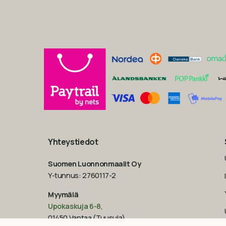
Yhteystiedot
Suomen Luonnonmaalit Oy
Y-tunnus: 2760117-2
Myymälä
Upokaskuja 6-8
,
01450 Vantaa (Tuusula)