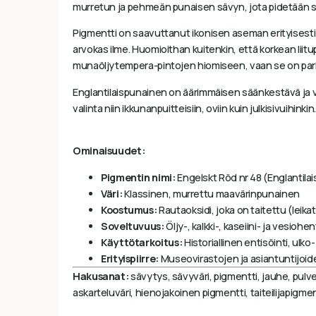
murretun ja pehmeän punaisen sävyn, jota pidetään st
Pigmentti on saavuttanut ikonisen aseman erityisesti 
arvokas ilme. Huomioithan kuitenkin, että korkean liitu
munaöljytempera-pintojen hiomiseen, vaan se on parhai
Englantilaispunainen on äärimmäisen säänkestävä ja v
valinta niin ikkunanpuitteisiin, oviin kuin julkisivuihinkin
Ominaisuudet:
Pigmentin nimi:
Engelskt Röd nr 48 (Englantila
Väri:
Klassinen, murrettu maavärinpunainen
Koostumus:
Rautaoksidi, joka on taitettu (leikat
Soveltuvuus:
Öljy-, kalkki-, kaseiini- ja vesioh
Käyttötarkoitus:
Historiallinen entisöinti, ulko
Erityispiirre:
Museovirastojen ja asiantuntijoide
Hakusanat:
sävytys, sävyväri, pigmentti, jauhe, pulver
askarteluväri, hienojakoinen pigmentti, taiteilijapigm