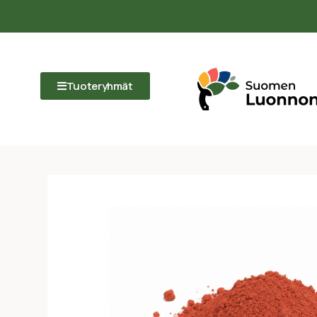
Tuoteryhmät