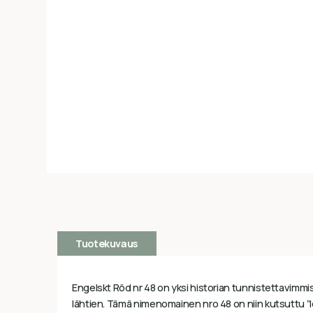
Tuotekuvaus
Engelskt Röd nr 48 on yksi historian tunnistettavimmis
lähtien. Tämä nimenomainen nro 48 on niin kutsuttu ”lei