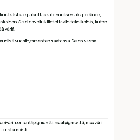
, kun halutaan palauttaa rakennuksen alkuperäinen,
inen. Se ei sovellu kiillotettaviin tekniikoihin, kuten
ä väriä.
 kauniisti vuosikymmenten saatossa. Se on varma
etoniväri, sementtipigmentti, maalipigmentti, maaväri,
, restaurointi.