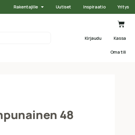
Rakentajille
Uutiset
Inspiraatio
Yritys
Kirjaudu
Kassa
Oma tili
npunainen 48