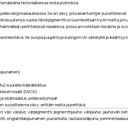
andardina historiallisessa restauroinnissa.
pellavaöljymaalauksessa. Se on sävy, jota asiantuntijat suosittelevat
pitoisuutensa vuoksi tämä pigmentti on luonteeltaan hyvin matta ja huoko
mmillaan perinteisissä maaleissa, joissa arvostetaan tasaista ja syvä
alonkestävä. Se suojaa puupintoja auringon UV-säteilyltä ja ikääntyy
.
ispunainen)
tu) suurella määrällä liitua
enteiset maalit (OVCK)
- ja sisämaalaus, pellavaöljymaali
n suosittelema sävy; erittäin matta ja peittävä
i, väri, värjäys, väripigmentti, pigmenttijauhe, värijauhe, jauheväri, b
entti, englantilaispunainen, punamulta, rautaoksidipuna, perinnemaalaus