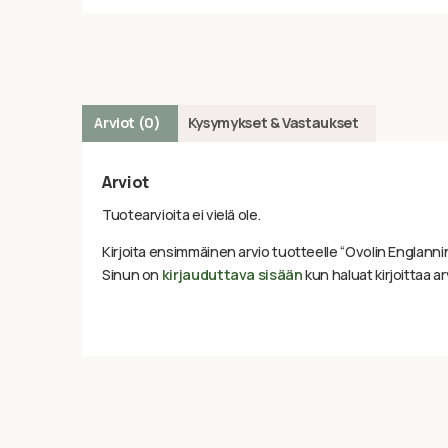
Arviot (0)
Kysymykset & Vastaukset
Arviot
Tuotearvioita ei vielä ole.
Kirjoita ensimmäinen arvio tuotteelle “Ovolin Englann
Sinun on
kirjauduttava sisään
kun haluat kirjoittaa ar