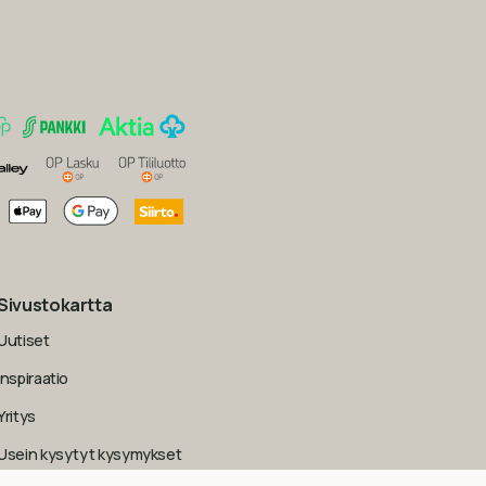
Sivustokartta
Uutiset
Inspiraatio
Yritys
Usein kysytyt kysymykset