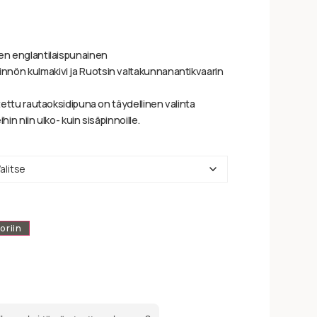
nen englantilaispunainen
nnön kulmakivi ja Ruotsin valtakunnanantikvaarin
itettu rautaoksidipuna on täydellinen valinta
hin niin ulko- kuin sisäpinnoille.
oriin