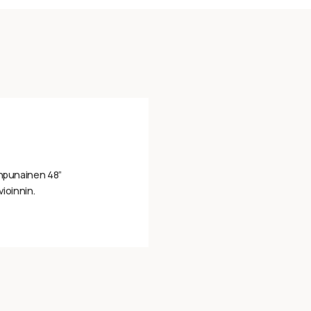
inpunainen 48”
vioinnin.