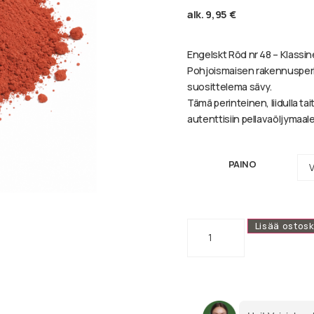
alk.
9,95
€
Engelskt Röd nr 48 – Klassi
Pohjoismaisen rakennusperi
suosittelema sävy.
Tämä perinteinen, liidulla ta
autenttisiin pellavaöljymaalei
PAINO
Lisää ostosk