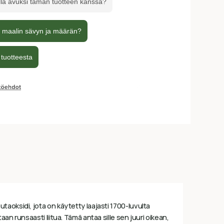
taoksidi, jota on käytetty laajasti 1700-luvulta
an runsaasti liitua. Tämä antaa sille sen juuri oikean,