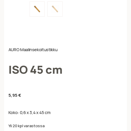
AURO Maalinsekoitustikku
ISO 45 cm
5,95
€
Koko: 0,6 x 3,4 x 45 cm
Yli 20 kpl varastossa