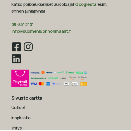
Katso poikkeukselliset aukioloajat
Googlesta
esim.
ennen juhlapyhiä!‍
09-851 2101
info@suomenluonnonmaalit.fi
Sivustokartta
Uutiset
Inspiraatio
Yritys